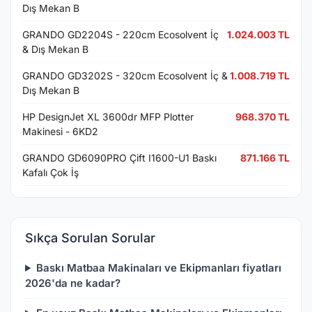
Dış Mekan B
GRANDO GD2204S - 220cm Ecosolvent İç
1.024.003 TL
& Dış Mekan B
GRANDO GD3202S - 320cm Ecosolvent İç &
1.008.719 TL
Dış Mekan B
HP DesignJet XL 3600dr MFP Plotter
968.370 TL
Makinesi - 6KD2
GRANDO GD6090PRO Çift I1600-U1 Baskı
871.166 TL
Kafalı Çok İş
Sıkça Sorulan Sorular
Baskı Matbaa Makinaları ve Ekipmanları fiyatları
2026'da ne kadar?