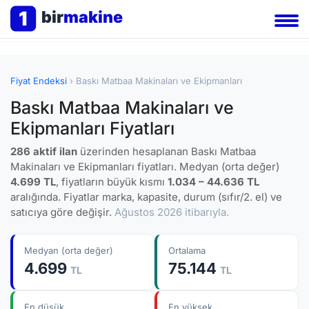
1
bir
makine
Fiyat Endeksi
› Baskı Matbaa Makinaları ve Ekipmanları
Baskı Matbaa Makinaları ve
Ekipmanları Fiyatları
286 aktif ilan
üzerinden hesaplanan Baskı Matbaa
Makinaları ve Ekipmanları fiyatları. Medyan (orta değer)
4.699 TL
, fiyatların büyük kısmı
1.034 – 44.636 TL
aralığında. Fiyatlar marka, kapasite, durum (sıfır/2. el) ve
satıcıya göre değişir.
Ağustos 2026 itibarıyla.
Medyan (orta değer)
Ortalama
4.699
75.144
TL
TL
En düşük
En yüksek