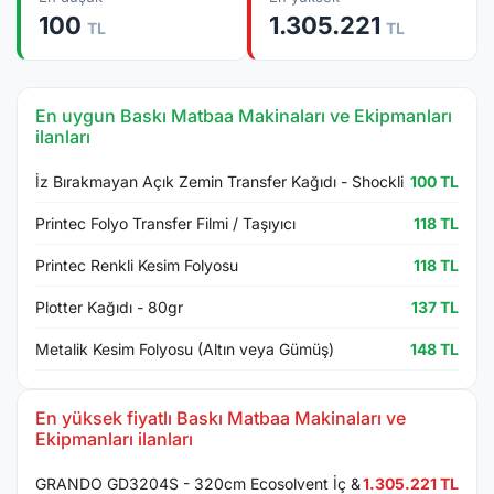
100
1.305.221
TL
TL
En uygun Baskı Matbaa Makinaları ve Ekipmanları
ilanları
İz Bırakmayan Açık Zemin Transfer Kağıdı - Shockli
100 TL
Printec Folyo Transfer Filmi / Taşıyıcı
118 TL
Printec Renkli Kesim Folyosu
118 TL
Plotter Kağıdı - 80gr
137 TL
Metalik Kesim Folyosu (Altın veya Gümüş)
148 TL
En yüksek fiyatlı Baskı Matbaa Makinaları ve
Ekipmanları ilanları
GRANDO GD3204S - 320cm Ecosolvent İç &
1.305.221 TL