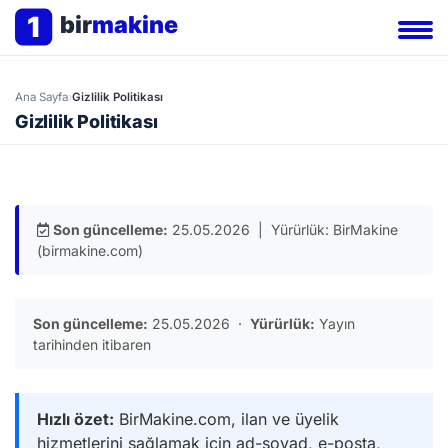
1
bir
makine
Ana Sayfa
›
Gizlilik Politikası
Gizlilik Politikası
Son güncelleme:
25.05.2026
| Yürürlük: BirMakine
(birmakine.com)
Son güncelleme:
25.05.2026 ·
Yürürlük:
Yayın
tarihinden itibaren
Hızlı özet:
BirMakine.com, ilan ve üyelik
hizmetlerini sağlamak için ad-soyad, e-posta,