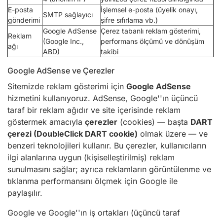
E-posta
İşlemsel e-posta (üyelik onayı,
SMTP sağlayıcı
gönderimi
şifre sıfırlama vb.)
Google AdSense
Çerez tabanlı reklam gösterimi,
Reklam
(Google Inc.,
performans ölçümü ve dönüşüm
ağı
ABD)
takibi
Google AdSense ve Çerezler
Sitemizde reklam gösterimi için
Google AdSense
hizmetini kullanıyoruz. AdSense, Google''ın üçüncü
taraf bir reklam ağıdır ve site içerisinde reklam
göstermek amacıyla
çerezler
(cookies) — başta
DART
çerezi (DoubleClick DART cookie)
olmak üzere — ve
benzeri teknolojileri kullanır. Bu çerezler, kullanıcıların
ilgi alanlarına uygun (kişiselleştirilmiş) reklam
sunulmasını sağlar; ayrıca reklamların görüntülenme ve
tıklanma performansını ölçmek için Google ile
paylaşılır.
Google ve Google''ın iş ortakları (üçüncü taraf