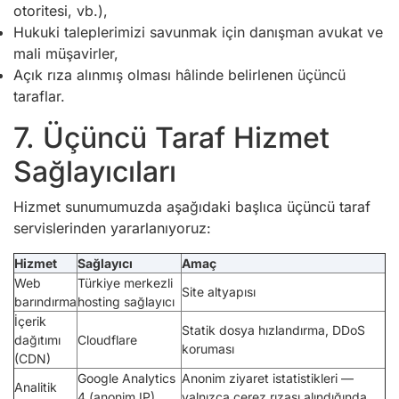
otoritesi, vb.),
Hukuki taleplerimizi savunmak için danışman avukat ve
mali müşavirler,
Açık rıza alınmış olması hâlinde belirlenen üçüncü
taraflar.
7. Üçüncü Taraf Hizmet
Sağlayıcıları
Hizmet sunumumuzda aşağıdaki başlıca üçüncü taraf
servislerinden yararlanıyoruz:
Hizmet
Sağlayıcı
Amaç
Web
Türkiye merkezli
Site altyapısı
barındırma
hosting sağlayıcı
İçerik
Statik dosya hızlandırma, DDoS
dağıtımı
Cloudflare
koruması
(CDN)
Google Analytics
Anonim ziyaret istatistikleri —
Analitik
4 (anonim IP)
yalnızca çerez rızası alındığında