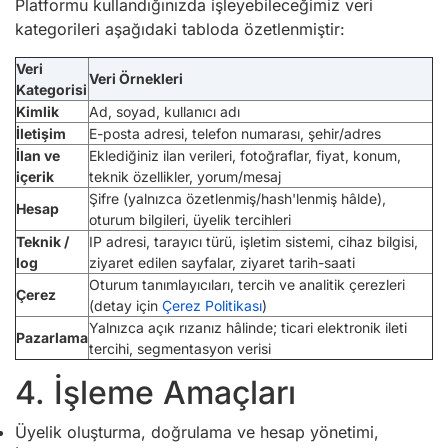
Platformu kullandığınızda işleyebileceğimiz veri
kategorileri aşağıdaki tabloda özetlenmiştir:
Veri
Veri Örnekleri
Kategorisi
Kimlik
Ad, soyad, kullanıcı adı
İletişim
E-posta adresi, telefon numarası, şehir/adres
İlan ve
Eklediğiniz ilan verileri, fotoğraflar, fiyat, konum,
içerik
teknik özellikler, yorum/mesaj
Şifre (yalnızca özetlenmiş/hash'lenmiş hâlde),
Hesap
oturum bilgileri, üyelik tercihleri
Teknik /
IP adresi, tarayıcı türü, işletim sistemi, cihaz bilgisi,
log
ziyaret edilen sayfalar, ziyaret tarih-saati
Oturum tanımlayıcıları, tercih ve analitik çerezleri
Çerez
(detay için
Çerez Politikası
)
Yalnızca açık rızanız hâlinde; ticari elektronik ileti
Pazarlama
tercihi, segmentasyon verisi
4. İşleme Amaçları
Üyelik oluşturma, doğrulama ve hesap yönetimi,