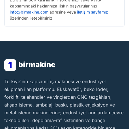
kapsamındaki haklarınıza ilişkin başvurularınızı
info@birmakine.com
adresine veya
iletişim sayfamız
üzerinden iletebilirsiniz.
1
birmakine
BirMakine
Türkiye'nin kapsamlı iş makinesi ve endüstriyel
ekipman ilan platformu. Ekskavatör, beko loder,
forklift, telehandler ve vinçlerden CNC tezgâhları,
ahşap işleme, ambalaj, baskı, plastik enjeksiyon ve
metal işleme makinelerine; endüstriyel fırınlardan çevre
teknolojileri, depolama-raf sistemleri ve bahçe
ekipmanlarına kadar 30’u aşkın kategoride binlerce