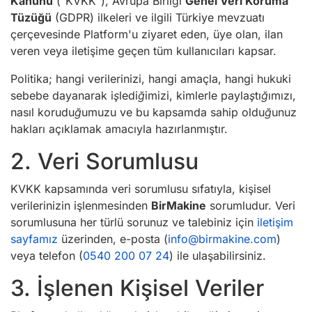
Kanunu
("KVKK"), Avrupa Birliği
Genel Veri Koruma
Tüzüğü
(GDPR) ilkeleri ve ilgili Türkiye mevzuatı
çerçevesinde Platform'u ziyaret eden, üye olan, ilan
veren veya iletişime geçen tüm kullanıcıları kapsar.
Politika;
hangi verilerinizi, hangi amaçla, hangi hukuki
sebebe dayanarak işlediğimizi, kimlerle paylaştığımızı,
nasıl koruduğumuzu ve bu kapsamda sahip olduğunuz
hakları
açıklamak amacıyla hazırlanmıştır.
2. Veri Sorumlusu
KVKK kapsamında veri sorumlusu sıfatıyla, kişisel
verilerinizin işlenmesinden
BirMakine
sorumludur. Veri
sorumlusuna her türlü sorunuz ve talebiniz için
iletişim
sayfamız
üzerinden, e-posta (
info@birmakine.com
)
veya telefon (
0540 200 07 24
) ile ulaşabilirsiniz.
3. İşlenen Kişisel Veriler