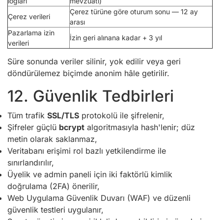
logları
mevzuatı)
Çerez türüne göre oturum sonu — 12 ay
Çerez verileri
arası
Pazarlama izin
İzin geri alınana kadar + 3 yıl
verileri
Süre sonunda veriler silinir, yok edilir veya geri
döndürülemez biçimde anonim hâle getirilir.
12. Güvenlik Tedbirleri
Tüm trafik
SSL/TLS
protokolü ile şifrelenir,
Şifreler güçlü
bcrypt
algoritmasıyla hash'lenir; düz
metin olarak saklanmaz,
Veritabanı erişimi rol bazlı yetkilendirme ile
sınırlandırılır,
Üyelik ve admin paneli için iki faktörlü kimlik
doğrulama (2FA) önerilir,
Web Uygulama Güvenlik Duvarı (WAF) ve düzenli
güvenlik testleri uygulanır,