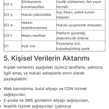
Sözleşmenin
Üyelik sözleşmesi, ilan yayın
5/2-c
kurulması/ifası
hizmeti
Suç ihbarı, yetkili kurum
5/2-ç
Hukuki yükümlülük
talepleri
Hakkın
5/2-e
Hukuki uyuşmazlık dosyaları
tesisi/korunması
Platform güvenliği,
5/2-f
Meşru menfaat
dolandırıcılık önleme
Pazarlama izni,
5/1
Açık rıza
kişiselleştirilmiş içerik
5. Kişisel Verilerin Aktarımı
Kişisel verileriniz aşağıdaki üçüncü taraflarla, yalnızca
ilgili amaç ve hukuki sebeplerle sınırlı olarak
paylaşılabilir:
Web barındırma, bulut altyapı ve CDN hizmet
sağlayıcıları,
E-posta ve SMS gönderim altyapı sağlayıcıları,
Analitik hizmet sağlayıcıları (yalnızca