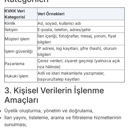
KVKK Veri
Veri Örnekleri
Kategorisi
Kimlik
Ad, soyad, kullanıcı adı
İletişim
E-posta, telefon, adres/şehir
İlan içeriği, fotoğraflar, mesaj, yorum, fiyat
Müşteri işlem
bilgileri
IP adresi, log kayıtları, şifre (hash), oturum
İşlem güvenliği
bilgileri
Çerez verileri, ziyaret geçmişi (yalnızca açık
Pazarlama
rıza hâlinde)
Adli ve idari makamlarla yazışmalar,
Hukuki işlem
başvuru/talep kayıtları
3. Kişisel Verilerin İşlenme
Amaçları
Üyelik oluşturma, yönetim ve doğrulama,
İlan yayını, listeleme, arama ve filtreleme hizmetlerinin
sunulması,