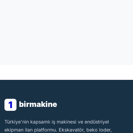
1
birmakine
BirMakine
Türkiye'nin kapsamlı iş makinesi ve endüstriyel
ekipman ilan platformu. Ekskavatör, beko loder,