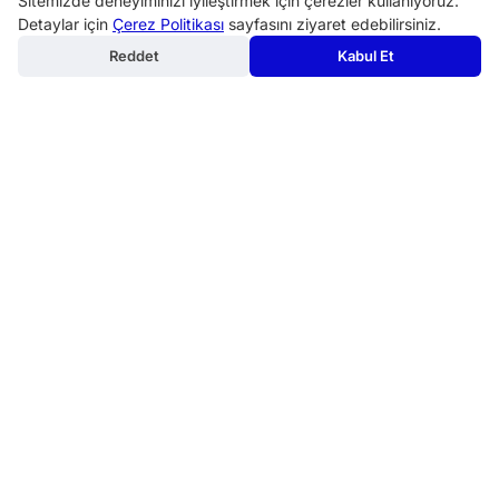
Sitemizde deneyiminizi iyileştirmek için çerezler kullanıyoruz.
info@birmakine.com
Detaylar için
Çerez Politikası
sayfasını ziyaret edebilirsiniz.
0540 200 07 24
Reddet
Kabul Et
Popüler Kategoriler:
Makine Aksesuarları ve Takım Tutucular
Endüstriyel Mutfak Malzemeleri ve Servis Ekipmanları
Metal işleme Makineleri
Kahve Makineleri
Fırınlar
Bahçe Makinaları ve Ekipmanları
Profesyonel Pişirme Ekipmanları
Diğer Endüstriyel Makineler
Ölçme makineleri
Matkaplar ve Delme Makineleri
Mutfak Tezgahları ve Evyeler
Mutfak Hazırlık Makineleri
Copyright 2020 - 2026. birmakine.com Tüm Hakları
Saklıdır.