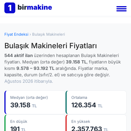
1
bir
makine
Fiyat Endeksi
› Bulaşık Makineleri
Bulaşık Makineleri Fiyatları
544 aktif ilan
üzerinden hesaplanan Bulaşık Makineleri
fiyatları. Medyan (orta değer)
39.158 TL
, fiyatların büyük
kısmı
9.578 – 93.192 TL
aralığında. Fiyatlar marka,
kapasite, durum (sıfır/2. el) ve satıcıya göre değişir.
Ağustos 2026 itibarıyla.
Medyan (orta değer)
Ortalama
39.158
126.354
TL
TL
En düşük
En yüksek
191
2.357.763
TL
TL