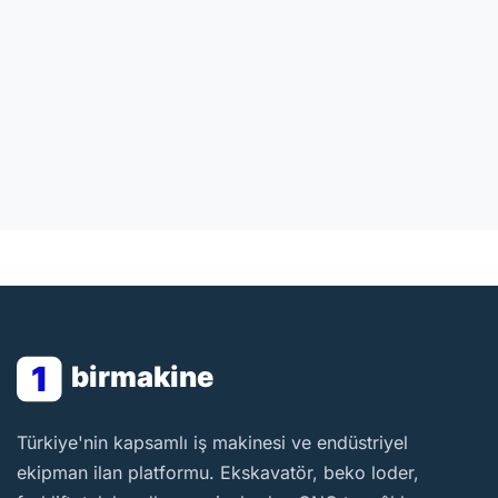
1
birmakine
BirMakine
Türkiye'nin kapsamlı iş makinesi ve endüstriyel
ekipman ilan platformu. Ekskavatör, beko loder,