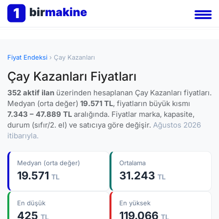
1
bir
makine
Fiyat Endeksi
› Çay Kazanları
Çay Kazanları Fiyatları
352 aktif ilan
üzerinden hesaplanan Çay Kazanları fiyatları.
Medyan (orta değer)
19.571 TL
, fiyatların büyük kısmı
7.343 – 47.889 TL
aralığında. Fiyatlar marka, kapasite,
durum (sıfır/2. el) ve satıcıya göre değişir.
Ağustos 2026
itibarıyla.
Medyan (orta değer)
Ortalama
19.571
31.243
TL
TL
En düşük
En yüksek
425
119.066
TL
TL