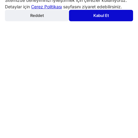
Sitemizde deneyiminizi iyileştirmek için çerezler kullanıyoruz.
info@birmakine.com
Detaylar için
Çerez Politikası
sayfasını ziyaret edebilirsiniz.
0540 200 07 24
Reddet
Kabul Et
Popüler Kategoriler:
Makine Aksesuarları ve Takım Tutucular
Endüstriyel Mutfak Malzemeleri ve Servis Ekipmanları
Metal işleme Makineleri
Kahve Makineleri
Fırınlar
Bahçe Makinaları ve Ekipmanları
Profesyonel Pişirme Ekipmanları
Diğer Endüstriyel Makineler
Ölçme makineleri
Matkaplar ve Delme Makineleri
Mutfak Tezgahları ve Evyeler
Mutfak Hazırlık Makineleri
Copyright 2020 - 2026. birmakine.com Tüm Hakları
Saklıdır.