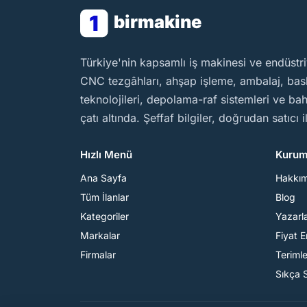
1
birmakine
BirMakine
Türkiye'nin kapsamlı iş makinesi ve endüstri
CNC tezgâhları, ahşap işleme, ambalaj, baskı
teknolojileri, depolama-raf sistemleri ve b
çatı altında. Şeffaf bilgiler, doğrudan satıcı 
Hızlı Menü
Kurum
Ana Sayfa
Hakkı
Tüm İlanlar
Blog
Kategoriler
Yazarl
Markalar
Fiyat 
Firmalar
Teriml
Sıkça 