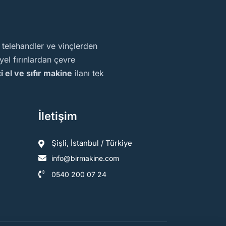
, telehandler ve vinçlerden
el fırınlardan çevre
ci el ve sıfır makine
ilanı tek
İletişim
Şişli, İstanbul / Türkiye
info@birmakine.com
0540 200 07 24