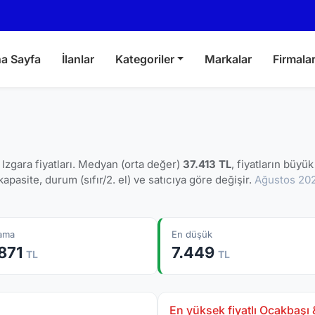
a Sayfa
İlanlar
Kategoriler
Markalar
Firmala
zgara fiyatları. Medyan (orta değer)
37.413 TL
, fiyatların büyük
kapasite, durum (sıfır/2. el) ve satıcıya göre değişir.
Ağustos 20
lama
En düşük
.871
7.449
TL
TL
En yüksek fiyatlı Ocakbaşı &