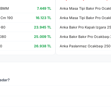
K.BMM
7.449 TL
Anka Masa Tipi Bakır Pro Oca
 Cm 190
16.123 TL
Anka Masa Tipi Bakır Pro Oca
-80
23.945 TL
Anka Bakır Pro Kapalı Izgara
KI80
25.009 TL
Anka Bakır Bakır Pro Ocakba
80
26.938 TL
Anka Paslanmaz Ocakbaşı 2
kadar?