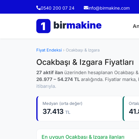
0540 200 07 24
info@birmakine.com
bir
makine
1
An
Fiyat Endeksi
› Ocakbaşı & Izgara
Ocakbaşı & Izgara Fiyatları
27 aktif ilan
üzerinden hesaplanan Ocakbaşı & I
26.977 – 54.274 TL
aralığında. Fiyatlar marka, 
itibarıyla.
Medyan (orta değer)
Orta
37.413
41
TL
En uygun Ocakbaşı & Izgara ilanları