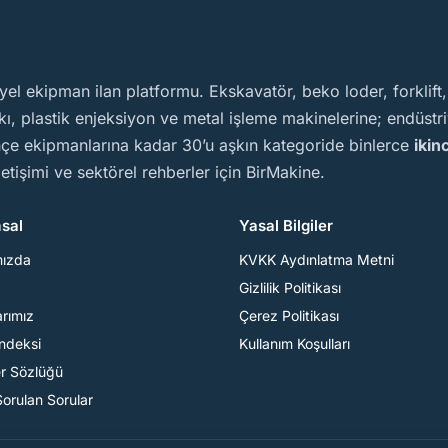
yel ekipman ilan platformu. Ekskavatör, beko loder, forklift
, plastik enjeksiyon ve metal işleme makinelerine; endüstriy
ahçe ekipmanlarına kadar 30’u aşkın kategoride binlerce
ikin
iletişimi ve sektörel rehberler için BirMakine.
sal
Yasal Bilgiler
mızda
KVKK Aydınlatma Metni
Gizlilik Politikası
arımız
Çerez Politikası
Endeksi
Kullanım Koşulları
er Sözlüğü
Sorulan Sorular