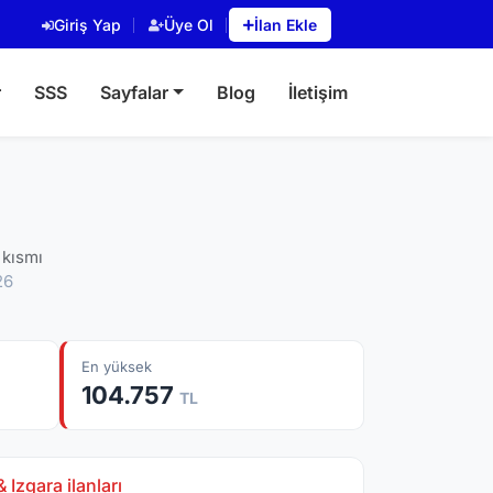
Giriş Yap
Üye Ol
İlan Ekle
r
SSS
Sayfalar
Blog
İletişim
 kısmı
26
En yüksek
104.757
TL
 Izgara ilanları