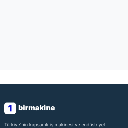
1
birmakine
BirMakine
Türkiye'nin kapsamlı iş makinesi ve endüstriyel