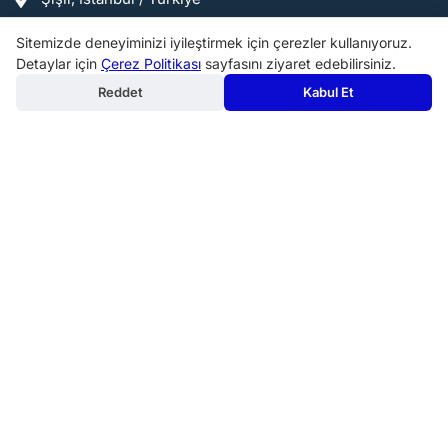
info@birmakine.com
Sitemizde deneyiminizi iyileştirmek için çerezler kullanıyoruz.
0540 200 07 24
Detaylar için
Çerez Politikası
sayfasını ziyaret edebilirsiniz.
Reddet
Kabul Et
Popüler Kategoriler:
Makine Aksesuarları ve Takım Tutucular
Endüstriyel Mutfak Malzemeleri ve Servis Ekipmanları
Metal işleme Makineleri
Kahve Makineleri
Fırınlar
Bahçe Makinaları ve Ekipmanları
Profesyonel Pişirme Ekipmanları
Diğer Endüstriyel Makineler
Ölçme makineleri
Matkaplar ve Delme Makineleri
Mutfak Tezgahları ve Evyeler
Mutfak Hazırlık Makineleri
Copyright 2020 - 2026. birmakine.com Tüm Hakları
Saklıdır.