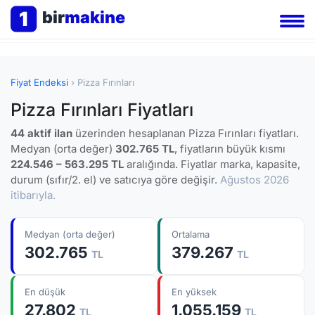
1
bir
makine
Fiyat Endeksi
› Pizza Fırınları
Pizza Fırınları Fiyatları
44 aktif ilan
üzerinden hesaplanan Pizza Fırınları fiyatları.
Medyan (orta değer)
302.765 TL
, fiyatların büyük kısmı
224.546 – 563.295 TL
aralığında. Fiyatlar marka, kapasite,
durum (sıfır/2. el) ve satıcıya göre değişir.
Ağustos 2026
itibarıyla.
Medyan (orta değer)
Ortalama
302.765
379.267
TL
TL
En düşük
En yüksek
27.802
1.055.159
TL
TL