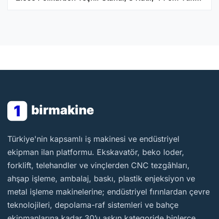
1
birmakine
BirMakine
Türkiye'nin kapsamlı iş makinesi ve endüstriyel
ekipman ilan platformu. Ekskavatör, beko loder,
forklift, telehandler ve vinçlerden CNC tezgâhları,
ahşap işleme, ambalaj, baskı, plastik enjeksiyon ve
metal işleme makinelerine; endüstriyel fırınlardan çevre
teknolojileri, depolama-raf sistemleri ve bahçe
ekipmanlarına kadar 30’u aşkın kategoride binlerce