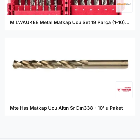
MİLWAUKEE Metal Matkap Ucu Set 19 Parça (1-10) Thunderweb Seri (4932493869)
Mte Hss Matkap Ucu Altın Sr Dın338 - 10'lu Paket