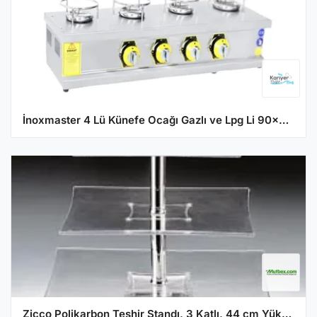
İnoxmaster 4 Lü Künefe Ocağı Gazlı ve Lpg Li 90x25x18 Cm İMR-KNFOGT-4
Zicco Polikarbon Teşhir Standı, 3 Katlı, 44 cm Yükseklik, Şeffaf