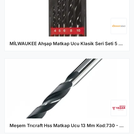
MİLWAUKEE Ahşap Matkap Ucu Klasik Seri Seti 5 Parça 4,5,6,8, (T4932352465)
Meşem Trıcraft Hss Matkap Ucu 13 Mm Kod:730 - 5'li Paket