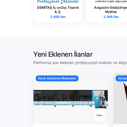
DEMİTAŞ İç ve Dış Ticaret
Arıgastro Endüstriye
A.Ş.
Mutfak
2,606 ilan
2,569 ilan
Yeni Eklenen İlanlar
Platforma son eklenen profesyonel makine ve eki
Kenar Bantlama Makineleri
Serigr