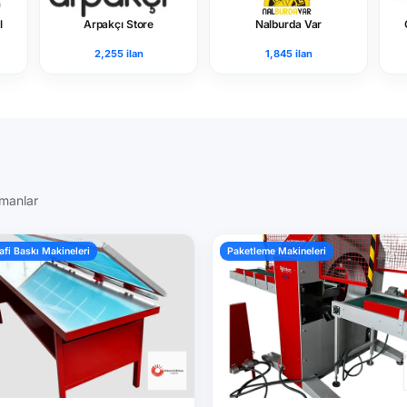
l
Arpakçı Store
Nalburda Var
2,255 ilan
1,845 ilan
pmanlar
afi Baskı Makineleri
Paketleme Makineleri