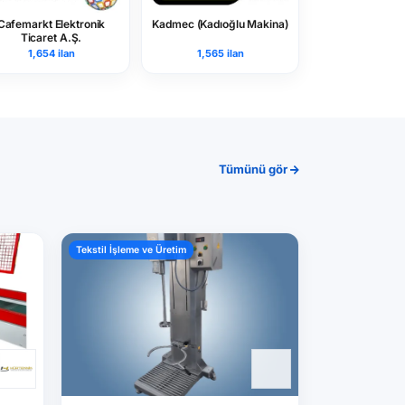
Cafemarkt Elektronik
Kadmec (Kadıoğlu Makina)
Ticaret A.Ş.
1,654 ilan
1,565 ilan
Tümünü gör
Tekstil İşleme ve Üretim