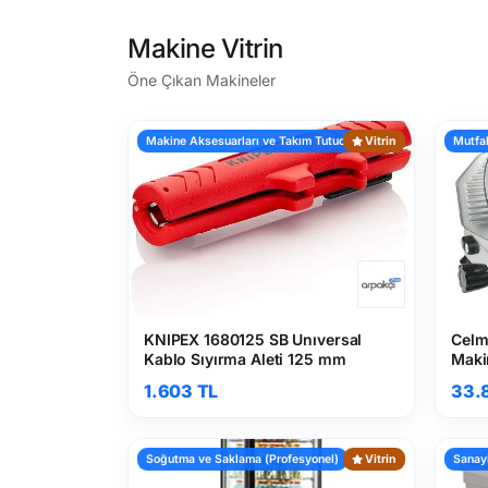
Makine Vitrin
Öne Çıkan Makineler
Makine Aksesuarları ve Takım Tutucular
Vitrin
Mutfak
KNIPEX 1680125 SB Unıversal
Celm
Kablo Sıyırma Aleti 125 mm
Maki
1.603 TL
33.
Soğutma ve Saklama (Profesyonel)
Vitrin
Sanayi