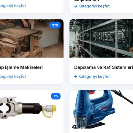
egoriyi keşfet
Kategoriyi keşfet
370
p İşleme Makineleri
Depolama ve Raf Sistemler
egoriyi keşfet
Kategoriyi keşfet
25