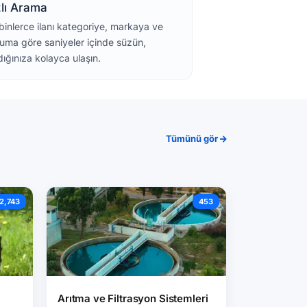
zlı Arama
binlerce ilanı kategoriye, markaya ve
uma göre saniyeler içinde süzün,
dığınıza kolayca ulaşın.
Tümünü gör
2,743
453
Arıtma ve Filtrasyon Sistemleri