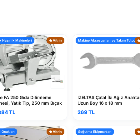
 Hazırlık Makineleri
Vitrin
Makine Aksesuarları ve Takım Tutucula
e FA 250 Gıda Dilimleme
IZELTAS Çatal İki Ağız Anahta
nesi, Yatık Tip, 250 mm Bıçak
Uzun Boy 16 x 18 mm
884 TL
269 TL
 Ocakları
Vitrin
Soğutma Ekipmanları