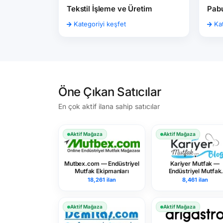
Tekstil İşleme ve Üretim
Pabu
Kategoriyi keşfet
Kat
Öne Çıkan Satıcılar
En çok aktif ilana sahip satıcılar
Aktif Mağaza
Aktif Mağaza
Mutbex.com — Endüstriyel
Kariyer Mutfak —
Mutfak Ekipmanları
Endüstriyel Mutfak
Ekipmanları
18,261 ilan
8,461 ilan
Aktif Mağaza
Aktif Mağaza