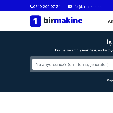
0540 200 07 24
info@birmakine.com
bir
makine
1
An
İş
İkinci el ve sıfır iş makinesi, endüst
Pop