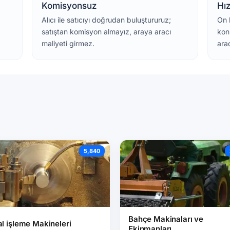
Komisyonsuz
Hı
Alıcı ile satıcıyı doğrudan buluştururuz;
On 
satıştan komisyon almayız, araya aracı
kon
maliyeti girmez.
ara
5,840
Bahçe Makinaları ve
l işleme Makineleri
Ekipmanları