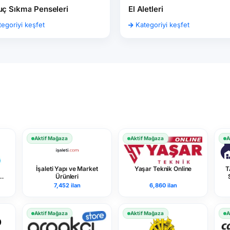
ç Sıkma Penseleri
El Aletleri
egoriyi keşfet
Kategoriyi keşfet
Aktif Mağaza
Aktif Mağaza
A
İşaleti Yapı ve Market
Yaşar Teknik Online
T
Ürünleri
7,452 ilan
6,860 ilan
Aktif Mağaza
Aktif Mağaza
A