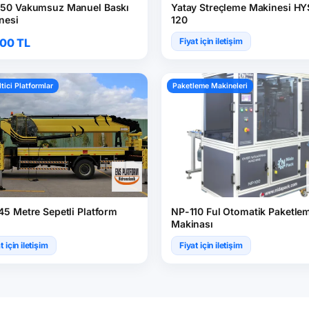
50 Vakumsuz Manuel Baskı
Yatay Streçleme Makinesi HY
nesi
120
200 TL
Fiyat için iletişim
tici Platformlar
Paketleme Makineleri
45 Metre Sepetli Platform
NP-110 Ful Otomatik Paketle
Makinası
t için iletişim
Fiyat için iletişim