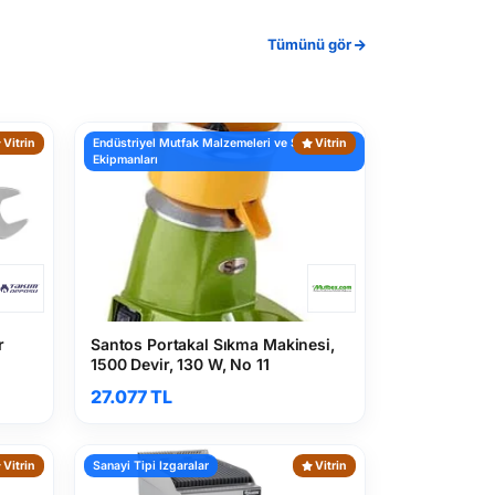
Tümünü gör
r
Vitrin
Endüstriyel Mutfak Malzemeleri ve Servis
Vitrin
Ekipmanları
r
Santos Portakal Sıkma Makinesi,
1500 Devir, 130 W, No 11
27.077 TL
Vitrin
Sanayi Tipi Izgaralar
Vitrin