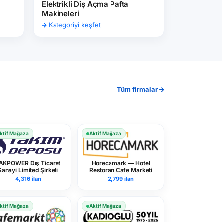
Elektrikli Diş Açma Pafta
Makineleri
Kategoriyi keşfet
Tüm firmalar
ktif Mağaza
Aktif Mağaza
AKPOWER Dış Ticaret
Horecamark — Hotel
Sanayi Limited Şirketi
Restoran Cafe Marketi
4,316 ilan
2,799 ilan
ktif Mağaza
Aktif Mağaza