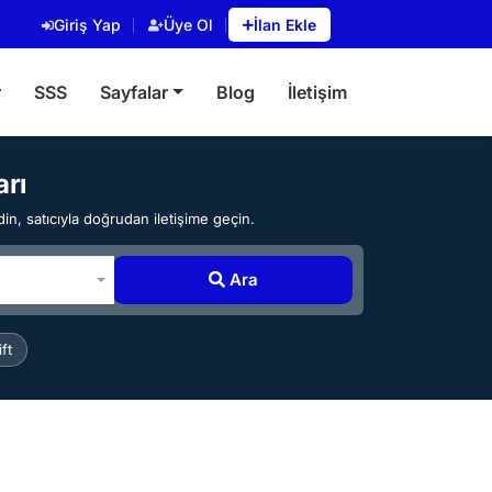
Giriş Yap
Üye Ol
İlan Ekle
r
SSS
Sayfalar
Blog
İletişim
arı
in, satıcıyla doğrudan iletişime geçin.
Ara
ft