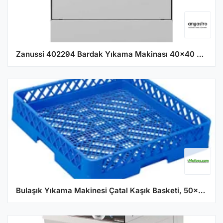
Zanussi 402294 Bardak Yıkama Makinası 40x40 Cm Sepetli Tahliye Pompalı Ve Parlatıcı Dispenserli
Bulaşık Yıkama Makinesi Çatal Kaşık Basketi, 50x50 cm