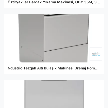
Öztiryakiler Bardak Yıkama Makinesi, OBY 35M, 35x35 Cm Sepetli
Ndustrio Tezgah Altı Bulaşık Makinesi Drenaj Pompalı 500 Tabak/Saat WZ-50-D