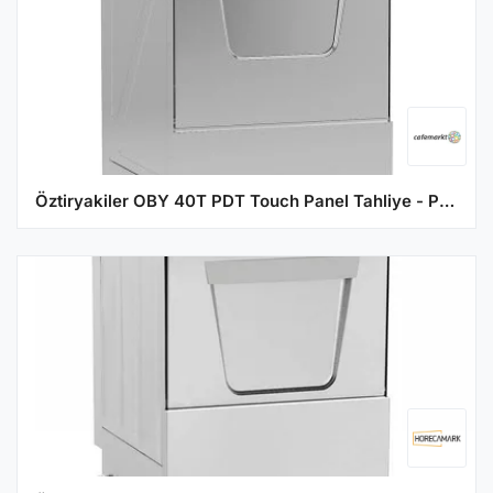
Öztiryakiler OBY 40T PDT Touch Panel Tahliye - Parlatıcı - Deterjan Pompalı Bardak Yıkama Makinesi, 40x40 cm Sepetli