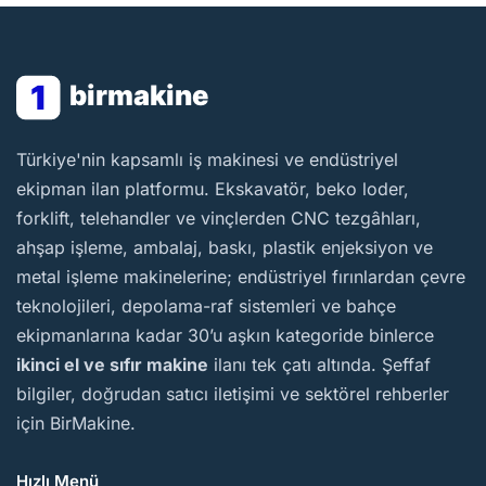
1
birmakine
BirMakine
Türkiye'nin kapsamlı iş makinesi ve endüstriyel
ekipman ilan platformu. Ekskavatör, beko loder,
forklift, telehandler ve vinçlerden CNC tezgâhları,
ahşap işleme, ambalaj, baskı, plastik enjeksiyon ve
metal işleme makinelerine; endüstriyel fırınlardan çevre
teknolojileri, depolama-raf sistemleri ve bahçe
ekipmanlarına kadar 30’u aşkın kategoride binlerce
ikinci el ve sıfır makine
ilanı tek çatı altında. Şeffaf
bilgiler, doğrudan satıcı iletişimi ve sektörel rehberler
için BirMakine.
Hızlı Menü