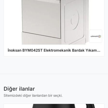
İnoksan BYM042ST Elektromekanik Bardak Yıkama Makinesi, 40 Sepet/Saat Kapasiteli, Tahliye Pompalı
Diğer ilanlar
Sitemizdeki diğer ilanlardan bir seçki.