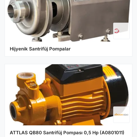
Hijyenik Santrifüj Pompalar
ATTLAS QB80 Santrifüj Pompası 0,5 Hp (A0801011)