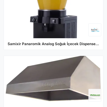
Samixir Panaromik Analog Soğuk İçecek Dispenseri Fıskiyeli 22 Litre Siyah S22.AB