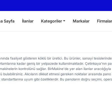
a Sayfa
İlanlar
Kategoriler
Markalar
Firmala
nında faaliyet gösteren köklü bir üretici. Bu ürünler, sanayi tesislerinde
rtamlarına kadar geniş bir yelpazede kullanılmaktadır. Çetinkaya’nın pan
akinelerin kontrolünü sağlar. BirMakine'de yer alan ilanlar aracılığıyla 
 bulabilirsiniz. Alıcıların dikkat etmesi gereken noktalar arasında pano 
k standartlarına uyum gibi özelliklerdir. Bu panoların doğru seçimi, ope