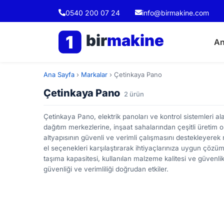
0540 200 07 24
info@birmakine.com
bir
makine
1
An
Ana Sayfa
›
Markalar
›
Çetinkaya Pano
Çetinkaya Pano
2 ürün
Çetinkaya Pano, elektrik panoları ve kontrol sistemleri ala
dağıtım merkezlerine, inşaat sahalarından çeşitli üretim o
altyapısının güvenli ve verimli çalışmasını destekleyerek m
el seçenekleri karşılaştırarak ihtiyaçlarınıza uygun çözümü
taşıma kapasitesi, kullanılan malzeme kalitesi ve güvenli
güvenliği ve verimliliği doğrudan etkiler.