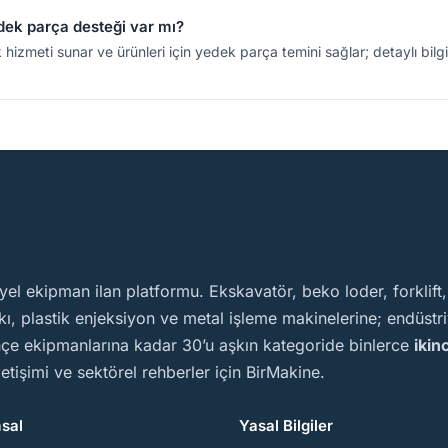
dek parça desteği var mı?
izmeti sunar ve ürünleri için yedek parça temini sağlar; detaylı bilgi iç
yel ekipman ilan platformu. Ekskavatör, beko loder, forklift
, plastik enjeksiyon ve metal işleme makinelerine; endüstriy
ahçe ekipmanlarına kadar 30’u aşkın kategoride binlerce
ikin
iletişimi ve sektörel rehberler için BirMakine.
sal
Yasal Bilgiler