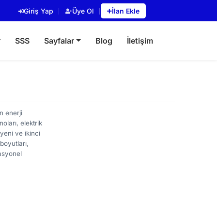
Giriş Yap
Üye Ol
İlan Ekle
r
SSS
Sayfalar
Blog
İletişim
n enerji
oları, elektrik
yeni ve ikinci
boyutları,
rasyonel