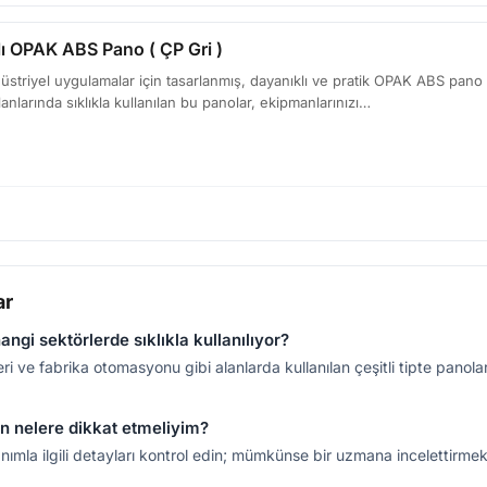
lı OPAK ABS Pano ( ÇP Gri )
striyel uygulamalar için tasarlanmış, dayanıklı ve pratik OPAK ABS pano ser
nlarında sıklıkla kullanılan bu panolar, ekipmanlarınızı…
ar
ngi sektörlerde sıklıkla kullanılıyor?
eri ve fabrika otomasyonu gibi alanlarda kullanılan çeşitli tipte panolar
en nelere dikkat etmeliyim?
lanımla ilgili detayları kontrol edin; mümkünse bir uzmana incelettirm