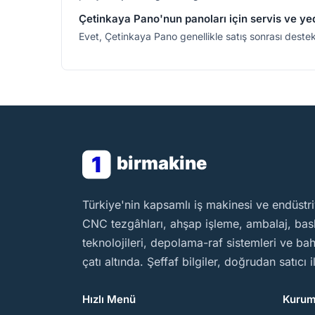
Çetinkaya Pano'nun panoları için servis ve ye
Evet, Çetinkaya Pano genellikle satış sonrası destek h
1
birmakine
BirMakine
Türkiye'nin kapsamlı iş makinesi ve endüstri
CNC tezgâhları, ahşap işleme, ambalaj, baskı
teknolojileri, depolama-raf sistemleri ve b
çatı altında. Şeffaf bilgiler, doğrudan satıcı 
Hızlı Menü
Kurum