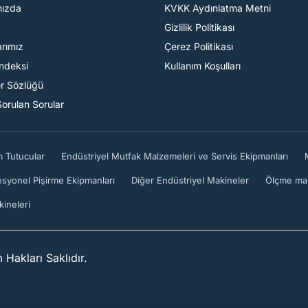
mızda
KVKK Aydınlatma Metni
Gizlilik Politikası
arımız
Çerez Politikası
Endeksi
Kullanım Koşulları
er Sözlüğü
Sorulan Sorular
m Tutucular
Endüstriyel Mutfak Malzemeleri ve Servis Ekipmanları
esyonel Pişirme Ekipmanları
Diğer Endüstriyel Makineler
Ölçme mak
kineleri
Hakları Saklıdır.