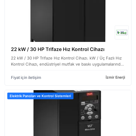
22 kW / 30 HP Trifaze Hız Kontrol Cihazı
22 kW / 30 HP Trifaze Hız Kontrol Cihazı. kW / Üç Fazlı Hız
Kontrol Cihazı, endüstriyel mutfak ve baskı uygulamalarında
kullanılan motorların hızını hassas bir şekilde ayarlamak için
tasarlanmış, dayanıklı bir çözümdür. …
Fiyat için iletişim
İzmir Enerji
Elektrik Panoları ve Kontrol Sistemleri