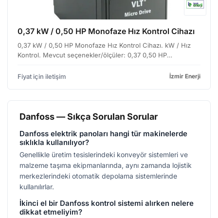
0,37 kW / 0,50 HP Monofaze Hız Kontrol Cihazı
0,37 kW / 0,50 HP Monofaze Hız Kontrol Cihazı. kW / Hız
Kontrol. Mevcut seçenekler/ölçüler: 0,37 0,50 HP
Monofaze, 0,37 0,50 HP, Trifaze, 0,75 1,0 HP Monofaze, 1,5
2,0 HP Monofaze, 1,5 2,0 HP Trifaze, 2,2 3,0 HP
Fiyat için iletişim
İzmir Enerji
Monofaze…
Danfoss — Sıkça Sorulan Sorular
Danfoss elektrik panoları hangi tür makinelerde
sıklıkla kullanılıyor?
Genellikle üretim tesislerindeki konveyör sistemleri ve
malzeme taşıma ekipmanlarında, aynı zamanda lojistik
merkezlerindeki otomatik depolama sistemlerinde
kullanılırlar.
İkinci el bir Danfoss kontrol sistemi alırken nelere
dikkat etmeliyim?