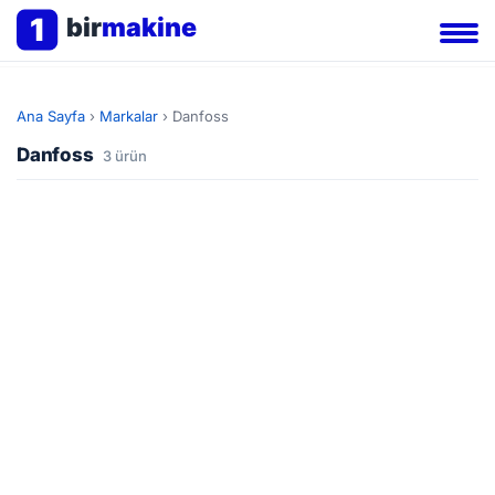
1
bir
makine
Ana Sayfa
›
Markalar
›
Danfoss
Danfoss
3 ürün