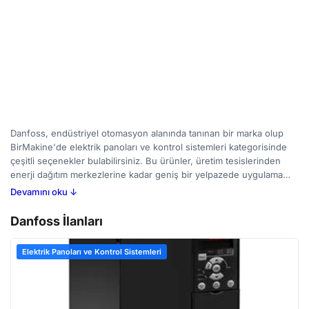
Danfoss, endüstriyel otomasyon alanında tanınan bir marka olup
BirMakine'de elektrik panoları ve kontrol sistemleri kategorisinde
çeşitli seçenekler bulabilirsiniz. Bu ürünler, üretim tesislerinden
enerji dağıtım merkezlerine kadar geniş bir yelpazede uygulama
alanı olan, süreçlerin güvenli ve verimli bir şekilde yönetilmesini
Devamını oku ↓
sağlamak için tasarlanmıştır. Elektrik panoları, elektrik enerjisinin
dağıtılması ve kontrol edilmesi işini görürken, kontrol sistemleri ise
Danfoss İlanları
proses değişkenlerini izleyerek otomatik ayarlamalar yapar. Bu
ekipmanları değerlendiren alıcılar, genellikle güvenlik sertifikalarını,
Elektrik Panoları ve Kontrol Sistemleri
uyumluluk standartlarını ve mevcut yedek parça durumunu göz
önünde bulundurur. BirMakine platformu üzerinden yeni ve ikinci
el Danfoss ilanlarını karşılaştırarak ihtiyaçlarınıza en uygun çözümü
bulabilirsiniz.