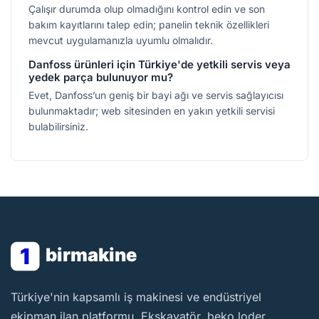
Çalışır durumda olup olmadığını kontrol edin ve son
bakım kayıtlarını talep edin; panelin teknik özellikleri
mevcut uygulamanızla uyumlu olmalıdır.
Danfoss ürünleri için Türkiye'de yetkili servis veya
yedek parça bulunuyor mu?
Evet, Danfoss’un geniş bir bayi ağı ve servis sağlayıcısı
bulunmaktadır; web sitesinden en yakın yetkili servisi
bulabilirsiniz.
1
birmakine
BirMakine
Türkiye'nin kapsamlı iş makinesi ve endüstriyel
ekipman ilan platformu. Ekskavatör, beko loder,