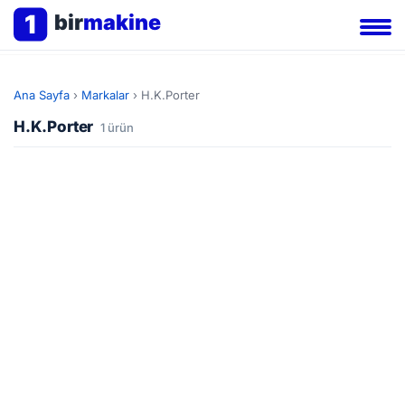
1
bir
makine
Ana Sayfa
›
Markalar
›
H.K.Porter
H.K.Porter
1 ürün