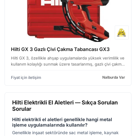
Hilti GX 3 Gazlı Çivi Çakma Tabancası GX3
Hilti GX 3, özellikle ahşap uygulamalarda yüksek verimlilik ve
kullanım kolaylığı sunmak üzere tasarlanmış, gazlı çivi çakma
tabancasıdır. Hafif ve kompakt yapısıyla operatörün
yorgunluğunu azaltırken, güçlü performansı …
Fiyat için iletişim
Nalburda Var
Hilti Elektrikli El Aletleri — Sıkça Sorulan
Sorular
Hilti elektrikli el aletleri genellikle hangi metal
işleme uygulamalarında kullanılır?
Genellikle inşaat sektöründe sac metal işleme, kaynak