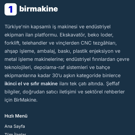
1
birmakine
BirMakine
Türkiye'nin kapsamlı iş makinesi ve endüstriyel
ekipman ilan platformu. Ekskavatör, beko loder,
forklift, telehandler ve vinçlerden CNC tezgâhları,
ahşap işleme, ambalaj, baskı, plastik enjeksiyon ve
metal işleme makinelerine; endüstriyel fırınlardan çevre
teknolojileri, depolama-raf sistemleri ve bahçe
ekipmanlarına kadar 30’u aşkın kategoride binlerce
ikinci el ve sıfır makine
ilanı tek çatı altında. Şeffaf
bilgiler, doğrudan satıcı iletişimi ve sektörel rehberler
için BirMakine.
Hızlı Menü
Ana Sayfa
Tüm İlanlar