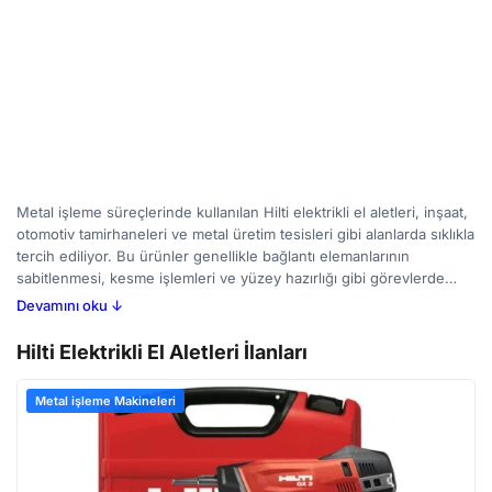
Metal işleme süreçlerinde kullanılan Hilti elektrikli el aletleri, inşaat,
otomotiv tamirhaneleri ve metal üretim tesisleri gibi alanlarda sıklıkla
tercih ediliyor. Bu ürünler genellikle bağlantı elemanlarının
sabitlenmesi, kesme işlemleri ve yüzey hazırlığı gibi görevlerde
kullanılıyor. Dayanıklılıkları ve uzun ömürlü yapılarıyla bilinen Hilti
Devamını oku ↓
aletleri, profesyonel kullanıcılar için tasarlanmış olup, yüksek
performans gerektiren uygulamalarda güvenilirlik sunar.
Hilti Elektrikli El Aletleri İlanları
BirMakine'de yayınlanan ilanları inceleyerek, farklı modellerin ve
fiyat aralıklarının karşılaştırmasını yapabilir, ihtiyaçlarınıza uygun bir
Metal işleme Makineleri
Hilti elektrikli el aleti bulabilirsiniz. Kullanım amacı, motor gücü ve
ergonomi gibi özelliklere dikkat ederek seçim yapmak, iş
verimliliğini artıracaktır.