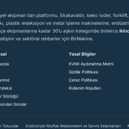
yel ekipman ilan platformu. Ekskavatör, beko loder, forklift
, plastik enjeksiyon ve metal işleme makinelerine; endüstriy
ahçe ekipmanlarına kadar 30’u aşkın kategoride binlerce
ikin
iletişimi ve sektörel rehberler için BirMakine.
sal
Yasal Bilgiler
mızda
KVKK Aydınlatma Metni
Gizlilik Politikası
arımız
Çerez Politikası
Endeksi
Kullanım Koşulları
er Sözlüğü
Sorulan Sorular
m Tutucular
Endüstriyel Mutfak Malzemeleri ve Servis Ekipmanları