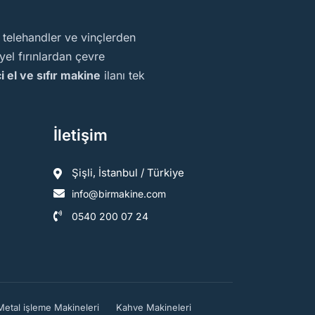
, telehandler ve vinçlerden
el fırınlardan çevre
ci el ve sıfır makine
ilanı tek
İletişim
Şişli, İstanbul / Türkiye
info@birmakine.com
0540 200 07 24
Metal işleme Makineleri
Kahve Makineleri