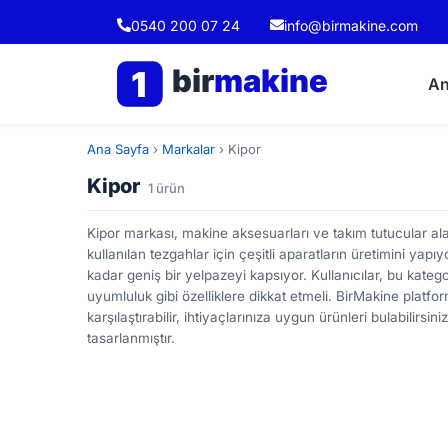
0540 200 07 24
info@birmakine.com
bir
makine
1
An
Ana Sayfa
›
Markalar
›
Kipor
Kipor
1 ürün
Kipor markası, makine aksesuarları ve takım tutucular alan
kullanılan tezgahlar için çeşitli aparatların üretimini yap
kadar geniş bir yelpazeyi kapsıyor. Kullanıcılar, bu kateg
uyumluluk gibi özelliklere dikkat etmeli. BirMakine platfo
karşılaştırabilir, ihtiyaçlarınıza uygun ürünleri bulabilirsin
tasarlanmıştır.