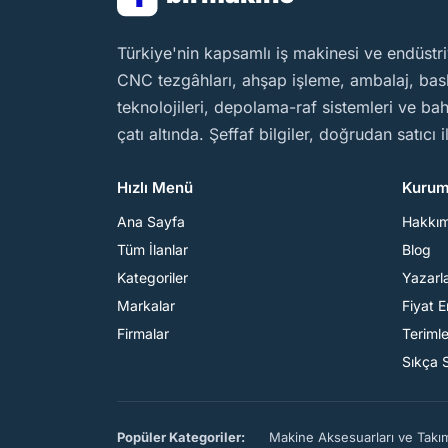
BirMakine
Türkiye'nin kapsamlı iş makinesi ve endüstri
CNC tezgâhları, ahşap işleme, ambalaj, baskı
teknolojileri, depolama-raf sistemleri ve b
çatı altında. Şeffaf bilgiler, doğrudan satıcı 
Hızlı Menü
Kurum
Ana Sayfa
Hakkı
Tüm İlanlar
Blog
Kategoriler
Yazarl
Markalar
Fiyat 
Firmalar
Teriml
Sıkça 
Popüler Kategoriler:
Makine Aksesuarları ve Takı