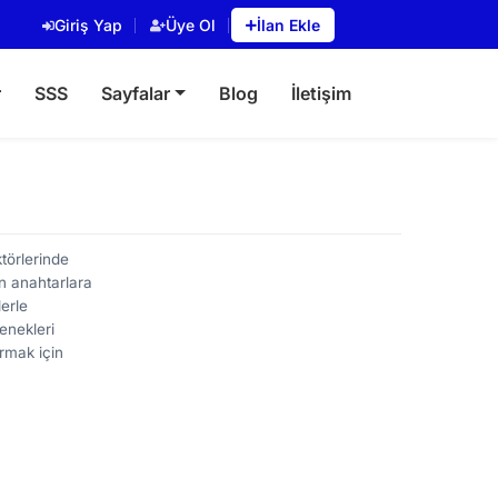
Giriş Yap
Üye Ol
İlan Ekle
r
SSS
Sayfalar
Blog
İletişim
törlerinde
en anahtarlara
lerle
enekleri
ırmak için