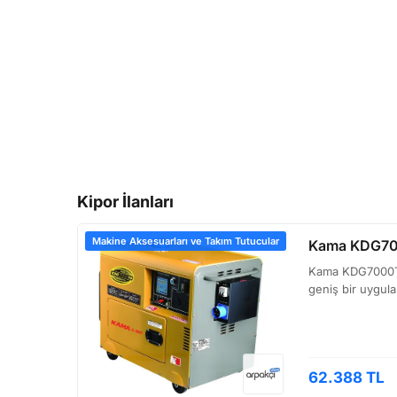
Kipor İlanları
Makine Aksesuarları ve Takım Tutucular
Kama KDG700
Kama KDG7000TS 
geniş bir uygula
62.388 TL