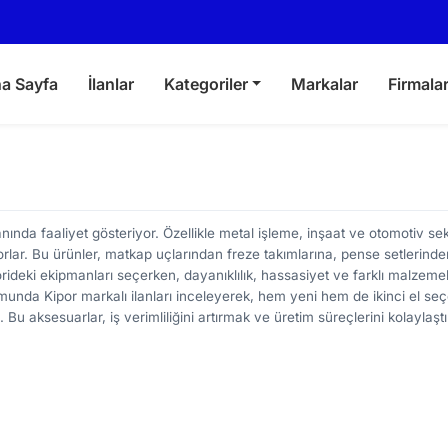
a Sayfa
İlanlar
Kategoriler
Markalar
Firmala
ında faaliyet gösteriyor. Özellikle metal işleme, inşaat ve otomotiv sek
ıyorlar. Bu ürünler, matkap uçlarından freze takımlarına, pense setlerind
orideki ekipmanları seçerken, dayanıklılık, hassasiyet ve farklı malzeme
rmunda Kipor markalı ilanları inceleyerek, hem yeni hem de ikinci el seç
iz. Bu aksesuarlar, iş verimliliğini artırmak ve üretim süreçlerini kolaylaşt