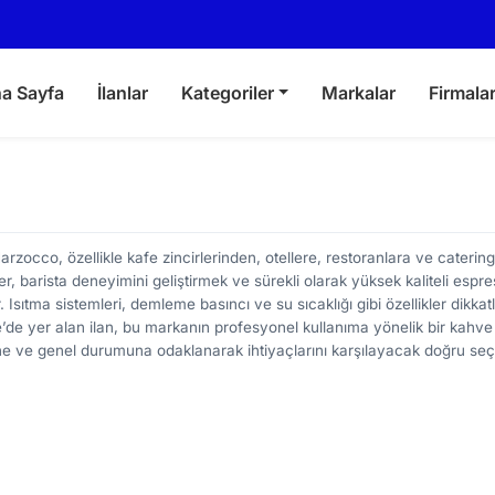
a Sayfa
İlanlar
Kategoriler
Markalar
Firmala
occo, özellikle kafe zincirlerinden, otellere, restoranlara ve catering
r, barista deneyimini geliştirmek ve sürekli olarak yüksek kaliteli espre
 Isıtma sistemleri, demleme basıncı ve su sıcaklığı gibi özellikler dikkat
ne’de yer alan ilan, bu markanın profesyonel kullanıma yönelik bir kahv
ine ve genel durumuna odaklanarak ihtiyaçlarını karşılayacak doğru se