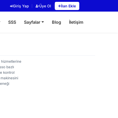
Giriş Yap
Üye Ol
İlan Ekle
r
SSS
Sayfalar
Blog
İletişim
 hizmetlerine
sso bazlı
le kontrol
e makinesini
çeneği