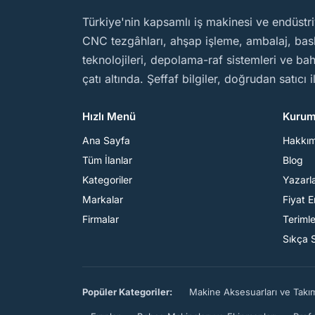
BirMakine
Türkiye'nin kapsamlı iş makinesi ve endüstri
CNC tezgâhları, ahşap işleme, ambalaj, baskı
teknolojileri, depolama-raf sistemleri ve b
çatı altında. Şeffaf bilgiler, doğrudan satıcı 
Hızlı Menü
Kurum
Ana Sayfa
Hakkı
Tüm İlanlar
Blog
Kategoriler
Yazarl
Markalar
Fiyat 
Firmalar
Teriml
Sıkça 
Popüler Kategoriler:
Makine Aksesuarları ve Takı