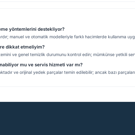
eme yöntemlerini destekliyor?
lardır; manuel ve otomatik modelleriyle farklı hacimlerde kullanıma u
ere dikkat etmeliyim?
stemini ve genel temizlik durumunu kontrol edin; mümkünse yetkili serv
abiliyor mu ve servis hizmeti var mı?
tadır ve orijinal yedek parçalar temin edilebilir; ancak bazı parçaların