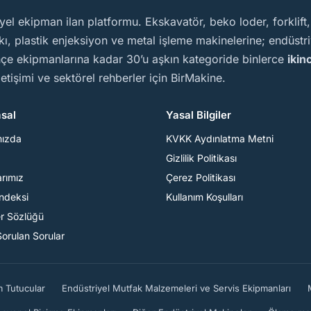
yel ekipman ilan platformu. Ekskavatör, beko loder, forklift
, plastik enjeksiyon ve metal işleme makinelerine; endüstriy
ahçe ekipmanlarına kadar 30’u aşkın kategoride binlerce
ikin
iletişimi ve sektörel rehberler için BirMakine.
sal
Yasal Bilgiler
mızda
KVKK Aydınlatma Metni
Gizlilik Politikası
arımız
Çerez Politikası
Endeksi
Kullanım Koşulları
er Sözlüğü
Sorulan Sorular
m Tutucular
Endüstriyel Mutfak Malzemeleri ve Servis Ekipmanları