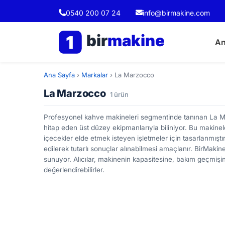
0540 200 07 24
info@birmakine.com
bir
makine
1
An
Ana Sayfa
›
Markalar
›
La Marzocco
La Marzocco
1 ürün
Profesyonel kahve makineleri segmentinde tanınan La Marz
hitap eden üst düzey ekipmanlarıyla biliniyor. Bu makinele
içecekler elde etmek isteyen işletmeler için tasarlanmıştır.
edilerek tutarlı sonuçlar alınabilmesi amaçlanır. BirMaki
sunuyor. Alıcılar, makinenin kapasitesine, bakım geçmiş
değerlendirebilirler.