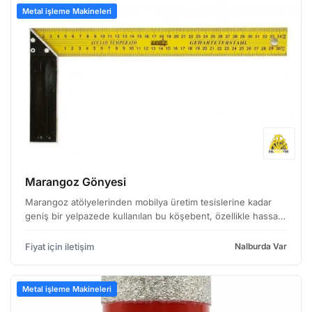
Metal işleme Makineleri
Marangoz Gönyesi
Marangoz atölyelerinden mobilya üretim tesislerine kadar
geniş bir yelpazede kullanılan bu köşebent, özellikle hassas
açılar elde etmek için tasarlanmıştır. Sağlam yapısı ve kolay
kullanımı sayesinde, hem profesyonel hem…
Fiyat için iletişim
Nalburda Var
Metal işleme Makineleri