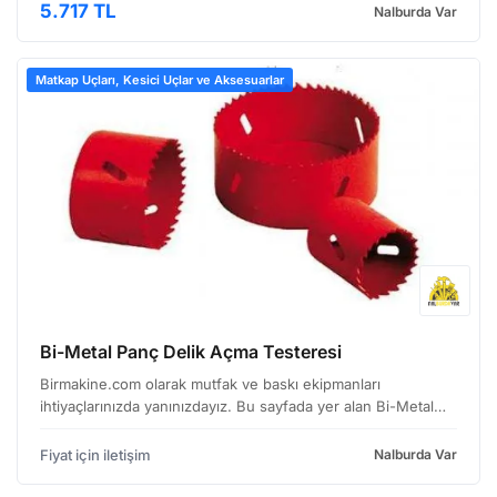
ergonomik tasarımıyla hem profesyonel kullanıcılara…
5.717 TL
Nalburda Var
Matkap Uçları, Kesici Uçlar ve Aksesuarlar
Bi-Metal Panç Delik Açma Testeresi
Birmakine.com olarak mutfak ve baskı ekipmanları
ihtiyaçlarınızda yanınızdayız. Bu sayfada yer alan Bi-Metal
Panç Delik Açma Testeresi, özellikle metal sac işleme
uygulamalarında hassas ve temiz delikler elde etmek istey…
Fiyat için iletişim
Nalburda Var