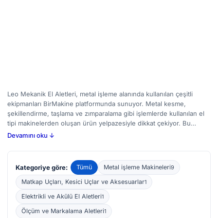
Leo Mekanik El Aletleri, metal işleme alanında kullanılan çeşitli
ekipmanları BirMakine platformunda sunuyor. Metal kesme,
şekillendirme, taşlama ve zımparalama gibi işlemlerde kullanılan el
tipi makinelerden oluşan ürün yelpazesiyle dikkat çekiyor. Bu
aletler genellikle otomotiv tamircilerinden metal fabrikalarına,
Devamını oku ↓
demirci atölyelerinden hobi amaçlı kullanıcılara kadar geniş bir kitle
tarafından tercih ediliyor. BirMakine'de bulunan 12 ilan arasında,
farklı güç seçenekleri ve boyutlarıyla tasarlanmış makineleri
Kategoriye göre:
Tümü
Metal işleme Makineleri
9
inceleyebilir, kullanım amacı ve bütçenize uygun alternatifleri
karşılaştırabilirsiniz. Metal işleme ekipmanları alırken malzeme
Matkap Uçları, Kesici Uçlar ve Aksesuarlar
1
kalınlığına uygun motor gücüne, ergonomiye ve güvenlik
Elektrikli ve Akülü El Aletleri
1
özelliklerine dikkat etmek faydalı olacaktır.
Ölçüm ve Markalama Aletleri
1