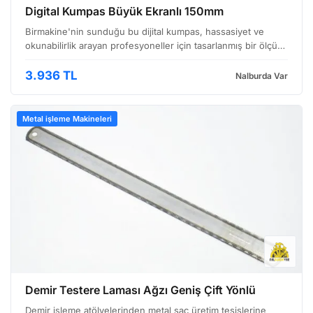
Digital Kumpas Büyük Ekranlı 150mm
Birmakine'nin sunduğu bu dijital kumpas, hassasiyet ve
okunabilirlik arayan profesyoneller için tasarlanmış bir ölçüm
aletidir. Özellikle metal işleme, mühendislik, hassas üretim
süreçleri ve genel tamirat işlerinde sıkl…
3.936 TL
Nalburda Var
Metal işleme Makineleri
Demir Testere Laması Ağzı Geniş Çift Yönlü
Demir işleme atölyelerinden metal sac üretim tesislerine