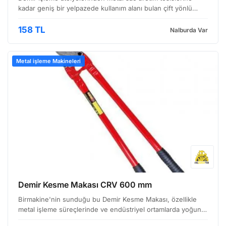
kadar geniş bir yelpazede kullanım alanı bulan çift yönlü
demir testere laması, özellikle daha kalın ve sert
malzemelerin kesiminde yüksek performans sunar. Ağız g…
158 TL
Nalburda Var
Metal işleme Makineleri
Demir Kesme Makası CRV 600 mm
Birmakine'nin sunduğu bu Demir Kesme Makası, özellikle
metal işleme süreçlerinde ve endüstriyel ortamlarda yoğun
kullanıma uygun olarak tasarlanmıştır. Sağlam yapısı ve