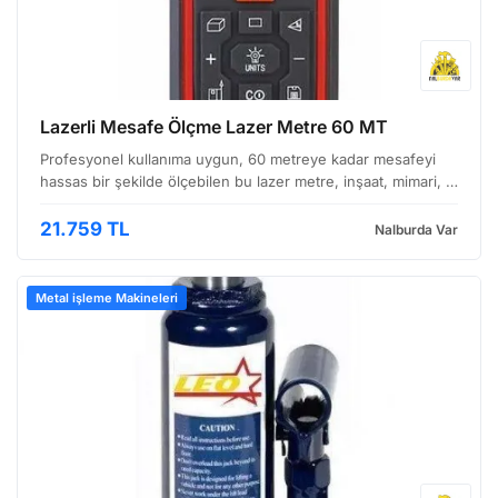
Lazerli Mesafe Ölçme Lazer Metre 60 MT
Profesyonel kullanıma uygun, 60 metreye kadar mesafeyi
hassas bir şekilde ölçebilen bu lazer metre, inşaat, mimari, iç
mimari, gayrimenkul, tapu, orman gibi çeşitli alanlarda
çalışmalara kolaylık sağlar. Hızlı ve doğru ö…
21.759 TL
Nalburda Var
Metal işleme Makineleri