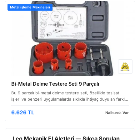
Metal işleme Makineleri
Bi-Metal Delme Testere Seti 9 Parçalı
Bu 9 parçalı bi-metal delme testere seti, özellikle tesisat
işleri ve benzeri uygulamalarda sıklıkla ihtiyaç duyulan farklı
çaplarda açma işlemlerini kolaylaştırmak için tasarlanmıştır.
Setin içerisinde bulunan bi-metal …
6.626 TL
Nalburda Var
Leo Mekanik El Aletleri — Sıkça Sorulan