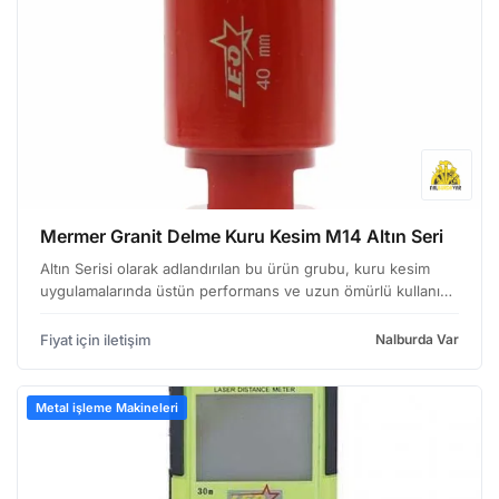
Mermer Granit Delme Kuru Kesim M14 Altın Seri
Altın Serisi olarak adlandırılan bu ürün grubu, kuru kesim
uygulamalarında üstün performans ve uzun ömürlü kullanım
imkanı sunar. M14 Bağlantı Özelliği ve Uyumluluk Bu delme
uçları, M14 dişli bağlantı sistemine sahiptir.…
Fiyat için iletişim
Nalburda Var
Metal işleme Makineleri