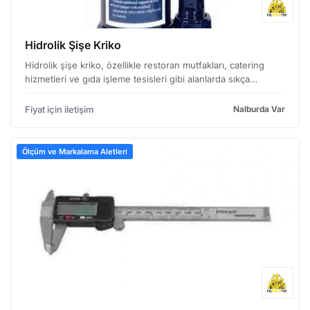
Hidrolik Şişe Kriko
Hidrolik şişe kriko, özellikle restoran mutfakları, catering
hizmetleri ve gıda işleme tesisleri gibi alanlarda sıkça
kullanılan, ağırlık kaldırma işlemlerini kolaylaştıran bir
ekipmandır. Özellikle şarap şişesi gibi sil…
Fiyat için iletişim
Nalburda Var
Ölçüm ve Markalama Aletleri