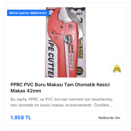
Metal işleme Makineleri
PPRC PVC Boru Makası Tam Otomatik Kesici
Makas 42mm
Bu sayfa, PPRC ve PVC boruları kesmek için tasarlanmış,
tam otomatik bir kesici makası incelemektedir. Özellikle
tesisat işleriyle uğraşan profesyonellerin işini kolaylaştırmak
amacıyla üretilmiş olan bu alet, hızlı ve t…
1.958 TL
Nalburda Var