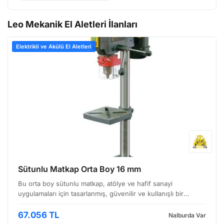
Leo Mekanik El Aletleri İlanları
Elektrikli ve Akülü El Aletleri
Sütunlu Matkap Orta Boy 16 mm
Bu orta boy sütunlu matkap, atölye ve hafif sanayi
uygulamaları için tasarlanmış, güvenilir ve kullanışlı bir
cihazdır. Özellikle 16 mm'ye kadar çaplı delikler açmak için
ideal bir çözüm sunar. Sağlam yapısı ve kolay aya…
67.056 TL
Nalburda Var