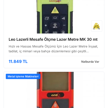
Leo Lazerli Mesafe Ölçme Lazer Metre MK 30 mt
Hızlı ve Hassas Mesafe Ölçümü İçin Leo Lazer Metre İnşaat,
tadilat, iç mimari veya bahçe düzenlemesi gibi çeşitli
alanlarda çalışıyorsanız, doğru ölçümlerin önemi aşikardır.
Leo lazerli mesafe ölçme cihazı, bu işlemleri …
11.849 TL
Nalburda Var
Metal işleme Makineleri