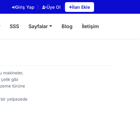
Giriş Yap
Üye Ol
İlan Ekle
r
SSS
Sayfalar
Blog
İletişim
Bu makineler,
çelik gibi
alzeme türüne
e
 bir yelpazede