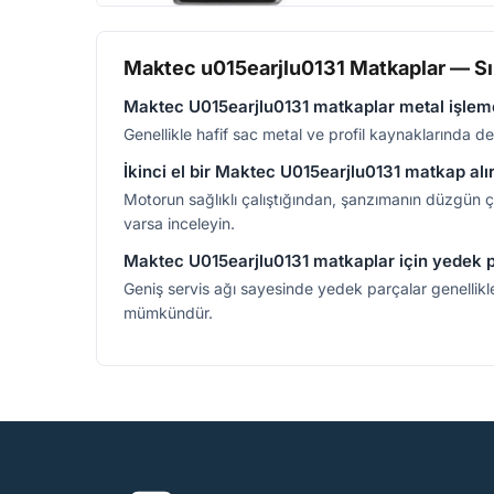
Maktec u015earjlu0131 Matkaplar — Sı
Maktec U015earjlu0131 matkaplar metal işlem
Genellikle hafif sac metal ve profil kaynaklarında delm
İkinci el bir Maktec U015earjlu0131 matkap alı
Motorun sağlıklı çalıştığından, şanzımanın düzgün ça
varsa inceleyin.
Maktec U015earjlu0131 matkaplar için yedek 
Geniş servis ağı sayesinde yedek parçalar genellikle 
mümkündür.