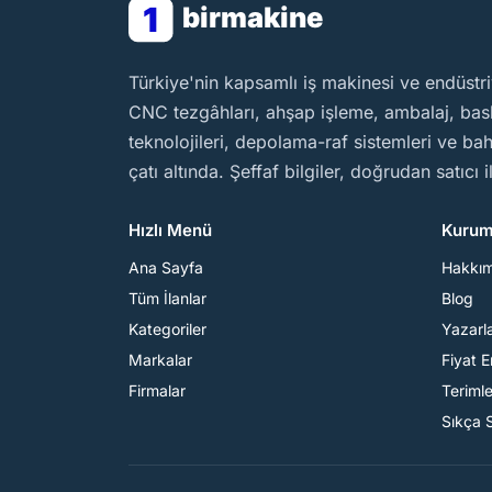
1
birmakine
BirMakine
Türkiye'nin kapsamlı iş makinesi ve endüstri
CNC tezgâhları, ahşap işleme, ambalaj, baskı
teknolojileri, depolama-raf sistemleri ve b
çatı altında. Şeffaf bilgiler, doğrudan satıcı 
Hızlı Menü
Kurum
Ana Sayfa
Hakkı
Tüm İlanlar
Blog
Kategoriler
Yazarl
Markalar
Fiyat 
Firmalar
Teriml
Sıkça 