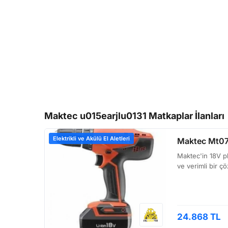
Maktec u015earjlu0131 Matkaplar İlanları
Elektrikli ve Akülü El Aletleri
Maktec Mt071
Maktec'in 18V p
ve verimli bir 
24.868 TL