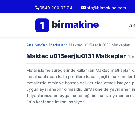
0540 200 07 24
info@birmakine.com
bir
makine
1
An
Ana Sayfa
›
Markalar
›
Maktec u015earjlu0131 Matkaplar
Maktec u015earjlu0131 Matkaplar
1 ü
Metal işleme süreçlerinde kullanılan Maktec matkaplar, öze
metal saclardan kalın profillere kadar çeşitli malzemeler
metallerde temiz ve hassas delikler elde etmek isteyen p
uygun ayarlanabilir olmasıdır. BirMakine'de yayınlanan il
ihtiyaçlarınıza en uygun seçeneği bulmanıza yardımcı ola
ürün keşfetme imkanı sağlıyor.