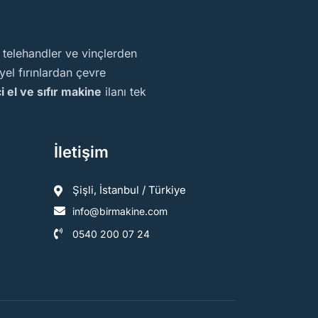
, telehandler ve vinçlerden
el fırınlardan çevre
ci el ve sıfır makine
ilanı tek
İletişim
Şişli, İstanbul / Türkiye
info@birmakine.com
0540 200 07 24