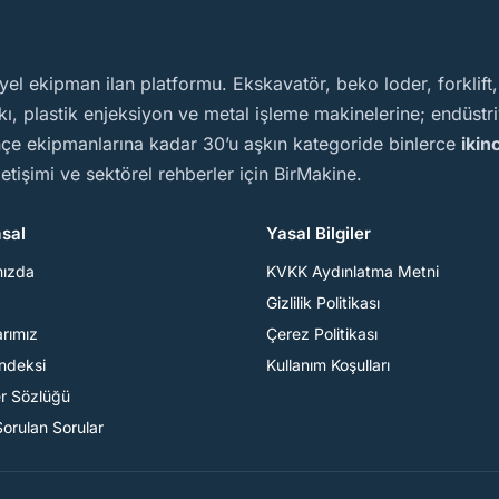
yel ekipman ilan platformu. Ekskavatör, beko loder, forklift
, plastik enjeksiyon ve metal işleme makinelerine; endüstriy
ahçe ekipmanlarına kadar 30’u aşkın kategoride binlerce
ikin
iletişimi ve sektörel rehberler için BirMakine.
sal
Yasal Bilgiler
mızda
KVKK Aydınlatma Metni
Gizlilik Politikası
arımız
Çerez Politikası
Endeksi
Kullanım Koşulları
er Sözlüğü
Sorulan Sorular