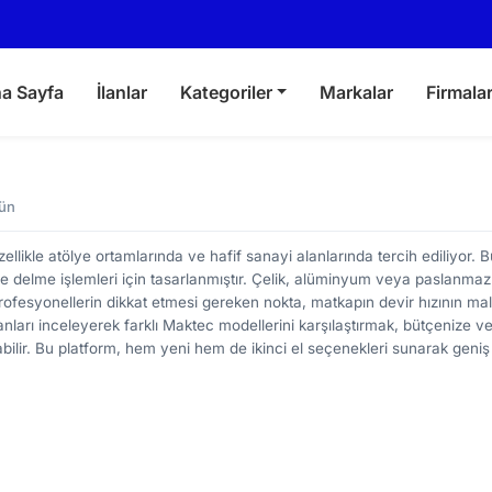
a Sayfa
İlanlar
Kategoriler
Markalar
Firmala
rün
llikle atölye ortamlarında ve hafif sanayi alanlarında tercih ediliyor. 
de delme işlemleri için tasarlanmıştır. Çelik, alüminyum veya paslanmaz 
rofesyonellerin dikkat etmesi gereken nokta, matkapın devir hızının m
anları inceleyerek farklı Maktec modellerini karşılaştırmak, bütçenize v
bilir. Bu platform, hem yeni hem de ikinci el seçenekleri sunarak geniş