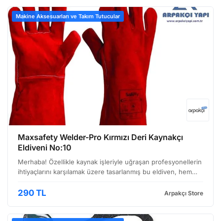
Makine Aksesuarları ve Takım Tutucular
Maxsafety Welder-Pro Kırmızı Deri Kaynakçı
Eldiveni No:10
Merhaba! Özellikle kaynak işleriyle uğraşan profesyonellerin
ihtiyaçlarını karşılamak üzere tasarlanmış bu eldiven, hem
dayanıklılığı hem de konforu bir araya getiriyor. Gelin
yakından bakalım. Kırmızı Deri Kaynakçı Eldi…
290 TL
Arpakçı Store