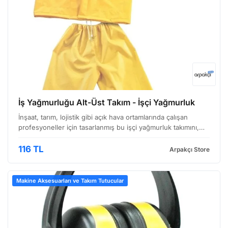
İş Yağmurluğu Alt-Üst Takım - İşçi Yağmurluk
İnşaat, tarım, lojistik gibi açık hava ortamlarında çalışan
profesyoneller için tasarlanmış bu işçi yağmurluk takımını,
hem dayanıklılığı hem de konforu bir araya getiren bir çözüm
olarak sunuyoruz. Takım, iş güvenliği s…
116 TL
Arpakçı Store
Makine Aksesuarları ve Takım Tutucular