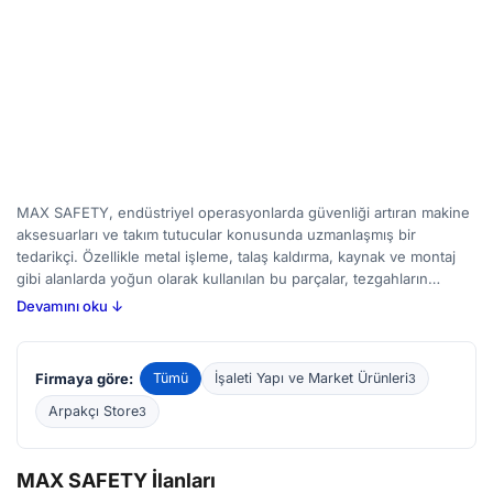
MAX SAFETY, endüstriyel operasyonlarda güvenliği artıran makine
aksesuarları ve takım tutucular konusunda uzmanlaşmış bir
tedarikçi. Özellikle metal işleme, talaş kaldırma, kaynak ve montaj
gibi alanlarda yoğun olarak kullanılan bu parçalar, tezgahların
verimliliğini artırırken operatörlerin güvenliğini korumak için
Devamını oku ↓
tasarlanmıştır. MAX SAFETY ürünleri arasında freze aletleri, matkap
uçları, pense tutucular ve benzeri çeşitli aparatlar bulabilirsiniz.
BirMakine'de yayınlanan ilanlara göz atarak farklı modelleri
Firmaya göre:
Tümü
İşaleti Yapı ve Market Ürünleri
3
karşılaştırabilir, ihtiyaçlarınıza uygun çözümleri belirleyebilirsiniz.
Alıcıların dikkat etmesi gereken noktalar arasında uyumlu makine
Arpakçı Store
3
tipi, malzeme özellikleri ve kullanım amacı yer almaktadır.
MAX SAFETY İlanları