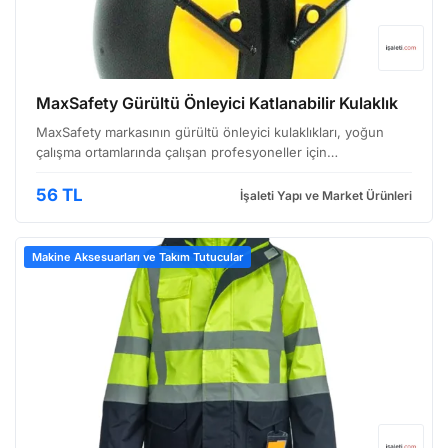
MaxSafety Gürültü Önleyici Katlanabilir Kulaklık
MaxSafety markasının gürültü önleyici kulaklıkları, yoğun
çalışma ortamlarında çalışan profesyoneller için
tasarlanmıştır. Özellikle endüstriyel mutfaklar, inşaat sahaları
ve üretim tesisleri gibi yüksek ses seviyelerine…
56 TL
İşaleti Yapı ve Market Ürünleri
Makine Aksesuarları ve Takım Tutucular