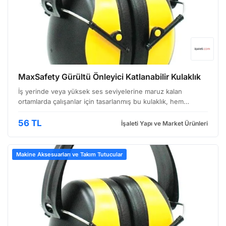
MaxSafety Gürültü Önleyici Katlanabilir Kulaklık
İş yerinde veya yüksek ses seviyelerine maruz kalan
ortamlarda çalışanlar için tasarlanmış bu kulaklık, hem
konforu hem de güvenliği ön planda tutan bir çözüm
sunuyor. Özellikle endüstriyel mutfaklarda, inşaatlarda veya
56 TL
İşaleti Yapı ve Market Ürünleri
…
Makine Aksesuarları ve Takım Tutucular