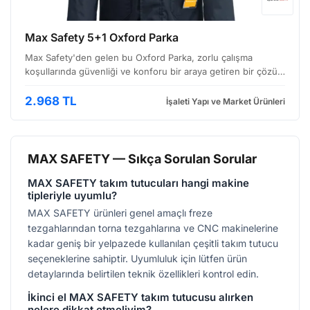
Max Safety 5+1 Oxford Parka
Max Safety'den gelen bu Oxford Parka, zorlu çalışma
koşullarında güvenliği ve konforu bir araya getiren bir çözüm
sunuyor. Özellikle inşaat, lojistik, güvenlik ve benzeri
sektörlerde çalışan profesyoneller için tasarlanm…
2.968 TL
İşaleti Yapı ve Market Ürünleri
MAX SAFETY — Sıkça Sorulan Sorular
MAX SAFETY takım tutucuları hangi makine
tipleriyle uyumlu?
MAX SAFETY ürünleri genel amaçlı freze
tezgahlarından torna tezgahlarına ve CNC makinelerine
kadar geniş bir yelpazede kullanılan çeşitli takım tutucu
seçeneklerine sahiptir. Uyumluluk için lütfen ürün
detaylarında belirtilen teknik özellikleri kontrol edin.
İkinci el MAX SAFETY takım tutucusu alırken
nelere dikkat etmeliyim?