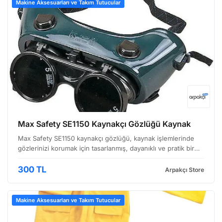
Makine Aksesuarları ve Takım Tutucular
Max Safety SE1150 Kaynakçı Gözlüğü Kaynak
Max Safety SE1150 kaynakçı gözlüğü, kaynak işlemlerinde
gözlerinizi korumak için tasarlanmış, dayanıklı ve pratik bir
çözümdür. Profesyonel kaynakçılar ve hobi amaçlı çalışanlar
için uygun olan bu gözlük, geniş görüş ala…
300 TL
Arpakçı Store
Makine Aksesuarları ve Takım Tutucular