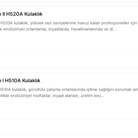
 II H520A Kulaklık
 H520A kulaklık, yüksek ses seviyelerine maruz kalan profesyoneller için t
kle endüstriyel ortamlarda, inşaatlarda, havalimanlarında ve di…
e I H510A Kulaklık
H510A kulaklık, gürültülü çalışma ortamlarında işitme sağlığını korumak amac
likle endüstriyel mutfaklar, inşaat alanları, üretim tesi…