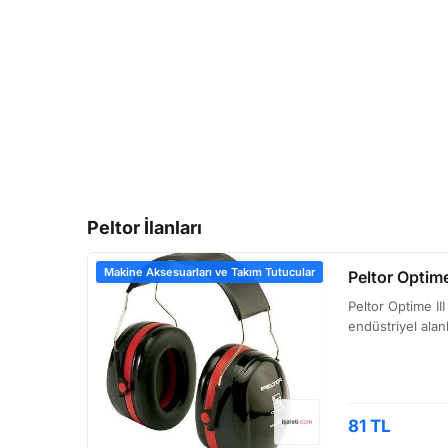
Peltor İlanları
Makine Aksesuarları ve Takım Tutucular
Peltor Optime
Peltor Optime II
endüstriyel alan
81 TL