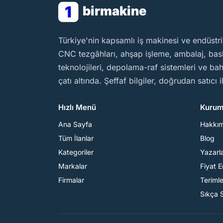
1
birmakine
BirMakine
Türkiye'nin kapsamlı iş makinesi ve endüstri
CNC tezgâhları, ahşap işleme, ambalaj, baskı
teknolojileri, depolama-raf sistemleri ve b
çatı altında. Şeffaf bilgiler, doğrudan satıcı 
Hızlı Menü
Kurum
Ana Sayfa
Hakkı
Tüm İlanlar
Blog
Kategoriler
Yazarl
Markalar
Fiyat 
Firmalar
Teriml
Sıkça 