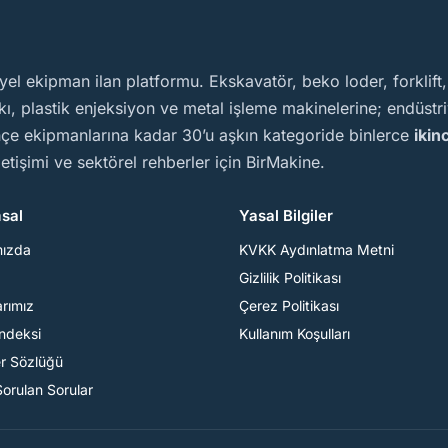
yel ekipman ilan platformu. Ekskavatör, beko loder, forklift
, plastik enjeksiyon ve metal işleme makinelerine; endüstriy
ahçe ekipmanlarına kadar 30’u aşkın kategoride binlerce
ikin
iletişimi ve sektörel rehberler için BirMakine.
sal
Yasal Bilgiler
mızda
KVKK Aydınlatma Metni
Gizlilik Politikası
arımız
Çerez Politikası
Endeksi
Kullanım Koşulları
er Sözlüğü
Sorulan Sorular