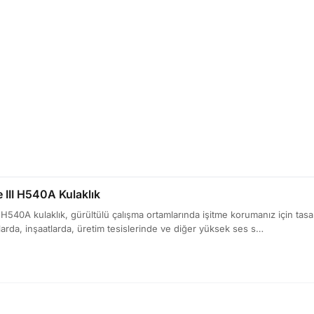
 III H540A Kulaklık
I H540A kulaklık, gürültülü çalışma ortamlarında işitme korumanız için tasa
larda, inşaatlarda, üretim tesislerinde ve diğer yüksek ses s…