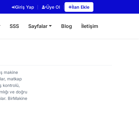
Giriş Yap
Üye Ol
İlan Ekle
r
SSS
Sayfalar
Blog
İletişim
mış makine
çlar, matkap
ş kontrolü,
amlığı ve doğru
lar. BirMakine