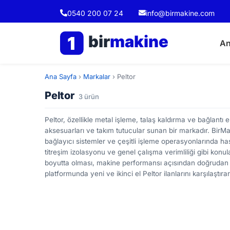
0540 200 07 24
info@birmakine.com
bir
makine
1
An
Ana Sayfa
›
Markalar
›
Peltor
Peltor
3 ürün
Peltor, özellikle metal işleme, talaş kaldırma ve bağlantı
aksesuarları ve takım tutucular sunan bir markadır. BirMa
bağlayıcı sistemler ve çeşitli işleme operasyonlarında hassa
titreşim izolasyonu ve genel çalışma verimliliği gibi konul
boyutta olması, makine performansı açısından doğrudan e
platformunda yeni ve ikinci el Peltor ilanlarını karşılaştır