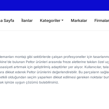
a Sayfa
İlanlar
Kategoriler
Markalar
Firmala
 elemanları montajı gibi sektörlerde çalışan profesyoneller için tasarlan
kine'de bulunan Peltor ürünleri arasında freze aletlerine takılan özel u
siyeti artırmak için geliştirilmiş adaptörler yer alıyor. Kullanıcılar, tala
ara dikkat ederek Peltor ürünlerini değerlendirebilir. Bu parçaların sağl
tkili olduğundan seçim yaparken dikkat edilmesi gereken noktalar bun
arak işinize uygun çözümü bulabilirsiniz.