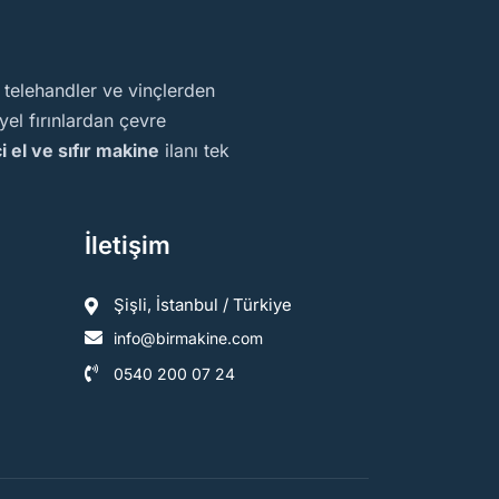
, telehandler ve vinçlerden
el fırınlardan çevre
ci el ve sıfır makine
ilanı tek
İletişim
Şişli, İstanbul / Türkiye
info@birmakine.com
0540 200 07 24