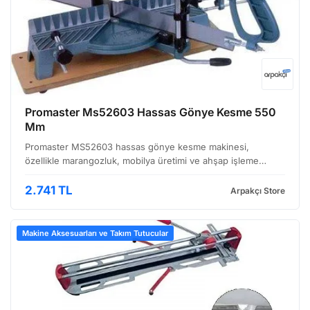
Promaster Ms52603 Hassas Gönye Kesme 550
Mm
Promaster MS52603 hassas gönye kesme makinesi,
özellikle marangozluk, mobilya üretimi ve ahşap işleme
atölyeleri için tasarlanmış, kullanımı pratik ve dayanıklı bir
çözümdür. 550 mm'lik kesim kapasitesi sayesinde, orta b…
2.741 TL
Arpakçı Store
Makine Aksesuarları ve Takım Tutucular