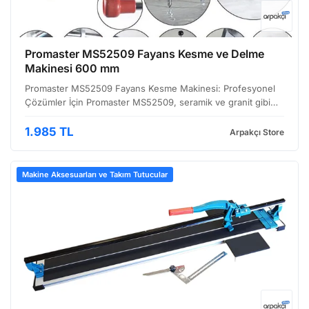
Promaster MS52509 Fayans Kesme ve Delme
Makinesi 600 mm
Promaster MS52509 Fayans Kesme Makinesi: Profesyonel
Çözümler İçin Promaster MS52509, seramik ve granit gibi
sert yüzeylerin hassas bir şekilde kesilmesi için tasarlanmış,
600 mm kesim uzunluğuna sahip bir el tipi fayans…
1.985 TL
Arpakçı Store
Makine Aksesuarları ve Takım Tutucular