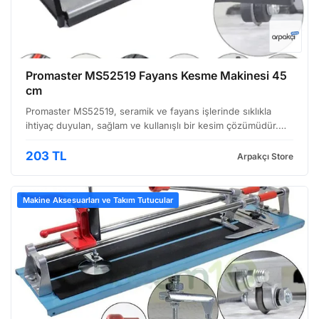
Promaster MS52519 Fayans Kesme Makinesi 45
cm
Promaster MS52519, seramik ve fayans işlerinde sıklıkla
ihtiyaç duyulan, sağlam ve kullanışlı bir kesim çözümüdür.
Özellikle yoğun kullanıma uygun olarak tasarlanmış bu
makine, hem profesyonel uygulamalarda hem de hobi a…
203 TL
Arpakçı Store
Makine Aksesuarları ve Takım Tutucular