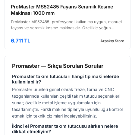
ProMaster MS52485 Fayans Seramik Kesme
Makinası 1000 mm
ProMaster MS52485, profesyonel kullanıma uygun, manuel
fayans ve seramik kesme makinasıdır. Özellikle yoğun
kullanıma maruz kalan inşaat sahalarında ve seramik işleme
atölyelerinde verimliliği artırmak amacıyla tasarlanm…
6.711 TL
Arpakçı Store
Promaster — Sıkça Sorulan Sorular
Promaster takım tutucuları hangi tip makinelerde
kullanılabilir?
Promaster ürünleri genel olarak freze, torna ve CNC
tezgahlarında kullanılan çeşitli takım tutucu seçenekleri
sunar; özellikle metal işleme uygulamaları için
tasarlanmıştır. Farklı makine tipleriyle uyumluluğu kontrol
etmek için teknik çizimleri inceleyebilirsiniz.
İkinci el Promaster takım tutucusu alırken nelere
dikkat etmeliyim?