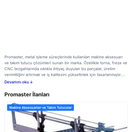
Promaster, metal işleme süreçlerinde kullanılan makine aksesuarı
ve takım tutucu çözümleri sunan bir marka. Özellikle torna, freze ve
CNC tezgahlarında sıklıkla ihtiyaç duyulan bu parçalar, üretim
verimliliğini artırmak ve iş kalitesini yükseltmek için tasarlanmıştır.
Promaster ürünleri arasında matkap uçları, frezeler, penseler ve
Devamını oku ↓
çeşitli adaptörler yer alıyor; bu sayede farklı çaplarda ve
geometrilerdeki işleme işlemlerinin hassasiyetle gerçekleştirilmesi
Promaster İlanları
mümkün hale geliyor. Makine operatörlerinin ve üretim
mühendislerinin dikkat etmesi gereken noktalar arasında takımın
Makine Aksesuarları ve Takım Tutucular
malzeme uyumluluğu, hız ve devir ayarları ile titreşim kontrolü yer
alıyor. Promaster'ın geniş ürün yelpazesini BirMakine’de
inceleyerek hem yeni hem de ikinci el ilanları karşılaştırabilir,
ihtiyaçlarınıza uygun çözümü bulabilirsiniz.