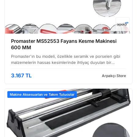
Promaster MS52553 Fayans Kesme Makinesi
600 MM
Promaster'ın bu modeli, özellikle seramik ve porselen gibi
malzemelerin hassas kesimlerinde ihtiyaç duyulan bir
profesyonel fayans kesme makinesidir. 600 mm’lik kesim
uzunluğu ile orta büyüklükteki projelerde rahatlıkla …
3.167 TL
Arpakçı Store
Makine Aksesuarları ve Takım Tutucular