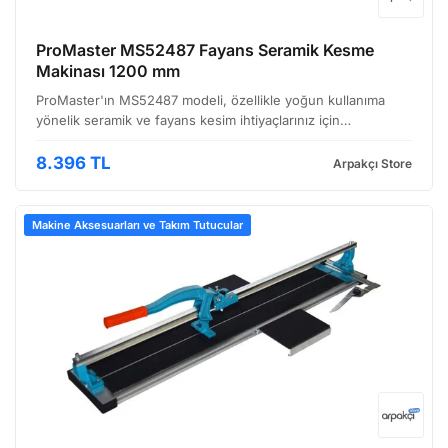
ProMaster MS52487 Fayans Seramik Kesme
Makinası 1200 mm
ProMaster'ın MS52487 modeli, özellikle yoğun kullanıma
yönelik seramik ve fayans kesim ihtiyaçlarınız için
tasarlanmış, dayanıklı ve hassas bir fayans kesme makinesi.
1200 mm'lik kesim uzunluğuyla hem küçük hem de büyük …
8.396 TL
Arpakçı Store
Makine Aksesuarları ve Takım Tutucular