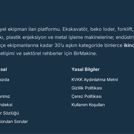
yel ekipman ilan platformu. Ekskavatör, beko loder, forklift
, plastik enjeksiyon ve metal işleme makinelerine; endüstriy
ahçe ekipmanlarına kadar 30’u aşkın kategoride binlerce
ikin
iletişimi ve sektörel rehberler için BirMakine.
sal
Yasal Bilgiler
mızda
KVKK Aydınlatma Metni
Gizlilik Politikası
arımız
Çerez Politikası
Endeksi
Kullanım Koşulları
er Sözlüğü
Sorulan Sorular