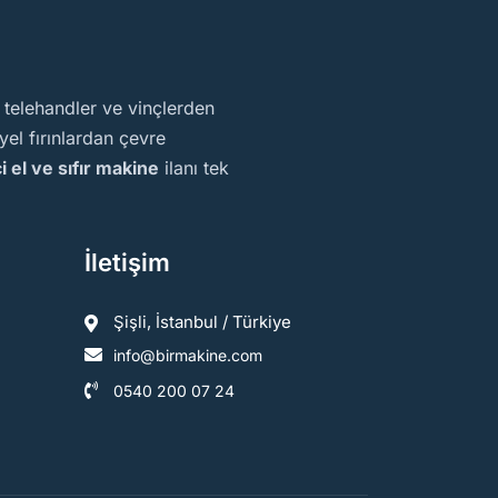
, telehandler ve vinçlerden
el fırınlardan çevre
ci el ve sıfır makine
ilanı tek
İletişim
Şişli, İstanbul / Türkiye
info@birmakine.com
0540 200 07 24