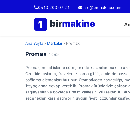
0540 200 07 24
info@birmakine.com
bir
makine
1
An
Ana Sayfa
›
Markalar
›
Promax
Promax
1 ürün
Promax, metal işleme süreçlerinde kullanılan makine akse
Özellikle taşlama, frezeleme, torna gibi işlemlerde hassasi
bağlama elemanları bulunur. Otomotivden havacılığa, meta
ihtiyaçlarına cevap verebilir. Promax ürünleriyle çalışanla
sağlayabilir ve böylece üretim kalitesini yükseltebilir. B
seçenekleri karşılaştırabilir, uygun fiyatlı çözümler keşfede