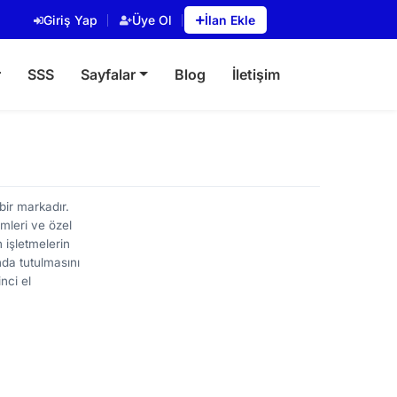
Giriş Yap
Üye Ol
İlan Ekle
r
SSS
Sayfalar
Blog
İletişim
bir markadır.
emleri ve özel
 işletmelerin
nda tutulmasını
nci el