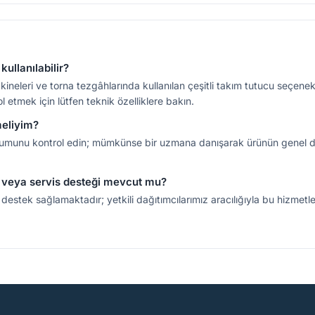
ullanılabilir?
ineleri ve torna tezgâhlarında kullanılan çeşitli takım tutucu seçene
 etmek için lütfen teknik özelliklere bakın.
meliyim?
n durumunu kontrol edin; mümkünse bir uzmana danışarak ürünün genel 
 veya servis desteği mevcut mu?
destek sağlamaktadır; yetkili dağıtımcılarımız aracılığıyla bu hizmetlere