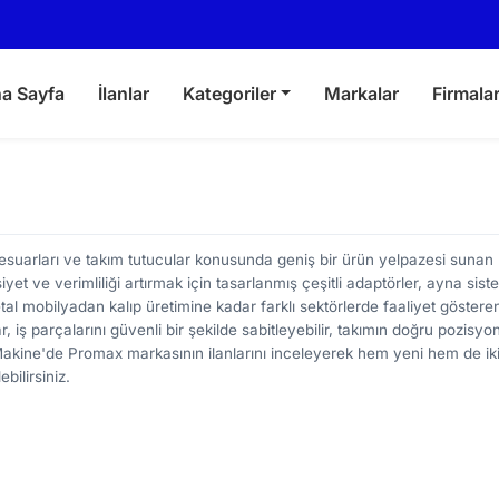
a Sayfa
İlanlar
Kategoriler
Markalar
Firmala
suarları ve takım tutucular konusunda geniş bir ürün yelpazesi sunan 
yet ve verimliliği artırmak için tasarlanmış çeşitli adaptörler, ayna sist
l mobilyadan kalıp üretimine kadar farklı sektörlerde faaliyet gösteren
r, iş parçalarını güvenli bir şekilde sabitleyebilir, takımın doğru pozisyo
irMakine'de Promax markasının ilanlarını inceleyerek hem yeni hem de iki
bilirsiniz.