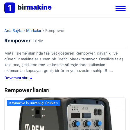
1
bir
makine
Ana Sayfa
›
Markalar
›
Rempower
Rempower
1 ürün
Metal işleme alanında faaliyet gösteren Rempower, dayanıklı ve
güvenilir makineler sunan bir üretici olarak tanınıyor. Özellikle talaş
kaldırma, şekillendirme ve kesme süreçlerinde kullanılan
ekipmanları kapsayan geniş bir ürün yelpazesine sahip. Bu
makinalar; otomotivden havacılığa, metal mobilyadan inşaat
Devamını oku ↓
sektörüne kadar farklı birçok alanda üretim verimliliğini artırmak için
tercih ediliyor. Metal işleme makineleri satın alanlar dayanıklılık,
Rempower İlanları
hassasiyet ve bakım kolaylığı gibi özelliklere dikkat etmeli.
Rempower'ın BirMakine üzerindeki ilanlarını inceleyerek,
Kaynak ve İş Güvenliği Ürünleri
ihtiyaçlarınıza uygun seçenekleri karşılaştırabilir ve metal işleme
operasyonlarınız için doğru ekipmanı bulabilirsiniz.