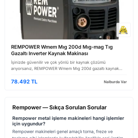
REMPOWER Wmem Mıg 200d Mıg-mag Tıg
Gazaltı Inverter Kaynak Makinası
İşinizde güvenilir ve çok yönlü bir kaynak çözümü
arıyorsanız, REMPOWER Wmem Mıg 200d gazaltı kaynak
makinesi sizin için ideal bir seçenek olabilir. Bu inverter
kaynak makinesi, hem profesyonel tamir atölyeleri hem de
78.492 TL
Nalburda Var
ho…
Rempower — Sıkça Sorulan Sorular
Rempower metal işleme makineleri hangi işlemler
için uygundur?
Rempower makineleri genel amaçlı torna, freze ve