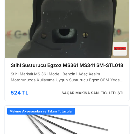
Stihl Susturucu Egzoz MS361 MS341 SM-STL018
Stihl Markalı MS 361 Modeli Benzinli Ağaç Kesim
Motorunuzda Kullanıma Uygun Susturucu Egzız OEM Yedek
Parça.
524 TL
SAÇAR MAKİNA SAN. TİC. LTD. ŞTİ
Makine Aksesuarları ve Takım Tutucular