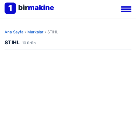
1
bir
makine
Ana Sayfa
›
Markalar
›
STIHL
STIHL
10 ürün