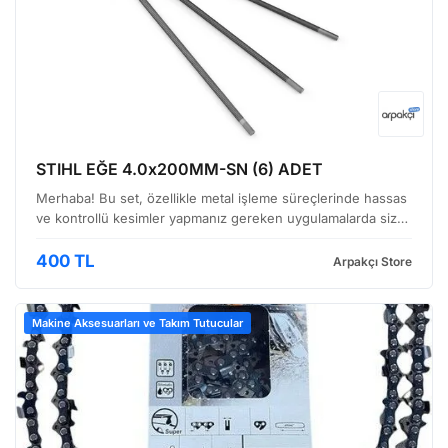
STIHL EĞE 4.0x200MM-SN (6) ADET
Merhaba! Bu set, özellikle metal işleme süreçlerinde hassas
ve kontrollü kesimler yapmanız gereken uygulamalarda size
yardımcı olacak. STIHL Eğe Setinin Genel Bakışı Bu set,
STIHL'in dayanıklılık ve performans konusundak…
400 TL
Arpakçı Store
Makine Aksesuarları ve Takım Tutucular