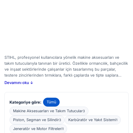
STIHL, profesyonel kullanıcılara yönelik makine aksesuarları ve
takım tutucularıyla tanınan bir üretici. Özellikle ormancılık, bahçecilik
ve inşaat sektörlerinde çalışanlar için tasarlanmış bu parçalar,
testere zincirlerinden tırmıklara, farklı çaplarda ve tipte saplara
uygun takımdan tutuculara kadar geniş bir yelpazede sunuluyor. Bu
Devamını oku ↓
aksesuarlar sayesinde, kullanılan makinenin performansı artırılabilir,
iş verimliliği desteklenebilir ve çeşitli görevlerde daha güvenli
çalışma sağlanabilir. BirMakine'de STIHL aksesuar ve takım tutucu
Kategoriye göre:
Tümü
ilanlarını inceleyerek, ihtiyaç duyduğunuz parçayı yeni veya ikinci el
olarak karşılaştırabilirsiniz. Kullanıcılar, uyumlu makinelerle çalışıp
Makine Aksesuarları ve Takım Tutucular
3
çalışmadığını kontrol ederek ve malzeme kalitesini değerlendirerek
Piston, Segman ve Silindir
Karbüratör ve Yakıt Sistemi
3
1
doğru seçimi yapmalı.
Jeneratör ve Motor Filtreleri
1