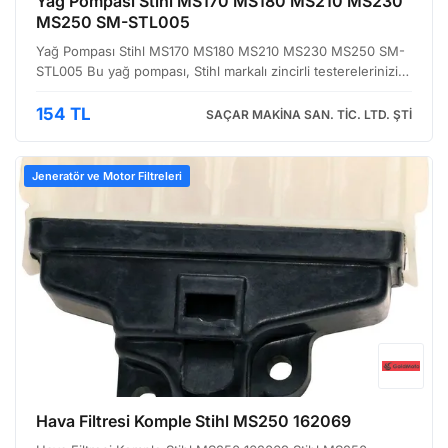
Yağ Pompası Stihl MS170 MS180 MS210 MS230
MS250 SM-STL005
Yağ Pompası Stihl MS170 MS180 MS210 MS230 MS250 SM-
STL005 Bu yağ pompası, Stihl markalı zincirli testerelerinizi
düzenli bakımında ve onarımında kullanabileceğiniz yedek
bir parçadır. Özellikle MS 170, MS 180, MS 210, MS…
154 TL
SAÇAR MAKİNA SAN. TİC. LTD. ŞTİ
Jeneratör ve Motor Filtreleri
Hava Filtresi Komple Stihl MS250 162069