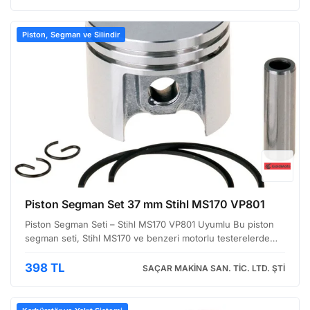
MS25…
Piston, Segman ve Silindir
Piston Segman Set 37 mm Stihl MS170 VP801
Piston Segman Seti – Stihl MS170 VP801 Uyumlu Bu piston
segman seti, Stihl MS170 ve benzeri motorlu testerelerde
performansın korunması ve artırılması için tasarlanmıştır.
Motorun içindeki silindir ile piston arasındaki …
398 TL
SAÇAR MAKİNA SAN. TİC. LTD. ŞTİ