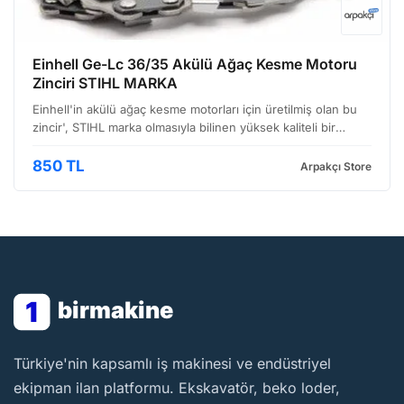
Einhell Ge-Lc 36/35 Akülü Ağaç Kesme Motoru
Zinciri STIHL MARKA
Einhell'in akülü ağaç kesme motorları için üretilmiş olan bu
zincir', STIHL marka olmasıyla bilinen yüksek kaliteli bir
üründür. Özellikle Ge-Lc 36/35 modeliyle uyumlu olacak
şekilde tasarlanmıştır. Ağaç işleme faaliyetl…
850 TL
Arpakçı Store
1
birmakine
BirMakine
Türkiye'nin kapsamlı iş makinesi ve endüstriyel
ekipman ilan platformu. Ekskavatör, beko loder,