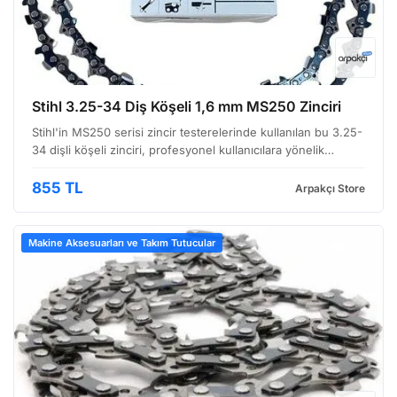
Stihl 3.25-34 Diş Köşeli 1,6 mm MS250 Zinciri
Stihl'in MS250 serisi zincir testerelerinde kullanılan bu 3.25-
34 dişli köşeli zinciri, profesyonel kullanıcılara yönelik
tasarlanmıştır. Ağır iş yükleri altında bile keskinliğini koruyan
ve uzun ömürlü performans sunan …
855 TL
Arpakçı Store
Makine Aksesuarları ve Takım Tutucular