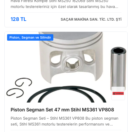
Hava Filtresi Komple Stihl MS250 162069 Stihl MS250
motorlu testereleriniz için özel olarak tasarlanmış bu hava
filtresi komple, motorunuzun verimli çalışması ve uzun
ömürlü olması için hayati bir parçadır. Motorunuzun i…
128 TL
SAÇAR MAKİNA SAN. TİC. LTD. ŞTİ
Piston, Segman ve Silindir
Piston Segman Set 47 mm Stihl MS361 VP808
Piston Segman Seti – Stihl MS361 VP808 Bu piston segman
seti, Stihl MS361 motorlu testerelerin performansını ve
ömrünü korumak amacıyla tasarlanmıştır. Motorun içindeki