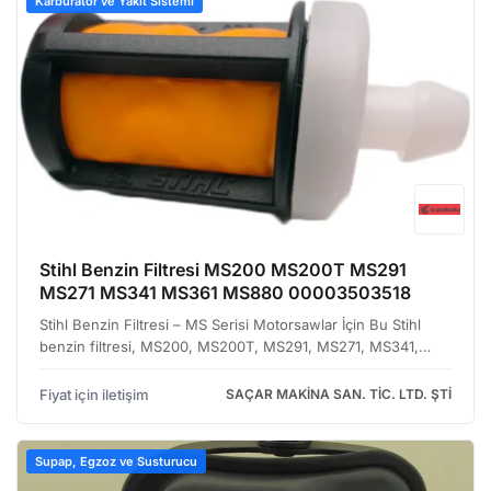
Karbüratör ve Yakıt Sistemi
Stihl Benzin Filtresi MS200 MS200T MS291
MS271 MS341 MS361 MS880 00003503518
Stihl Benzin Filtresi – MS Serisi Motorsawlar İçin Bu Stihl
benzin filtresi, MS200, MS200T, MS291, MS271, MS341,
MS361 ve MS880 gibi popüler Stihl motorsaw modellerinin
yakıt sistemini korumak üzere tasarlanmıştır. Motor…
Fiyat için iletişim
SAÇAR MAKİNA SAN. TİC. LTD. ŞTİ
Supap, Egzoz ve Susturucu