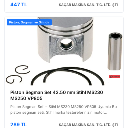
silindir ile piston arasındaki sürtünmeyi azaltarak…
447 TL
SAÇAR MAKİNA SAN. TİC. LTD. ŞTİ
Piston, Segman ve Silindir
Piston Segman Set 42.50 mm Stihl MS230
MS250 VP805
Piston Segman Seti – Stihl MS230 MS250 VP805 Uyumlu Bu
piston segman seti, Stihl marka testerelerinizin motor
performansını yeniden canlandırmak ve uzun ömürlü
olmasını sağlamak için tasarlanmıştır. Özellikle MS230,
289 TL
SAÇAR MAKİNA SAN. TİC. LTD. ŞTİ