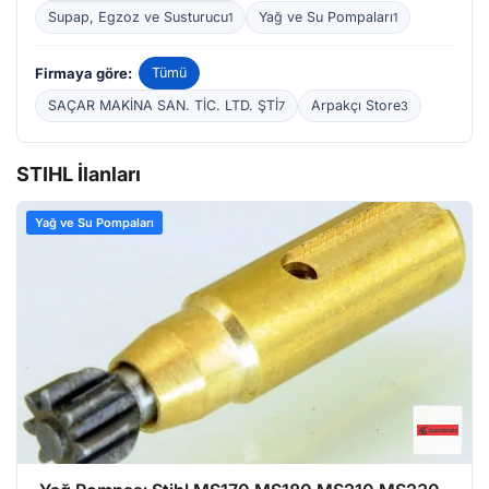
Supap, Egzoz ve Susturucu
Yağ ve Su Pompaları
1
1
Firmaya göre:
Tümü
SAÇAR MAKİNA SAN. TİC. LTD. ŞTİ
Arpakçı Store
7
3
STIHL İlanları
Yağ ve Su Pompaları