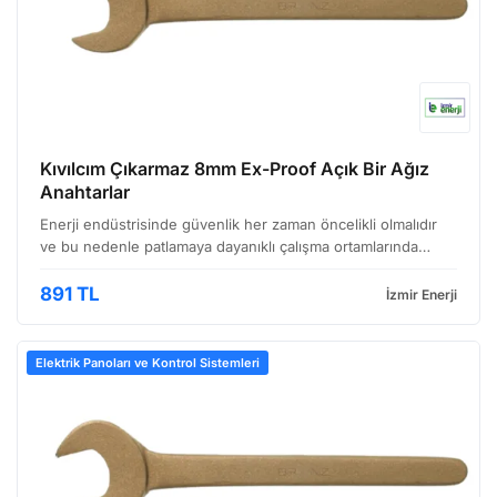
Kıvılcım Çıkarmaz 8mm Ex-Proof Açık Bir Ağız
Anahtarlar
Enerji endüstrisinde güvenlik her zaman öncelikli olmalıdır
ve bu nedenle patlamaya dayanıklı çalışma ortamlarında
kullanıma uygun ekipman seçimi büyük önem taşır. Sunulan
ürün, özellikle tehlikeli alanlarda güvenli çalı…
891 TL
İzmir Enerji
Elektrik Panoları ve Kontrol Sistemleri