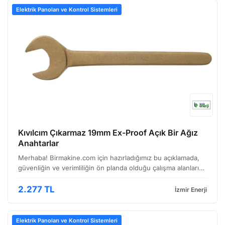
Elektrik Panoları ve Kontrol Sistemleri
Kıvılcım Çıkarmaz 19mm Ex-Proof Açık Bir Ağız
Anahtarlar
Merhaba! Birmakine.com için hazırladığımız bu açıklamada,
güvenliğin ve verimliliğin ön planda olduğu çalışma alanları
için tasarlanmış özel bir anahtar setini inceleyeceğiz: Kıvılcım
Çıkarmaz 19mm Ex-Proof Açık Bir Ağız…
2.277 TL
İzmir Enerji
Elektrik Panoları ve Kontrol Sistemleri