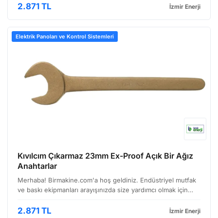
dayanıklı uygulamalarda kullanım iç…
2.871 TL
İzmir Enerji
Elektrik Panoları ve Kontrol Sistemleri
Kıvılcım Çıkarmaz 23mm Ex-Proof Açık Bir Ağız
Anahtarlar
Merhaba! Birmakine.com'a hoş geldiniz. Endüstriyel mutfak
ve baskı ekipmanları arayışınızda size yardımcı olmak için
buradayız. Bugün sizlere, özellikle patlayıcı ortam riskinin
olduğu yerlerde güvenliği ön planda tutan …
2.871 TL
İzmir Enerji