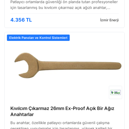
Patlayıcı ortamlarda güvenliği ön planda tutan profesyoneller
için tasarlanmış bu kıvılcım çıkarmaz açık ağızlı anahtar,
özellikle tehlikeli alanlarda (Ex-Zone) çalışırken güvenli bir
çalışma ortamı sağlamak amacıyla üre…
4.356 TL
İzmir Enerji
Elektrik Panoları ve Kontrol Sistemleri
Kıvılcım Çıkarmaz 26mm Ex-Proof Açık Bir Ağız
Anahtarlar
Bu anahtar, özellikle patlayıcı ortamlarda güvenli çalışma
gerektiren uygulamalar için tasarlanmış, yüksek kaliteli bir