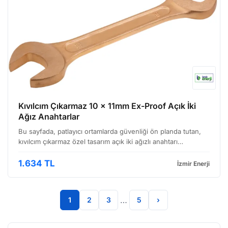
Kıvılcım Çıkarmaz 10 x 11mm Ex-Proof Açık İki
Ağız Anahtarlar
Bu sayfada, patlayıcı ortamlarda güvenliği ön planda tutan,
kıvılcım çıkarmaz özel tasarım açık iki ağızlı anahtarı
bulabilirsiniz. Endüstriyel mutfak ve baskı ekipmanları gibi
hassas alanlarda çalışan profesyoneller içi…
1.634 TL
İzmir Enerji
…
1
2
3
5
›