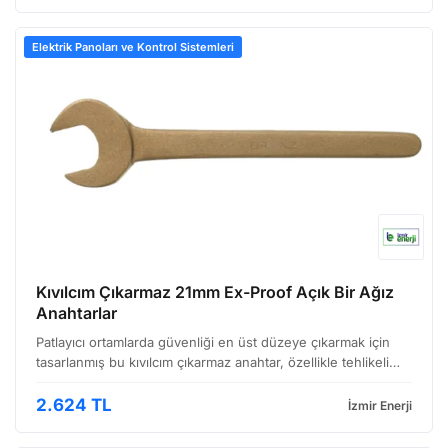
Elektrik Panoları ve Kontrol Sistemleri
Kıvılcım Çıkarmaz 21mm Ex-Proof Açık Bir Ağız
Anahtarlar
Patlayıcı ortamlarda güvenliği en üst düzeye çıkarmak için
tasarlanmış bu kıvılcım çıkarmaz anahtar, özellikle tehlikeli
alanlarda (Ex-Zone) çalışan profesyoneller için ideal bir
çözümdür. Anahtar, patlamaya dayanıklı ya…
2.624 TL
İzmir Enerji