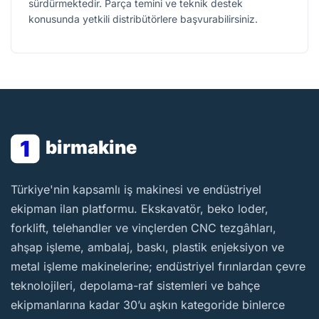
sürdürmektedir. Parça temini ve teknik destek
konusunda yetkili distribütörlere başvurabilirsiniz.
1
birmakine
BirMakine
Türkiye'nin kapsamlı iş makinesi ve endüstriyel
ekipman ilan platformu. Ekskavatör, beko loder,
forklift, telehandler ve vinçlerden CNC tezgâhları,
ahşap işleme, ambalaj, baskı, plastik enjeksiyon ve
metal işleme makinelerine; endüstriyel fırınlardan çevre
teknolojileri, depolama-raf sistemleri ve bahçe
ekipmanlarına kadar 30’u aşkın kategoride binlerce