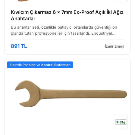
Kıvılcım Çıkarmaz 6 x 7mm Ex-Proof Açık İki Ağız
Anahtarlar
Bu anahtar seti, özellikle patlayıcı ortamlarda güvenliği ön
planda tutan profesyoneller için tasarlandı. Endüstriyel
tesislerde, petrokimya sahalarında ve madencilik
operasyonlarında sıkça kullanılan bu kıvılcım çıkarma…
891 TL
İzmir Enerji
Elektrik Panoları ve Kontrol Sistemleri