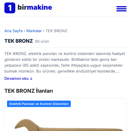
1
bir
makine
Ana Sayfa
›
Markalar
›
TEK BRONZ
TEK BRONZ
65 ürün
TEK BRONZ, elektrik panoları ve kontrol sistemleri alanında faaliyet
gösteren köklü bir üretici markasıdır. BirMakine'deki geniş ilan
yelpazesi (65 adet) sayesinde, farklı ihtiyaçlara uygun seçenekler
bulmak mümkün. Bu ürünler, genellikle endüstriyel tesislerde,
enerji üretim santrallerinde, bina otomasyon sistemlerinde ve çeşitli
Devamını oku ↓
üretim süreçlerinde kullanılıyor. Elektrik panoları, elektrik enerjisinin
güvenli ve verimli bir şekilde dağıtılması için temel elemanları
TEK BRONZ İlanları
içerirken, kontrol sistemleri ise proseslerin izlenmesi ve
yönetilmesi görevini üstlenir. Alıcılar, panel boyutları, akım taşıma
Elektrik Panoları ve Kontrol Sistemleri
kapasitesi, kullanılan güvenlik standartları ve kontrol sistemlerinin
uyumluluğu gibi faktörlere dikkat ederek ihtiyaçlarına en uygun
çözümü belirleyebilirler. BirMakine platformunda, hem yeni hem de
ikinci el TEK BRONZ ürünlerini karşılaştırarak bütçenize uygun bir
seçim yapabilirsiniz.