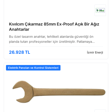
Kıvılcım Çıkarmaz 85mm Ex-Proof Açık Bir Ağız
Anahtarlar
Bu özel tasarım anahtar, tehlikeli alanlarda güvenliği ön
planda tutan profesyoneller için üretilmiştir. Patlamaya
dayanıklı (Ex-proof) yapısı sayesinde, yanıcı gaz veya buhar
bulunan ortamlarda kıvılcım oluşumunu engell…
26.928 TL
İzmir Enerji
Elektrik Panoları ve Kontrol Sistemleri