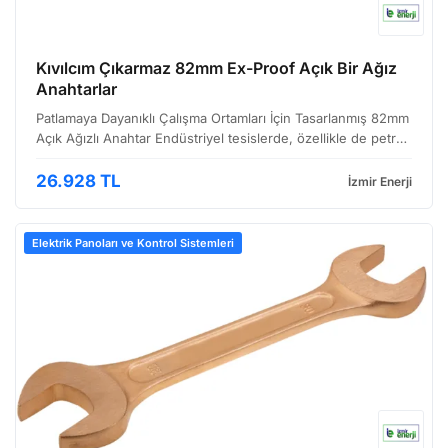
Kıvılcım Çıkarmaz 82mm Ex-Proof Açık Bir Ağız
Anahtarlar
Patlamaya Dayanıklı Çalışma Ortamları İçin Tasarlanmış 82mm
Açık Ağızlı Anahtar Endüstriyel tesislerde, özellikle de petrol
ve gaz, kimya, ilaç ve madencilik gibi patlayıcı gazların
bulunduğu ortamlarda güvenliğin önemi …
26.928 TL
İzmir Enerji
Elektrik Panoları ve Kontrol Sistemleri