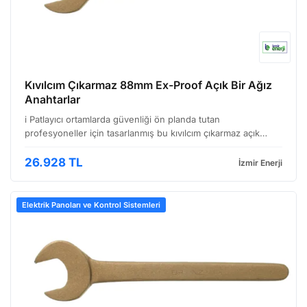
Kıvılcım Çıkarmaz 88mm Ex-Proof Açık Bir Ağız
Anahtarlar
i Patlayıcı ortamlarda güvenliği ön planda tutan
profesyoneller için tasarlanmış bu kıvılcım çıkarmaz açık
ağızlı anahtar, zorlu koşullarda dahi güvenilir performans
sunar. Özellikle Ex-Proof (patlamaya dayanıklı) sertif…
26.928 TL
İzmir Enerji
Elektrik Panoları ve Kontrol Sistemleri