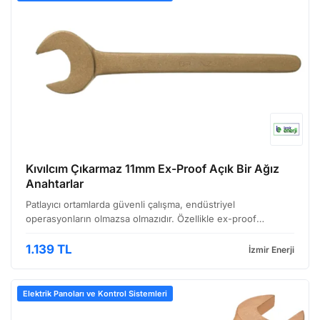
Kıvılcım Çıkarmaz 11mm Ex-Proof Açık Bir Ağız
Anahtarlar
Patlayıcı ortamlarda güvenli çalışma, endüstriyel
operasyonların olmazsa olmazıdır. Özellikle ex-proof
(patlamaya dayanıklı) ekipmanların bakımı ve onarımı
sırasında kullanılan el aletleri, bu güvenlik standardını ihlal …
1.139 TL
İzmir Enerji
Elektrik Panoları ve Kontrol Sistemleri