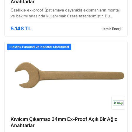
Anahtarlar
Özellikle ex-proof (patlamaya dayanıklı) ekipmanların montajı
ve bakımı sırasında kullanılmak üzere tasarlanmıştır. Bu
anahtar, standart anahtarlardan farklı olarak özel bir
alaşımdan üretilmiştir ve yüzey işleminden geç…
5.148 TL
İzmir Enerji
Elektrik Panoları ve Kontrol Sistemleri
Kıvılcım Çıkarmaz 34mm Ex-Proof Açık Bir Ağız
Anahtarlar