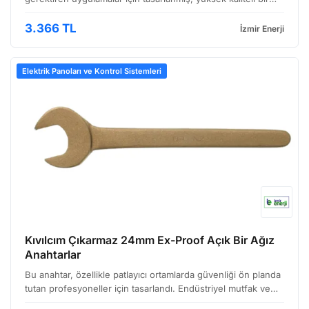
kıvılcım çıkarmaz çözümüdür. Endüstriyel tesislerde,
petrokimya tesislerinde, maden ocaklarında ve d…
3.366 TL
İzmir Enerji
Elektrik Panoları ve Kontrol Sistemleri
Kıvılcım Çıkarmaz 24mm Ex-Proof Açık Bir Ağız
Anahtarlar
Bu anahtar, özellikle patlayıcı ortamlarda güvenliği ön planda
tutan profesyoneller için tasarlandı. Endüstriyel mutfak ve
baskı ekipmanları gibi alanlarda sıkça karşılaşılan patlamaya