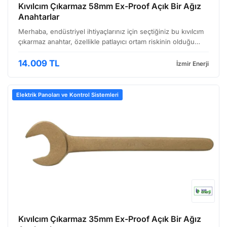
Kıvılcım Çıkarmaz 58mm Ex-Proof Açık Bir Ağız
Anahtarlar
Merhaba, endüstriyel ihtiyaçlarınız için seçtiğiniz bu kıvılcım
çıkarmaz anahtar, özellikle patlayıcı ortam riskinin olduğu
tesislerde güvenliği ön planda tutan profesyoneller için
tasarlanmıştır. Bu anahtar, ex-proof (p…
14.009 TL
İzmir Enerji
Elektrik Panoları ve Kontrol Sistemleri
Kıvılcım Çıkarmaz 35mm Ex-Proof Açık Bir Ağız