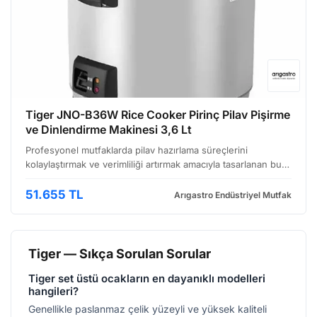
Tiger JNO-B36W Rice Cooker Pirinç Pilav Pişirme
ve Dinlendirme Makinesi 3,6 Lt
Profesyonel mutfaklarda pilav hazırlama süreçlerini
kolaylaştırmak ve verimliliği artırmak amacıyla tasarlanan bu
pirinç pişirme makinesi, özellikle restoranlar, oteller ve toplu
yemek hazırlama tesisleri için ideal bir …
51.655 TL
Arıgastro Endüstriyel Mutfak
Tiger — Sıkça Sorulan Sorular
Tiger set üstü ocakların en dayanıklı modelleri
hangileri?
Genellikle paslanmaz çelik yüzeyli ve yüksek kaliteli