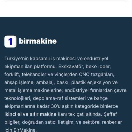
1
birmakine
BirMakine
Türkiye'nin kapsamlı iş makinesi ve endüstriyel
ekipman ilan platformu. Ekskavatör, beko loder,
forklift, telehandler ve vinçlerden CNC tezgâhları,
ahşap işleme, ambalaj, baskı, plastik enjeksiyon ve
metal işleme makinelerine; endüstriyel fırınlardan çevre
teknolojileri, depolama-raf sistemleri ve bahçe
ekipmanlarına kadar 30’u aşkın kategoride binlerce
ikinci el ve sıfır makine
ilanı tek çatı altında. Şeffaf
bilgiler, doğrudan satıcı iletişimi ve sektörel rehberler
için BirMakine.