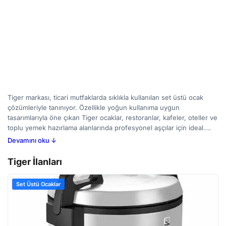
Tiger markası, ticari mutfaklarda sıklıkla kullanılan set üstü ocak
çözümleriyle tanınıyor. Özellikle yoğun kullanıma uygun
tasarımlarıyla öne çıkan Tiger ocaklar, restoranlar, kafeler, oteller ve
toplu yemek hazırlama alanlarında profesyonel aşçılar için ideal.
Dayanıklı malzemelerden üretilmiş olmaları, uzun ömürlü kullanım
Devamını oku ↓
imkanı sunuyor. Alıcıların dikkat etmesi gereken noktalar arasında
ocağın gaz tipi uyumu, brülör sayısı ve güç ayarları yer alıyor. Farklı
Tiger İlanları
ihtiyaçlara cevap verecek geniş bir ürün yelpazesiyle Tiger
markasının ilanlarına BirMakine'de göz atabilir, hem yeni hem de
Set Üstü Ocaklar
ikinci el seçenekleri karşılaştırarak bütçenize uygun çözümü
bulabilirsiniz.