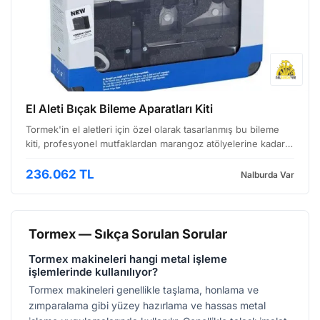
El Aleti Bıçak Bileme Aparatları Kiti
Tormek'in el aletleri için özel olarak tasarlanmış bu bileme
kiti, profesyonel mutfaklardan marangoz atölyelerine kadar
geniş bir kullanım yelpazesine sahip. Özellikle keskinliği
kritik olan el aletlerinin düzenli bakımı…
236.062 TL
Nalburda Var
Tormex — Sıkça Sorulan Sorular
Tormex makineleri hangi metal işleme
işlemlerinde kullanılıyor?
Tormex makineleri genellikle taşlama, honlama ve
zımparalama gibi yüzey hazırlama ve hassas metal