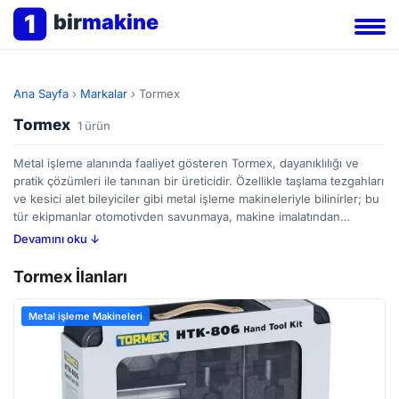
1
bir
makine
Ana Sayfa
›
Markalar
›
Tormex
Tormex
1 ürün
Metal işleme alanında faaliyet gösteren Tormex, dayanıklılığı ve
pratik çözümleri ile tanınan bir üreticidir. Özellikle taşlama tezgahları
ve kesici alet bileyiciler gibi metal işleme makineleriyle bilinirler; bu
tür ekipmanlar otomotivden savunmaya, makine imalatından
kalıpçılığa kadar geniş bir yelpazede kullanılan sektörlerde yer alır.
Devamını oku ↓
Tormex makineleri genellikle kullanıcı dostu tasarımlarıyla dikkat
çeker ve bakım kolaylığı sunar. Metal işleme tezgahı alımında
Tormex İlanları
dayanıklılık, hassasiyet ve uzun ömürlülük gibi faktörleri göz
önünde bulunduran profesyoneller için bir seçenek olabilir.
Metal işleme Makineleri
BirMakine platformunda Tormex ilanlarını inceleyerek farklı
modelleri karşılaştırabilir, ihtiyaçlarınızla örtüşen bir çözüm
bulabilirsiniz.