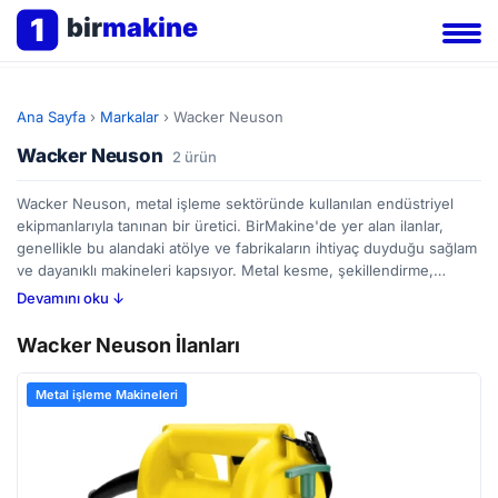
1
bir
makine
Ana Sayfa
›
Markalar
›
Wacker Neuson
Wacker Neuson
2 ürün
Wacker Neuson, metal işleme sektöründe kullanılan endüstriyel
ekipmanlarıyla tanınan bir üretici. BirMakine'de yer alan ilanlar,
genellikle bu alandaki atölye ve fabrikaların ihtiyaç duyduğu sağlam
ve dayanıklı makineleri kapsıyor. Metal kesme, şekillendirme,
taşlama ve zımparalama gibi işlemlerde kullanılan çeşitli ekipmanları
Devamını oku ↓
bulmak mümkün. Bu tür makineler seçerken, işlem görecek metalin
türü, istenen hassasiyet düzeyi ve operasyonel kolaylık gibi
Wacker Neuson İlanları
faktörlere dikkat etmek gerekiyor. BirMakine'de farklı satıcıların
ilanlarını inceleyerek, bütçenize ve iş gereksinimlerinize uygun
Metal işleme Makineleri
seçenekleri karşılaştırabilirsiniz.