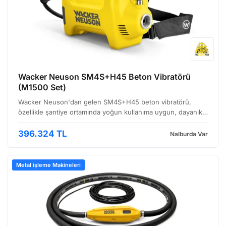
Wacker Neuson SM4S+H45 Beton Vibratörü
(M1500 Set)
Wacker Neuson'dan gelen SM4S+H45 beton vibratörü,
özellikle şantiye ortamında yoğun kullanıma uygun, dayanıklı
ve verimli bir çözüm sunuyor. M1500 set içeriğiyle birlikte
gelen bu vibratör, beton uygulamalarında hava boş…
396.324 TL
Nalburda Var
Metal işleme Makineleri