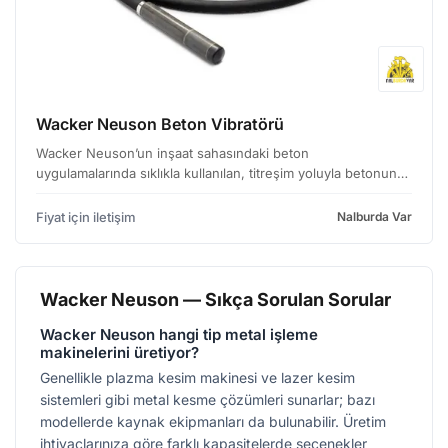
Wacker Neuson Beton Vibratörü
Wacker Neuson’un inşaat sahasındaki beton
uygulamalarında sıklıkla kullanılan, titreşim yoluyla betonun
içerisindeki hava kabarcıklarını gidermek ve daha yoğun,
dayanıklı bir yapı elde etmek için tasarlanmış vibratörleri…
Fiyat için iletişim
Nalburda Var
Wacker Neuson — Sıkça Sorulan Sorular
Wacker Neuson hangi tip metal işleme
makinelerini üretiyor?
Genellikle plazma kesim makinesi ve lazer kesim
sistemleri gibi metal kesme çözümleri sunarlar; bazı
modellerde kaynak ekipmanları da bulunabilir. Üretim
ihtiyaçlarınıza göre farklı kapasitelerde seçenekler