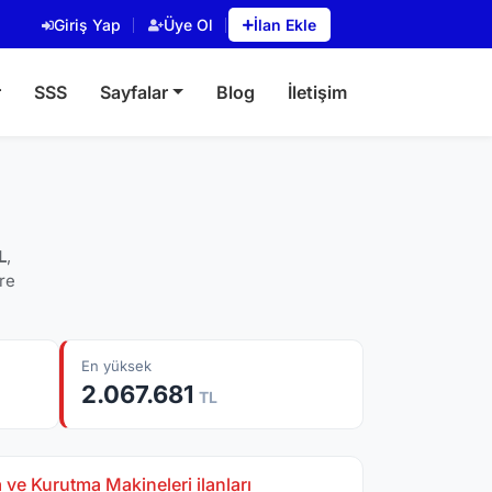
Giriş Yap
Üye Ol
İlan Ekle
r
SSS
Sayfalar
Blog
İletişim
L
,
öre
En yüksek
2.067.681
TL
ve Kurutma Makineleri ilanları