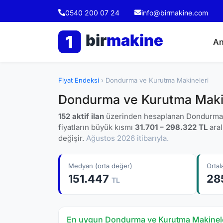
0540 200 07 24
info@birmakine.com
bir
makine
1
An
Fiyat Endeksi
› Dondurma ve Kurutma Makineleri
Dondurma ve Kurutma Makine
152 aktif ilan
üzerinden hesaplanan Dondurma v
fiyatların büyük kısmı
31.701 – 298.322 TL
aral
değişir.
Ağustos 2026 itibarıyla.
Medyan (orta değer)
Orta
151.447
28
TL
En uygun Dondurma ve Kurutma Makineleri