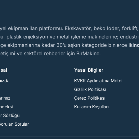
yel ekipman ilan platformu. Ekskavatör, beko loder, forklift
, plastik enjeksiyon ve metal işleme makinelerine; endüstriy
ahçe ekipmanlarına kadar 30’u aşkın kategoride binlerce
ikin
iletişimi ve sektörel rehberler için BirMakine.
sal
Yasal Bilgiler
mızda
KVKK Aydınlatma Metni
Gizlilik Politikası
arımız
Çerez Politikası
Endeksi
Kullanım Koşulları
er Sözlüğü
Sorulan Sorular