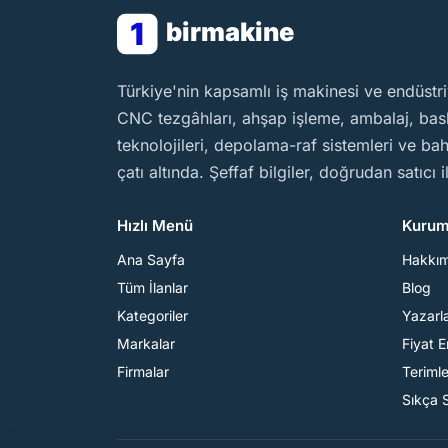
1
birmakine
BirMakine
Türkiye'nin kapsamlı iş makinesi ve endüstri
CNC tezgâhları, ahşap işleme, ambalaj, baskı
teknolojileri, depolama-raf sistemleri ve b
çatı altında. Şeffaf bilgiler, doğrudan satıcı 
Hızlı Menü
Kurum
Ana Sayfa
Hakkı
Tüm İlanlar
Blog
Kategoriler
Yazarl
Markalar
Fiyat 
Firmalar
Teriml
Sıkça 