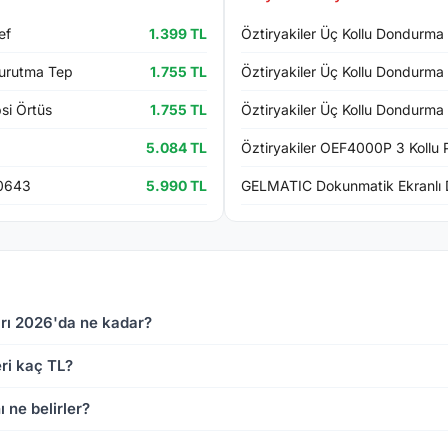
ef
1.399 TL
Öztiryakiler Üç Kollu Dondurma
urutma Tep
1.755 TL
Öztiryakiler Üç Kollu Dondurma
si Örtüs
1.755 TL
Öztiryakiler Üç Kollu Dondurm
5.084 TL
Öztiryakiler OEF4000P 3 Koll
 0643
5.990 TL
GELMATIC Dokunmatik Ekranlı 
rı 2026'da ne kadar?
ri kaç TL?
 ne belirler?