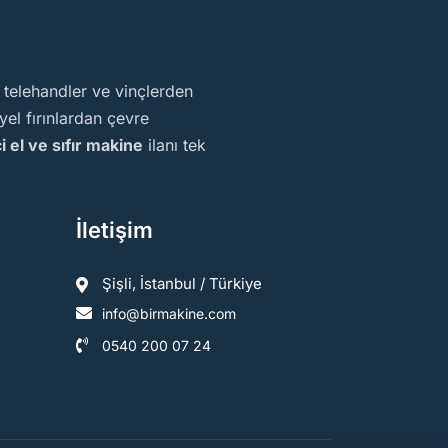
, telehandler ve vinçlerden
el fırınlardan çevre
ci el ve sıfır makine
ilanı tek
İletişim
Şişli, İstanbul / Türkiye
info@birmakine.com
0540 200 07 24