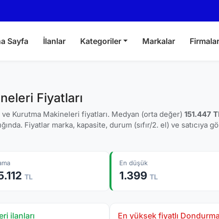
a Sayfa
İlanlar
Kategoriler
Markalar
Firmala
leri Fiyatları
e Kurutma Makineleri fiyatları. Medyan (orta değer)
151.447 T
ığında. Fiyatlar marka, kapasite, durum (sıfır/2. el) ve satıcıya g
lama
En düşük
5.112
1.399
TL
TL
 ilanları
En yüksek fiyatlı Dondurma 