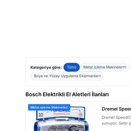
Kategoriye göre:
Tümü
Metal işleme Makineleri
11
Boya ve Yüzey Uygulama Ekipmanları
1
Bosch Elektrikli El Aletleri İlanları
Metal işleme Makineleri
Dremel Speed
Dremel SpeedClic
sunuyor. Setin p