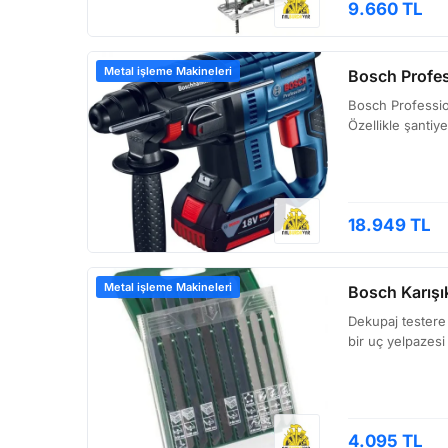
9.660 TL
Metal işleme Makineleri
Bosch Profess
Bosch Professiona
Özellikle şantiy
18.949 TL
Metal işleme Makineleri
Bosch Karışı
Dekupaj testere 
bir uç yelpazesi
4.095 TL