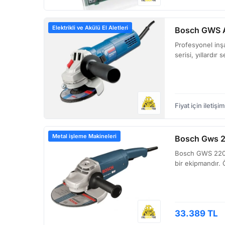
Elektrikli ve Akülü El Aletleri
Bosch GWS 
Profesyonel inşa
serisi, yıllardı
Fiyat için iletişim
Metal işleme Makineleri
Bosch Gws 2
Bosch GWS 2200-
bir ekipmandır. Ö
33.389 TL