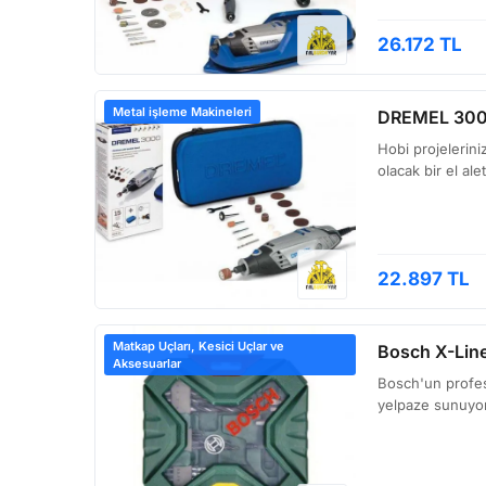
26.172 TL
Metal işleme Makineleri
DREMEL 3000 
Hobi projelerin
olacak bir el al
22.897 TL
Matkap Uçları, Kesici Uçlar ve
Bosch X-Line
Aksesuarlar
Bosch'un profesy
yelpaze sunuyor