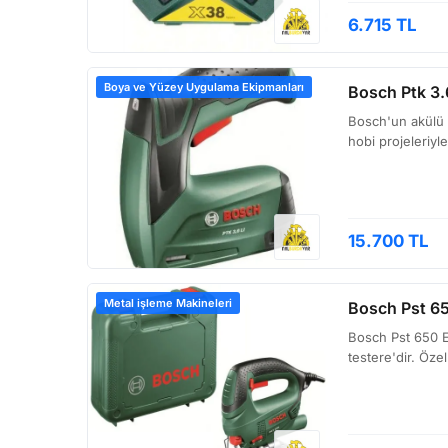
6.715 TL
Boya ve Yüzey Uygulama Ekipmanları
Bosch Ptk 3.
Bosch'un akülü zı
hobi projeleriyl
15.700 TL
Metal işleme Makineleri
Bosch Pst 6
Bosch Pst 650 Ea
testere'dir. Öze