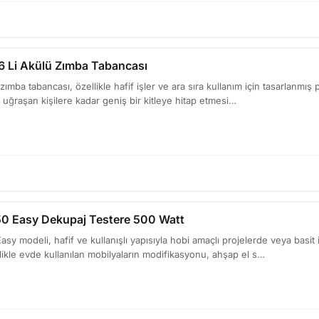
6 Li Akülü Zımba Tabancası
mba tabancası, özellikle hafif işler ve ara sıra kullanım için tasarlanmış p
e uğraşan kişilere kadar geniş bir kitleye hitap etmesi…
50 Easy Dekupaj Testere 500 Watt
sy modeli, hafif ve kullanışlı yapısıyla hobi amaçlı projelerde veya basit i
llikle evde kullanılan mobilyaların modifikasyonu, ahşap el s…