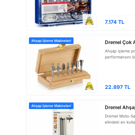
7.174 TL
Ahşap İşleme Makineleri
Dremel Çok A
Ahşap işleme pro
performansını öne
22.897 TL
Ahşap İşleme Makineleri
Dremel Ahşa
Dremel Moto-Saw 
elindeki en kull