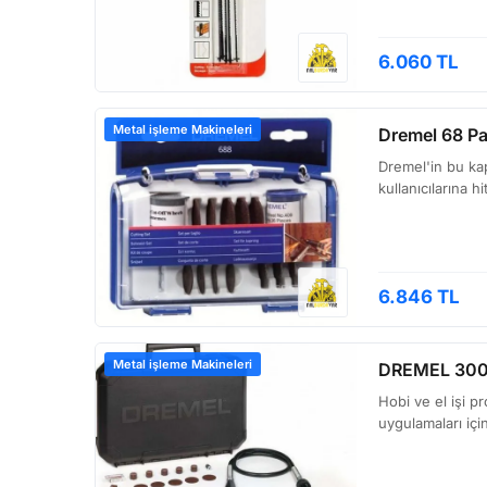
6.060 TL
Metal işleme Makineleri
Dremel 68 Pa
Dremel'in bu ka
kullanıcılarına 
6.846 TL
Metal işleme Makineleri
DREMEL 3000 
Hobi ve el işi p
uygulamaları içi