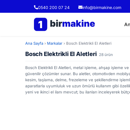
0540 200 07 24
info@birmakine.com
bir
makine
1
An
Ana Sayfa
›
Markalar
›
Bosch Elektrikli El Aletleri
Bosch Elektrikli El Aletleri
28 ürün
Bosch Elektrikli El Aletleri, metal işleme, ahşap işleme v
güvenilir çözümler sunar. Bu aletler, otomotivden mobilyac
kesim, taşlama, delme, frezeleme ve şekillendirme işlemler
aparatlarla uyumluluk ve uzun ömürlü kullanım gibi özellik
yeni ve ikinci el ilanı mevcut; bu ilanları inceleyerek büt