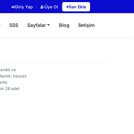
Giriş Yap
Üye Ol
İlan Ekle
r
SSS
Sayfalar
Blog
İletişim
anıklı ve
lanılır; hassas
rklı
nin 28 adet