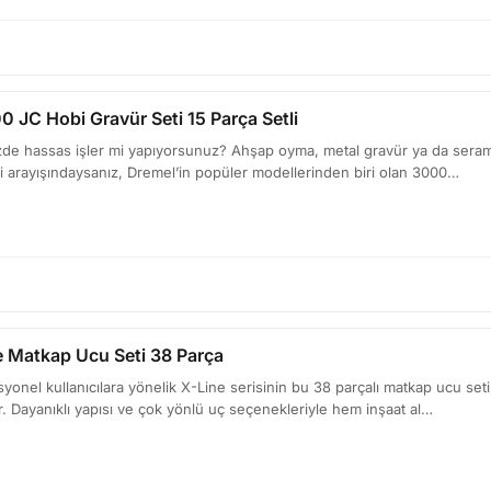
JC Hobi Gravür Seti 15 Parça Setli
izde hassas işler mi yapıyorsunuz? Ahşap oyma, metal gravür ya da serami
eti arayışındaysanız, Dremel’in popüler modellerinden biri olan 3000…
 Matkap Ucu Seti 38 Parça
onel kullanıcılara yönelik X-Line serisinin bu 38 parçalı matkap ucu seti,
. Dayanıklı yapısı ve çok yönlü uç seçenekleriyle hem inşaat al…