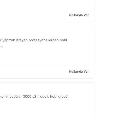
Nalburda Var
ler yapmak isteyen profesyonellerden hobi
 …
Nalburda Var
remel'in popüler 3000 JS modeli, hobi gravür