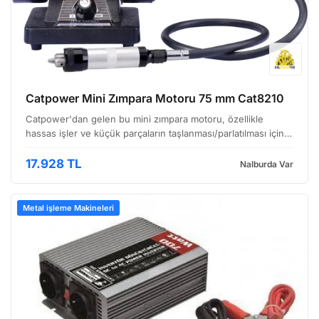
Catpower Mini Zımpara Motoru 75 mm Cat8210
Catpower'dan gelen bu mini zımpara motoru, özellikle
hassas işler ve küçük parçaların taşlanması/parlatılması için
tasarlanmış pratik bir çözüm sunuyor. Görüntüden de
anlaşılacağı üzere kompakt tasarımı sayesinde tezgah …
17.928 TL
Nalburda Var
Metal işleme Makineleri