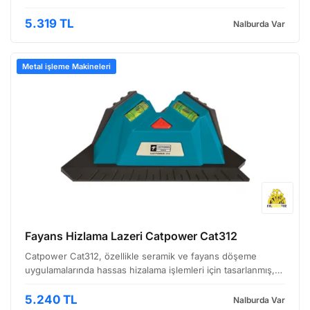
İnşaat, tesisat, marangozluk ve iç mimarlık gibi çeşitli
sektörlerde düz ve dikeyleri kontrol etmek iç…
5.319 TL
Nalburda Var
Metal işleme Makineleri
Fayans Hizlama Lazeri Catpower Cat312
Catpower Cat312, özellikle seramik ve fayans döşeme
uygulamalarında hassas hizalama işlemleri için tasarlanmış,
kompakt ve kullanımı kolay bir lazer hizalama cihazı'dır.
İnşaat, dekorasyon ve tadilat projelerinde çalışan…
5.240 TL
Nalburda Var