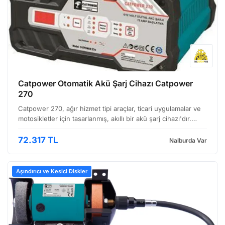
Catpower Otomatik Akü Şarj Cihazı Catpower
270
Catpower 270, ağır hizmet tipi araçlar, ticari uygulamalar ve
motosikletler için tasarlanmış, akıllı bir akü şarj cihazı'dır.
Geniş bir voltaj aralığını desteklemesi ve çeşitli şarj
modları'na sahip olması sayesinde, far…
72.317 TL
Nalburda Var
Aşındırıcı ve Kesici Diskler