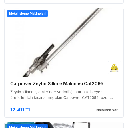
Metal işleme Makineleri
Catpower Zeytin Silkme Makinası Cat2095
Zeytin silkme işlemlerinde verimliliği artırmak isteyen
üreticiler için tasarlanmış olan Catpower CAT2095, uzun
ömürlü ve dayanıklı yapısıyla dikkat çekiyor. Bu makine,
özellikle büyük ölçekli zeytincilik faaliyetlerinde…
12.411 TL
Nalburda Var
Metal işleme Makineleri