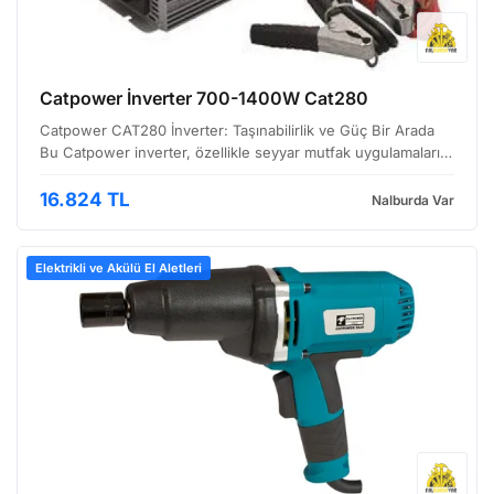
Catpower İnverter 700-1400W Cat280
Catpower CAT280 İnverter: Taşınabilirlik ve Güç Bir Arada
Bu Catpower inverter, özellikle seyyar mutfak uygulamaları
için tasarlanmış, aküden doğru akım (DC) enerjiyi alternatif
akıma (AC), yani evinizdeki prizlerdeki en…
16.824 TL
Nalburda Var
Elektrikli ve Akülü El Aletleri