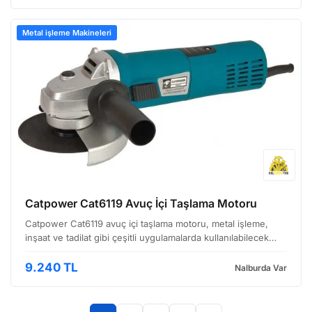
Metal işleme Makineleri
Catpower Cat6119 Avuç İçi Taşlama Motoru
Catpower Cat6119 avuç içi taşlama motoru, metal işleme,
inşaat ve tadilat gibi çeşitli uygulamalarda kullanılabilecek
sağlam bir elektrikli el aletidir. Ergonomik tasarımı ve yeterli
gücüyle profesyonel kullanıcılara hit…
9.240 TL
Nalburda Var