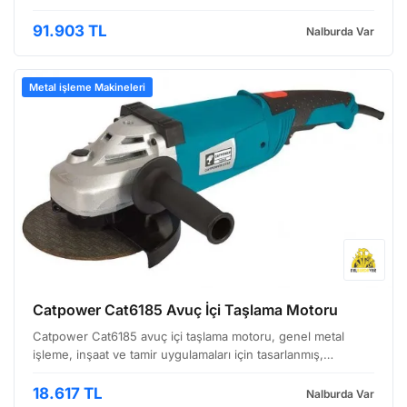
bir ekipmandır. Birmakine'nin endüstriyel mutfak ve baskı
ekipmanları pazaryerinde yer almasıyla, siz de…
91.903 TL
Nalburda Var
Metal işleme Makineleri
Catpower Cat6185 Avuç İçi Taşlama Motoru
Catpower Cat6185 avuç içi taşlama motoru, genel metal
işleme, inşaat ve tamir uygulamaları için tasarlanmış,
dayanıklı bir el aletidir. Görseldeki makine, sağlam yapısıyla
dikkat çekiyor; hem profesyonel kullanıcılara he…
18.617 TL
Nalburda Var