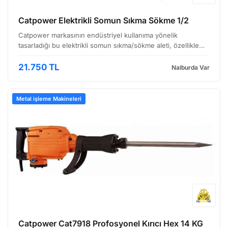
Catpower Elektrikli Somun Sıkma Sökme 1/2
Catpower markasının endüstriyel kullanıma yönelik
tasarladığı bu elektrikli somun sıkma/sökme aleti, özellikle
otomotiv tamirhaneleri, inşaat sahaları ve ağır vasıta bakım
atölyeleri gibi ortamlarda büyük kolaylık sağlay…
21.750 TL
Nalburda Var
Metal işleme Makineleri
Catpower Cat7918 Profosyonel Kırıcı Hex 14 KG