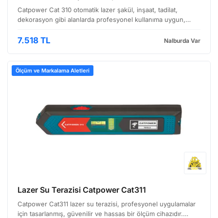
Catpower Cat 310 otomatik lazer şakül, inşaat, tadilat,
dekorasyon gibi alanlarda profesyonel kullanıma uygun,
yüksek hassasiyetli bir ölçüm cihazıdır. Özellikle döşeme, alçı
sıva, tavan kaplama gibi işlerde dikey ve yat…
7.518 TL
Nalburda Var
Ölçüm ve Markalama Aletleri
Lazer Su Terazisi Catpower Cat311
Catpower Cat311 lazer su terazisi, profesyonel uygulamalar
için tasarlanmış, güvenilir ve hassas bir ölçüm cihazıdır.