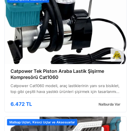
Catpower Tek Piston Araba Lastik Şişirme
Kompresörü Cat1060
Catpower Cat1060 modeli, araç lastiklerinin yanı sıra bisiklet,
top gibi çeşitli hava yastıklı ürünleri şişirmek için tasarlanmış
taşınabilir bir kompresör'dür. Özellikle yolculuklarda veya acil
durumlarda kullanıcılara …
6.472 TL
Nalburda Var
Matkap Uçları, Kesici Uçlar ve Aksesuarlar