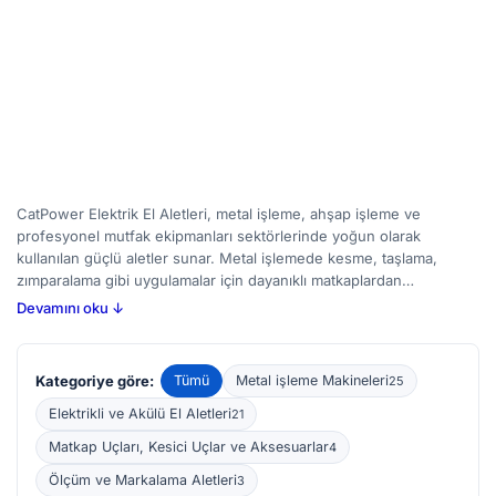
CatPower Elektrik El Aletleri, metal işleme, ahşap işleme ve
profesyonel mutfak ekipmanları sektörlerinde yoğun olarak
kullanılan güçlü aletler sunar. Metal işlemede kesme, taşlama,
zımparalama gibi uygulamalar için dayanıklı matkaplardan
testerelere; ahşap işlemeciliğinde ise frezeleme, planya çekme ve
Devamını oku ↓
delme işlemlerinde kullanılabilen çeşitli el aletlerine sahipsiniz
demektir. Profesyonel mutfaklarda mikser ve blenderlar, hamur
yoğurmadan sos hazırlamaya kadar geniş bir yelpazede görev alır;
Kategoriye göre:
Tümü
Metal işleme Makineleri
25
bu makinelerde motor gücü ve hız ayarları dikkat edilmesi gereken
noktalardır. BirMakine’de CatPower Elektrik El Aletleri için 60
Elektrikli ve Akülü El Aletleri
21
civarında yeni ve ikinci el ilanını inceleyerek, ihtiyaçlarınıza uygun
Matkap Uçları, Kesici Uçlar ve Aksesuarlar
4
ekipmanı karşılaştırabilir ve bütçenize en uygun seçeneği
bulabilirsiniz.
Ölçüm ve Markalama Aletleri
3