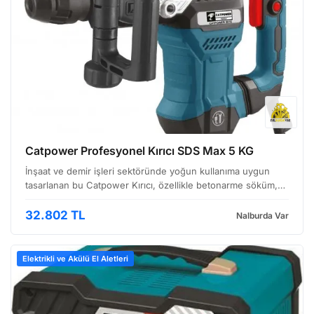
Catpower Profesyonel Kırıcı SDS Max 5 KG
İnşaat ve demir işleri sektöründe yoğun kullanıma uygun
tasarlanan bu Catpower Kırıcı, özellikle betonarme söküm,
kanal açma ve benzeri ağır görevlerde yüksek performans
sunmak için geliştirilmiştir. Ergonomik tasarımı v…
32.802 TL
Nalburda Var
Elektrikli ve Akülü El Aletleri