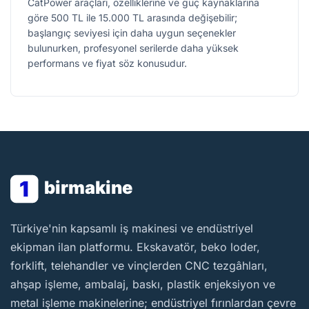
CatPower araçları, özelliklerine ve güç kaynaklarına
göre 500 TL ile 15.000 TL arasında değişebilir;
başlangıç seviyesi için daha uygun seçenekler
bulunurken, profesyonel serilerde daha yüksek
performans ve fiyat söz konusudur.
1
birmakine
BirMakine
Türkiye'nin kapsamlı iş makinesi ve endüstriyel
ekipman ilan platformu. Ekskavatör, beko loder,
forklift, telehandler ve vinçlerden CNC tezgâhları,
ahşap işleme, ambalaj, baskı, plastik enjeksiyon ve
metal işleme makinelerine; endüstriyel fırınlardan çevre