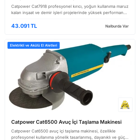
Catpower Cat7918 profesyonel kırıcı, yoğun kullanıma maruz
kalan inşaat ve demir işleri projelerinde yüksek performans
gerektiren uygulamalar için tasarlanmış bir ekipmandır. Ağır
hizmet tipi yapısıyla dikkat çeken bu ür…
43.091 TL
Nalburda Var
Elektrikli ve Akülü El Aletleri
Catpower Cat6500 Avuç İçi Taşlama Makinesi
Catpower Cat6500 avuç içi taşlama makinesi, özellikle
profesyonel kullanıma yönelik tasarlanmış, dayanıklı ve güçlü