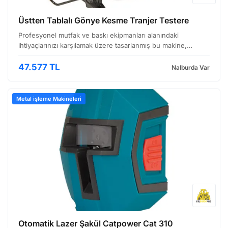
Üstten Tablalı Gönye Kesme Tranjer Testere
Profesyonel mutfak ve baskı ekipmanları alanındaki
ihtiyaçlarınızı karşılamak üzere tasarlanmış bu makine,
hassasiyet ve verimliliği bir araya getiriyor. Yüksek
Hassasiyetli Gönye Kesimler İçin Tasarlandı Üstten tablalı …
47.577 TL
Nalburda Var
Metal işleme Makineleri
Otomatik Lazer Şakül Catpower Cat 310