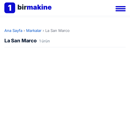
1
bir
makine
Ana Sayfa
›
Markalar
›
La San Marco
La San Marco
1 ürün