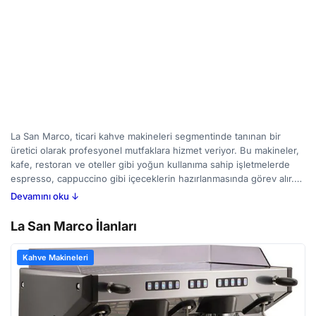
La San Marco, ticari kahve makineleri segmentinde tanınan bir
üretici olarak profesyonel mutfaklara hizmet veriyor. Bu makineler,
kafe, restoran ve oteller gibi yoğun kullanıma sahip işletmelerde
espresso, cappuccino gibi içeceklerin hazırlanmasında görev alır.
Kahve demleme sıcaklığının hassas kontrolü ve güvenilir
Devamını oku ↓
performansı öncelikli olan kullanıcılar için La San Marco makineleri
uygun bir seçenek olabilir. BirMakine'deki ilanları inceleyerek, farklı
La San Marco İlanları
ihtiyaçlara ve bütçelere cevap veren çeşitli modelleri karşılaştırabilir,
makinenin kapasitesi, su tankı boyutu ve enerji tüketimi gibi
Kahve Makineleri
özelliklerine dikkat ederek iş akışınıza en uygun çözümü
bulabilirsiniz.