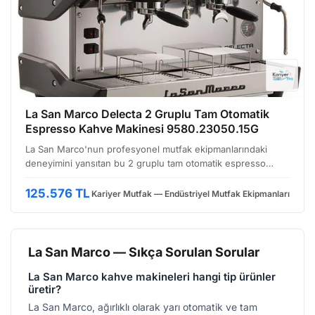
La San Marco Delecta 2 Gruplu Tam Otomatik
Espresso Kahve Makinesi 9580.23050.15G
La San Marco'nun profesyonel mutfak ekipmanlarındaki
deneyimini yansıtan bu 2 gruplu tam otomatik espresso
makinesi, yoğun kullanım koşullarına uygun, dayanıklı ve
verimli bir çözüm sunuyor. Özellikle kafe, restoran ve o…
125.576 TL
Kariyer Mutfak — Endüstriyel Mutfak Ekipmanları
La San Marco — Sıkça Sorulan Sorular
La San Marco kahve makineleri hangi tip ürünler
üretir?
La San Marco, ağırlıklı olarak yarı otomatik ve tam