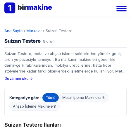
1
bir
makine
Ana Sayfa
›
Markalar
›
Suizan Testere
Suizan Testere
9 ürün
Suizan Testere, metal ve ahşap işleme sektörlerine yönelik geniş
ürün yelpazesiyle tanınıyor. Bu markanın makineleri genellikle
demir-çelik fabrikalarından, mobilya üreticilerine, hatta hobi
atölyelerine kadar farklı ölçeklerdeki işletmelerde kullanılıyor. Metal
kesim testerelerinden, ahşap işleme tezgahlarına kadar çeşitli
Devamını oku ↓
modeller bulunuyor. BirMakine’deki ilanları incelerken, özellikle
bıçak kalitesi, motor gücü ve hassasiyet gibi teknik detaylara dikkat
etmek, ihtiyaç duyulan uygulama için doğru seçimi yapmanıza
Kategoriye göre:
Tümü
Metal işleme Makineleri
8
yardımcı olacaktır. Suizan testere ürünleri, dayanıklılıklarıyla biliniyor
ve farklı kesim gereksinimlerini karşılamak üzere tasarlanmış
Ahşap İşleme Makineleri
1
çözümler sunuyor; yeni ve ikinci el ilanları BirMakine platformunda
kolayca karşılaştırabilirsiniz.
Suizan Testere İlanları