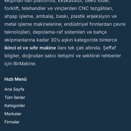
ekipman ilan platformu. Ekskavatör, beko loder,
forklift, telehandler ve vinçlerden CNC tezgâhları,
ahşap işleme, ambalaj, baskı, plastik enjeksiyon ve
metal işleme makinelerine; endüstriyel fırınlardan çevre
teknolojileri, depolama-raf sistemleri ve bahçe
ekipmanlarına kadar 30’u aşkın kategoride binlerce
ikinci el ve sıfır makine
ilanı tek çatı altında. Şeffaf
bilgiler, doğrudan satıcı iletişimi ve sektörel rehberler
için BirMakine.
Hızlı Menü
Ana Sayfa
Tüm İlanlar
Kategoriler
Markalar
Firmalar