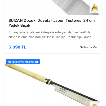
SUIZAN Dozuki Dovetail Japon Testeresi 24 cm
Yedek Bıçak
Bu sayfada, el aletleri kategorisinde yer alan ve özellikle
ahşap işleme alanında sıklıkla kullanılan Dozuki tipi Japon
testeresi için özel olarak üretilmiş yedek bıçağı bulabilirsiniz.
SUIZAN markasının kalitesini taşıy…
5.098 TL
Nalburda Var
Metal işleme Makineleri