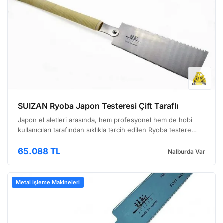
SUIZAN Ryoba Japon Testeresi Çift Taraflı
Japon el aletleri arasında, hem profesyonel hem de hobi
kullanıcıları tarafından sıklıkla tercih edilen Ryoba testere
modelleri, çok yönlülükleri ve keskinlikleriyle dikkat çekiyor.
Özellikle SUIZAN markasının bu alandak…
65.088 TL
Nalburda Var
Metal işleme Makineleri