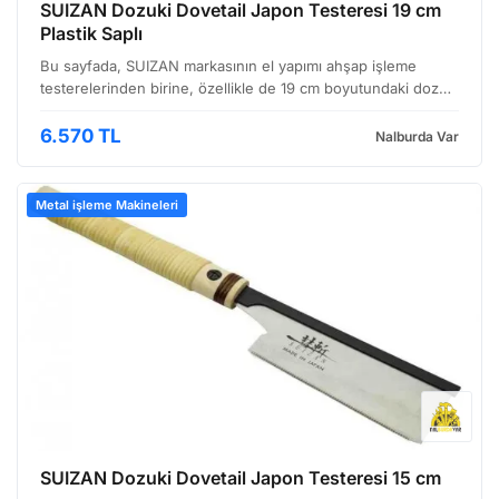
SUIZAN Dozuki Dovetail Japon Testeresi 19 cm
Plastik Saplı
Bu sayfada, SUIZAN markasının el yapımı ahşap işleme
testerelerinden birine, özellikle de 19 cm boyutundaki dozuki
modeline göz atıyoruz. Japon ahşap işleme tekniklerinde
sıklıkla kullanılan bu testere, hassas ve detaylı…
6.570 TL
Nalburda Var
Metal işleme Makineleri
SUIZAN Dozuki Dovetail Japon Testeresi 15 cm