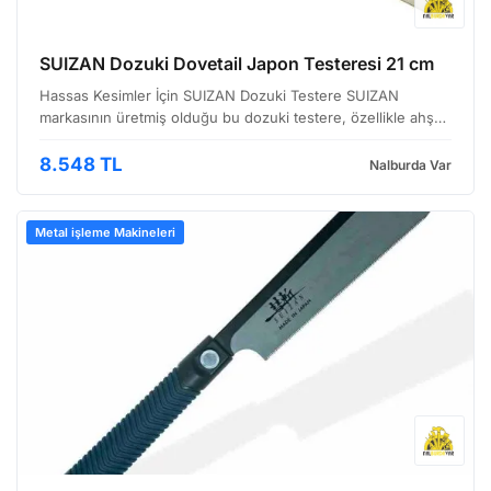
SUIZAN Dozuki Dovetail Japon Testeresi 21 cm
Hassas Kesimler İçin SUIZAN Dozuki Testere SUIZAN
markasının üretmiş olduğu bu dozuki testere, özellikle ahşap
işleme, dovetail eklemleri ve ince detay gerektiren
projelerde kullanmak için tasarlanmıştır. 21 cm ağız uzun…
8.548 TL
Nalburda Var
Metal işleme Makineleri