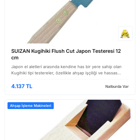
SUIZAN Kugihiki Flush Cut Japon Testeresi 12
cm
Japon el aletleri arasında kendine has bir yere sahip olan
Kugihiki tipi testereler, özellikle ahşap işçiliği ve hassas
kesim gerektiren uygulamalarda sıklıkla tercih edilir. SUIZAN
markasının bu 12 cm'lik modeli, hem pr…
4.137 TL
Nalburda Var
Ahşap İşleme Makineleri