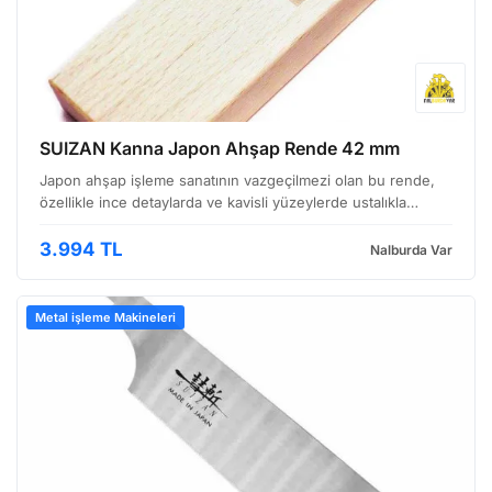
SUIZAN Kanna Japon Ahşap Rende 42 mm
Japon ahşap işleme sanatının vazgeçilmezi olan bu rende,
özellikle ince detaylarda ve kavisli yüzeylerde ustalıkla
çalışmak isteyen zanaatkarlar için tasarlanmıştır. SUIZAN
markasının kalitesini taşıyan bu kanna, gelenek…
3.994 TL
Nalburda Var
Metal işleme Makineleri