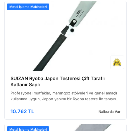
Metal işleme Makineleri
SUIZAN Ryoba Japon Testeresi Çift Taraflı
Katlanır Saplı
Profesyonel mutfaklar, marangoz atölyeleri ve genel amaçlı
kullanıma uygun, Japon yapımı bir Ryoba testere ile tanışın.
Bu çift taraflı, katlanır saplı testere, hem dikey hem de yatay
kesim ihtiyaçlarınızı karşılayacak ş…
10.762 TL
Nalburda Var
Metal işleme Makineleri