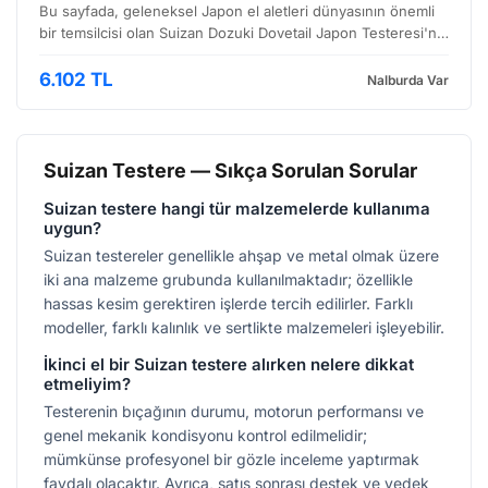
Bu sayfada, geleneksel Japon el aletleri dünyasının önemli
bir temsilcisi olan Suizan Dozuki Dovetail Japon Testeresi'ni
inceleyeceğiz. Özellikle ahşap işleme, ince detay gerektiren
projeler ve hassas kesimler için tasar…
6.102 TL
Nalburda Var
Suizan Testere — Sıkça Sorulan Sorular
Suizan testere hangi tür malzemelerde kullanıma
uygun?
Suizan testereler genellikle ahşap ve metal olmak üzere
iki ana malzeme grubunda kullanılmaktadır; özellikle
hassas kesim gerektiren işlerde tercih edilirler. Farklı
modeller, farklı kalınlık ve sertlikte malzemeleri işleyebilir.
İkinci el bir Suizan testere alırken nelere dikkat
etmeliyim?
Testerenin bıçağının durumu, motorun performansı ve
genel mekanik kondisyonu kontrol edilmelidir;
mümkünse profesyonel bir gözle inceleme yaptırmak
faydalı olacaktır. Ayrıca, satış sonrası destek ve yedek