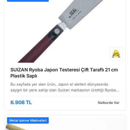
SUIZAN Ryoba Japon Testeresi Çift Taraflı 21 cm
Plastik Saplı
Bu sayfada yer alan ürün, Japon el aletleri dünyasında
saygın bir yere sahip olan Suizan markasının ürettiği Ryoba
testeresidir. Özellikle hassasiyet ve dayanıklılığın ön planda
tutulduğu işlerde, ahşap işleme hobisi ola…
6.908 TL
Nalburda Var
Metal işleme Makineleri