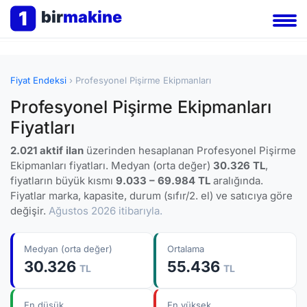
1
bir
makine
Fiyat Endeksi
› Profesyonel Pişirme Ekipmanları
Profesyonel Pişirme Ekipmanları
Fiyatları
2.021 aktif ilan
üzerinden hesaplanan Profesyonel Pişirme
Ekipmanları fiyatları. Medyan (orta değer)
30.326 TL
,
fiyatların büyük kısmı
9.033 – 69.984 TL
aralığında.
Fiyatlar marka, kapasite, durum (sıfır/2. el) ve satıcıya göre
değişir.
Ağustos 2026 itibarıyla.
Medyan (orta değer)
Ortalama
30.326
55.436
TL
TL
En düşük
En yüksek