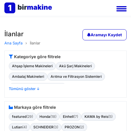
1
bir
makine
İlanlar
Aramayı Kaydet
Ana Sayfa
›
İlanlar
Kategoriye göre filtrele
Ahşap İşleme Makineleri
Akü Şarj Makineleri
Ambalaj Makineleri
Arıtma ve Filtrasyon Sistemleri
Atık Yönetimi ve Geri Dönüşüm
Tümünü göster ↓
Bahçe Makinaları ve Ekipmanları
Basınçlı Hava Teknolojisi
Markaya göre filtrele
Baskı Matbaa Makinaları ve Ekipmanları
featured
(29)
Honda
(18)
Einhell
(7)
KAMA by Reis
(5)
Boru Temizleme Makineleri
Lutian
(4)
SCHNEIDER
(3)
PROZON
(2)
Cam ve Seramik İşleme Makineleri