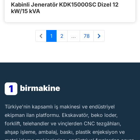
Kabinli Jeneratör KDK15000SC Dizel 12
kW/15 kVA
1
2
...
78
1
birmakine
BirMakine
Türkiye'nin kapsamlı iş makinesi ve endüstriyel
ekipman ilan platformu. Ekskavatör, beko loder,
forklift, telehandler ve vinçlerden CNC tezgâhları,
ahşap işleme, ambalaj, baskı, plastik enjeksiyon ve