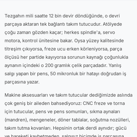
Tezgahın mili saatte 12 bin devir döndüğünde, o devri
parçaya aktaran tek bağlantı takım tutucudur. Atölyede
çoğu zaman gözden kaçar; herkes spindle'a, servo
motora, kontrol ünitesine bakar. Oysa yüzey kalitesinde
titreşim çıkıyorsa, freze ucu erken körleniyorsa, parça
ölçüsü her partide kayıyorsa sorunun kaynağı çoğunlukla
aynanın içindeki o 200 gramlık çelik parçadadır. Yanlış
salgı yapan bir pens, 50 mikronluk bir hatayı doğrudan iş
parçasına yazar.
Makine aksesuarları ve takım tutucular dediğimizde aslında
çok geniş bir aileden bahsediyoruz: CNC freze ve torna
için tutucular, pens ve pens somunları, sıkma aynaları
(mandren), mengeneler, döner tablalar, soğutma nozülleri,
takım tutma kovanları. Hepsinin ortak derdi aynıdır; gücü
ve hareketi kaybetmeden, salgısız biçimde iş parçasına