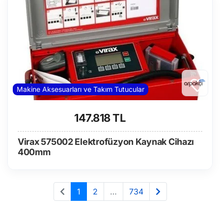
Makine Aksesuarları ve Takım Tutucular
147.818 TL
Virax 575002 Elektrofüzyon Kaynak Cihazı
400mm
1
2
…
734