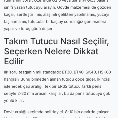
rulmanını yorar. Üzerinde G2.5 veya daha iyi G6.3 balans
sınıfı yazan tutucuyu arayın. Gövde malzemesi de gözden
kaçar; sertleştirilmiş alaşımlı çelikten yapılmamış, yüzeyi
taşlanmamış tutucular birkaç ay sonra ağız genleşmesi
yapar ve tutuş gücü düşer.
Takım Tutucu Nasıl Seçilir,
Seçerken Nelere Dikkat
Edilir
İlk soru tezgahın mil standardı: BT30, BT40, SK40, HSK63
hangisi? Bunu bilmeden alınan tutucu çöpe gider. İkincisi,
işlenecek çap aralığı; tek bir ER32 tutucu farklı pens
setiyle 2-20 mm arasını karşılar, bu da pens tutucuyu çok
yönlü kılar.
Devir aralığı seçimde belirleyici. 8-10 bin devirde çalışan