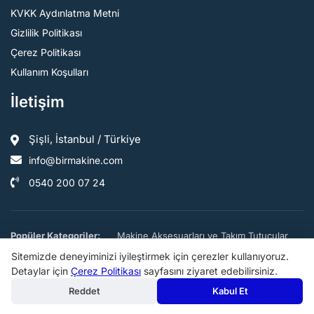
KVKK Aydınlatma Metni
Gizlilik Politikası
Çerez Politikası
Kullanım Koşulları
İletişim
Şişli, İstanbul / Türkiye
info@birmakine.com
0540 200 07 24
Popüler Kategoriler:
Makine Aksesuarları ve Takım Tutucular
Sitemizde deneyiminizi iyileştirmek için çerezler kullanıyoruz.
Endüstriyel Mutfak Malzemeleri ve Servis Ekipmanları
Detaylar için
Çerez Politikası
sayfasını ziyaret edebilirsiniz.
Metal işleme Makineleri
Kahve Makineleri
Fırınlar
Reddet
Kabul Et
Bahçe Makinaları ve Ekipmanları