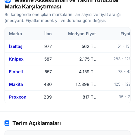
Makine Aksesuarları ve Takım Tutucular
Marka Karşılaştırması
Bu kategoride öne çıkan markaların ilan sayısı ve fiyat aralığı
(medyan). Fiyatlar model, yıl ve duruma göre değişir.
Marka
İlan
Medyan Fiyat
Fiyat A
İzeltaş
977
562 TL
51 - 137.
Knipex
587
2.175 TL
283 - 126.
Einhell
557
4.159 TL
78 - 43.
Makita
480
12.898 TL
125 - 129.
Proxxon
289
817 TL
95 - 72.
Terim Açıklamaları