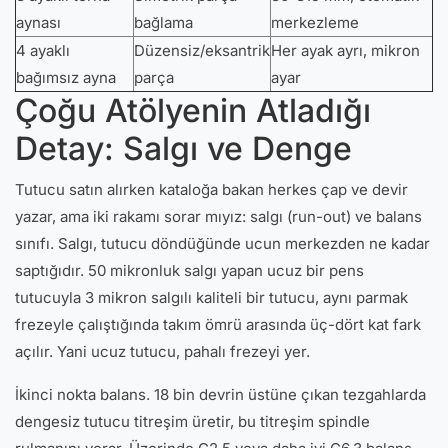
aynası
bağlama
merkezleme
4 ayaklı
Düzensiz/eksantrik
Her ayak ayrı, mikron
bağımsız ayna
parça
ayar
Çoğu Atölyenin Atladığı
Detay: Salgı ve Denge
Tutucu satın alırken kataloğa bakan herkes çap ve devir
yazar, ama iki rakamı sorar mıyız: salgı (run-out) ve balans
sınıfı. Salgı, tutucu döndüğünde ucun merkezden ne kadar
saptığıdır. 50 mikronluk salgı yapan ucuz bir pens
tutucuyla 3 mikron salgılı kaliteli bir tutucu, aynı parmak
frezeyle çalıştığında takım ömrü arasında üç-dört kat fark
açılır. Yani ucuz tutucu, pahalı frezeyi yer.
İkinci nokta balans. 18 bin devrin üstüne çıkan tezgahlarda
dengesiz tutucu titreşim üretir, bu titreşim spindle