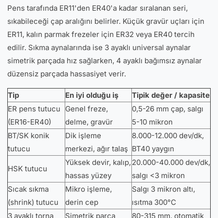
Pens tarafında ER11'den ER40'a kadar sıralanan seri,
sıkabileceği çap aralığını belirler. Küçük gravür uçları için
ER11, kalın parmak frezeler için ER32 veya ER40 tercih
edilir. Sıkma aynalarında ise 3 ayaklı universal aynalar
simetrik parçada hız sağlarken, 4 ayaklı bağımsız aynalar
düzensiz parçada hassasiyet verir.
Tip
En iyi olduğu iş
Tipik değer / kapasite
ER pens tutucu
Genel freze,
0,5-26 mm çap, salgı
(ER16-ER40)
delme, gravür
5-10 mikron
BT/SK konik
Dik işleme
8.000-12.000 dev/dk,
tutucu
merkezi, ağır talaş
BT40 yaygın
Yüksek devir, kalıp,
20.000-40.000 dev/dk,
HSK tutucu
hassas yüzey
salgı <3 mikron
Sıcak sıkma
Mikro işleme,
Salgı 3 mikron altı,
(shrink) tutucu
derin cep
ısıtma 300°C
3 ayaklı torna
Simetrik parça
80-315 mm, otomatik