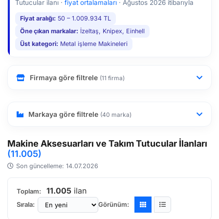
Tutucular ilanı ·
fiyat ortalamaları
·
Ağustos 2026 itibarıyla
Fiyat aralığı:
50 – 1.009.934 TL
Öne çıkan markalar:
İzeltaş, Knipex, Einhell
Üst kategori:
Metal işleme Makineleri
Firmaya göre filtrele
(11 firma)
Markaya göre filtrele
(40 marka)
Makine Aksesuarları ve Takım Tutucular İlanları
(11.005)
Son güncelleme: 14.07.2026
11.005
ilan
Toplam:
Sırala:
Görünüm: