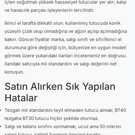
içten soğutmalı yüksek hassasiyet tutucular yer alır; kalıp
ve havacılık parçası işleyenlerin tercihidir.
İkinci el tarafta dikkatli olun: kullanılmış tutucuda konik
yüzeyin çizik olup olmadığına ve ağzın açılıp açılmadığına
bakın. Güncel fiyatlar marka, salgı sınıfı ve sıfır/ikinci el
durumuna göre değiştiği için, bütçenize en uygun modeli
görmek üzere yukarıdaki ilanları incelemeniz en doğrusu.
İlandaki satıcıyla mil standardını ve salgı değerini net
konuşun.
Satın Alırken Sık Yapılan
Hatalar
Tezgah mil standardını teyit etmeden tutucu almak; BT40
tezgaha BT30 tutucu hiçbir şekilde oturmaz.
Salgı ve balans sınıfını sormamak; ucuz ama 50 mikron
salgılı tutucu, kaliteli frezenin ömrünü kısaltır.