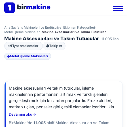
1
bir
makine
Ana Sayfa
›
İş Makineleri ve Endüstriyel Ekipman Kategorileri
›
Metal işleme Makineleri
›
Makine Aksesuarları ve Takım Tutucular
Makine Aksesuarları ve Takım Tutucular
11.005 ilan
Fiyat ortalamaları
Takip et
Metal işleme Makineleri
Makine aksesuarları ve takım tutucular, işleme
makinelerinin performansını artırmak ve farklı işlemleri
gerçekleştirmek için kullanılan parçalardır. Freze aletleri,
matkap uçları, penseler gibi çeşitli elemanlar içerirler. İkinci
el ekipman alırken, üretici model numaralarını kontrol
Devamını oku ↓
ederek yedek parça bulunabilirliğini ve uyumluluğu teyit
BirMakine'de
11.005
aktif Makine Aksesuarları ve Takım
etmek faydalı olacaktır.