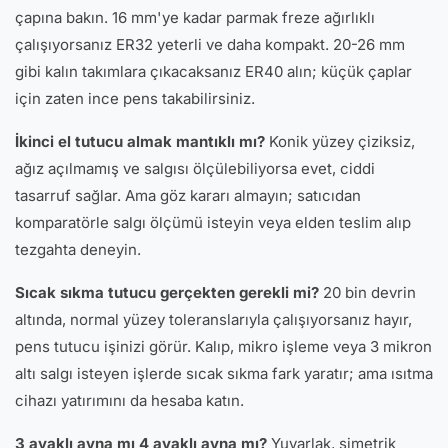
çapına bakın. 16 mm'ye kadar parmak freze ağırlıklı
çalışıyorsanız ER32 yeterli ve daha kompakt. 20-26 mm
gibi kalın takımlara çıkacaksanız ER40 alın; küçük çaplar
için zaten ince pens takabilirsiniz.
İkinci el tutucu almak mantıklı mı?
Konik yüzey çiziksiz,
ağız açılmamış ve salgısı ölçülebiliyorsa evet, ciddi
tasarruf sağlar. Ama göz kararı almayın; satıcıdan
komparatörle salgı ölçümü isteyin veya elden teslim alıp
tezgahta deneyin.
Sıcak sıkma tutucu gerçekten gerekli mi?
20 bin devrin
altında, normal yüzey toleranslarıyla çalışıyorsanız hayır,
pens tutucu işinizi görür. Kalıp, mikro işleme veya 3 mikron
altı salgı isteyen işlerde sıcak sıkma fark yaratır; ama ısıtma
cihazı yatırımını da hesaba katın.
3 ayaklı ayna mı 4 ayaklı ayna mı?
Yuvarlak, simetrik