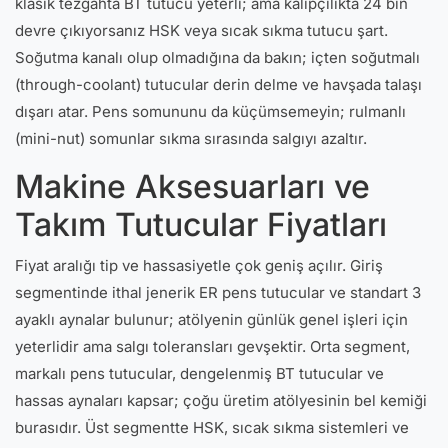
klasik tezgahta BT tutucu yeterli; ama kalıpçılıkta 24 bin
devre çıkıyorsanız HSK veya sıcak sıkma tutucu şart.
Soğutma kanalı olup olmadığına da bakın; içten soğutmalı
(through-coolant) tutucular derin delme ve havşada talaşı
dışarı atar. Pens somununu da küçümsemeyin; rulmanlı
(mini-nut) somunlar sıkma sırasında salgıyı azaltır.
Makine Aksesuarları ve
Takım Tutucular Fiyatları
Fiyat aralığı tip ve hassasiyetle çok geniş açılır. Giriş
segmentinde ithal jenerik ER pens tutucular ve standart 3
ayaklı aynalar bulunur; atölyenin günlük genel işleri için
yeterlidir ama salgı toleransları gevşektir. Orta segment,
markalı pens tutucular, dengelenmiş BT tutucular ve
hassas aynaları kapsar; çoğu üretim atölyesinin bel kemiği
burasıdır. Üst segmentte HSK, sıcak sıkma sistemleri ve