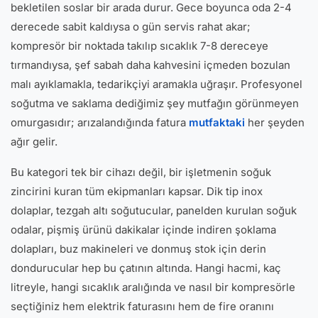
bekletilen soslar bir arada durur. Gece boyunca oda 2-4
derecede sabit kaldıysa o gün servis rahat akar;
kompresör bir noktada takılıp sıcaklık 7-8 dereceye
tırmandıysa, şef sabah daha kahvesini içmeden bozulan
malı ayıklamakla, tedarikçiyi aramakla uğraşır. Profesyonel
soğutma ve saklama dediğimiz şey mutfağın görünmeyen
omurgasıdır; arızalandığında fatura
mutfaktaki
her şeyden
ağır gelir.
Bu kategori tek bir cihazı değil, bir işletmenin soğuk
zincirini kuran tüm ekipmanları kapsar. Dik tip inox
dolaplar, tezgah altı soğutucular, panelden kurulan soğuk
odalar, pişmiş ürünü dakikalar içinde indiren şoklama
dolapları, buz makineleri ve donmuş stok için derin
dondurucular hep bu çatının altında. Hangi hacmi, kaç
litreyle, hangi sıcaklık aralığında ve nasıl bir kompresörle
seçtiğiniz hem elektrik faturasını hem de fire oranını