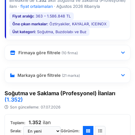
BirMakine'de
1.352
aktif Soğutma ve Saklama (Profesyonel)
kontrol ederek işletme maliyetlerinizi düşürebilirsiniz.
ilanı ·
fiyat ortalamaları
·
Ağustos 2026 itibarıyla
Fiyat aralığı:
363 – 1.586.848 TL
Öne çıkan markalar:
Öztiryakiler, KAYALAR, ICEINOX
Üst kategori:
Soğutma, Buzdolabı ve Buz
Firmaya göre filtrele
(10 firma)
Markaya göre filtrele
(21 marka)
Soğutma ve Saklama (Profesyonel) İlanları
(1.352)
Son güncelleme: 07.07.2026
1.352
ilan
Toplam:
Sırala:
Görünüm: