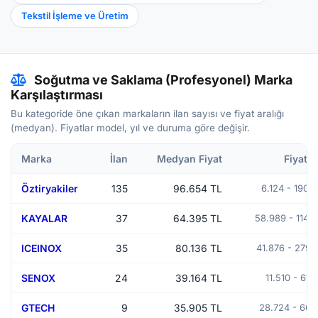
Tekstil İşleme ve Üretim
Soğutma ve Saklama (Profesyonel) Marka
Karşılaştırması
Bu kategoride öne çıkan markaların ilan sayısı ve fiyat aralığı
(medyan). Fiyatlar model, yıl ve duruma göre değişir.
Marka
İlan
Medyan Fiyat
Fiyat A
Öztiryakiler
135
96.654 TL
6.124 - 190.
KAYALAR
37
64.395 TL
58.989 - 114.
ICEINOX
35
80.136 TL
41.876 - 279.
SENOX
24
39.164 TL
11.510 - 61.
GTECH
9
35.905 TL
28.724 - 66.