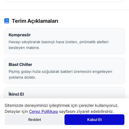
Terim Açıklamaları
Kompresör
Havayı sıkıştırarak basınçlı hava üreten, pnömatik aletleri
besleyen makine.
Blast Chiller
Pişmiş gıdayı hızla soğutarak bakteri üremesini engelleyen
şoklama dolabı.
İkinci El
Daha önce kullanılmış, çalışır durumdaki makine. Sıfıra göre
Sitemizde deneyiminizi iyileştirmek için çerezler kullanıyoruz.
uygun fiyatlıdır.
Detaylar için
Çerez Politikası
sayfasını ziyaret edebilirsiniz.
Reddet
Kabul Et
Yedek Parça