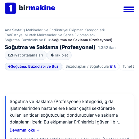
1
bir
makine
Ana Sayfa
›
İş Makineleri ve Endüstriyel Ekipman Kategorileri
›
Endüstriyel Mutfak Malzemeleri ve Servis Ekipmanları
›
Soğutma, Buzdolabı ve Buz
›
Soğutma ve Saklama (Profesyonel)
Soğutma ve Saklama (Profesyonel)
1.352 ilan
Fiyat ortalamaları
Takip et
Soğutma, Buzdolabı ve Buz
Buzdolapları / Soğutucular
Tünel Do
818
Soğutma ve Saklama (Profesyonel) kategorisi, gıda
işletmelerinden hastanelere kadar çeşitli sektörlerde
kullanılan ticari soğutucular, dondurucular ve saklama
dolaplarını içerir. Bu ekipmanlar ürünlerinizi güvenli bir
sıcaklıkta tutarak tazeliğini korur ve israfı azaltır. İkinci el
Devamını oku ↓
soğutma ekipmanı alırken, enerji verimlilik derecesini