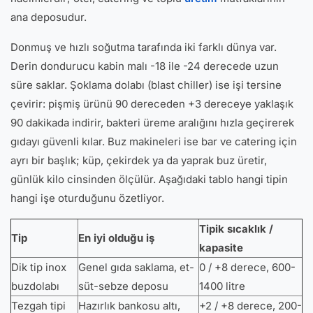
ana deposudur.
Donmuş ve hızlı soğutma tarafında iki farklı dünya var.
Derin dondurucu kabin malı -18 ile -24 derecede uzun
süre saklar. Şoklama dolabı (blast chiller) ise işi tersine
çevirir: pişmiş ürünü 90 dereceden +3 dereceye yaklaşık
90 dakikada indirir, bakteri üreme aralığını hızla geçirerek
gıdayı güvenli kılar. Buz makineleri ise bar ve catering için
ayrı bir başlık; küp, çekirdek ya da yaprak buz üretir,
günlük kilo cinsinden ölçülür. Aşağıdaki tablo hangi tipin
hangi işe oturduğunu özetliyor.
Tipik sıcaklık /
Tip
En iyi olduğu iş
kapasite
Dik tip inox
Genel gıda saklama, et-
0 / +8 derece, 600-
buzdolabı
süt-sebze deposu
1400 litre
Tezgah tipi
Hazırlık bankosu altı,
+2 / +8 derece, 200-