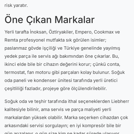
risk yaratır.
Öne Çıkan Markalar
Yerli tarafta İnoksan, Öztiryakiler, Empero, Cookmax ve
Remta profesyonel mutfakta sık görülen isimler;
paslanmaz gövde işçiliği ve Türkiye genelinde yayılmış
yedek parça ile servis ağı bakımından öne çıkarlar. Bu,
ikinci elde bile bir cihazın değerini korur; çünkü conta,
termostat, fan motoru gibi parçaları kolay bulunur. Soğuk
oda paneli ve kondenser ünitesi tarafında yerli üretici
çeşitliliği fazladır, projeye göre ölçülendirilebilir.
Soğuk oda ve teşhir tarafında ithal seçeneklerden Liebherr
kalitesiyle bilinir, ama servis ve parça maliyeti yerli
markalardan yüksek olabilir. Marka seçerken cihazdan çok
arkasındaki servisi sorgulayın; en iyi kompresör bile bir
gün arızalanır, o gün size kim ne kadar sürede ulaşıyor