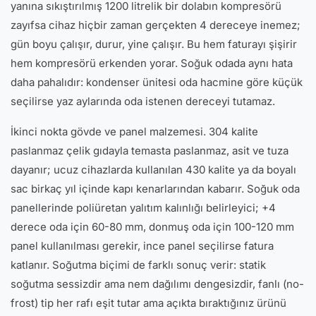
yanına sıkıştırılmış 1200 litrelik bir dolabın kompresörü
zayıfsa cihaz hiçbir zaman gerçekten 4 dereceye inemez;
gün boyu çalışır, durur, yine çalışır. Bu hem faturayı şişirir
hem kompresörü erkenden yorar. Soğuk odada aynı hata
daha pahalıdır: kondenser ünitesi oda hacmine göre küçük
seçilirse yaz aylarında oda istenen dereceyi tutamaz.
İkinci nokta gövde ve panel malzemesi. 304 kalite
paslanmaz çelik gıdayla temasta paslanmaz, asit ve tuza
dayanır; ucuz cihazlarda kullanılan 430 kalite ya da boyalı
sac birkaç yıl içinde kapı kenarlarından kabarır. Soğuk oda
panellerinde poliüretan yalıtım kalınlığı belirleyici; +4
derece oda için 60-80 mm, donmuş oda için 100-120 mm
panel kullanılması gerekir, ince panel seçilirse fatura
katlanır. Soğutma biçimi de farklı sonuç verir: statik
soğutma sessizdir ama nem dağılımı dengesizdir, fanlı (no-
frost) tip her rafı eşit tutar ama açıkta bıraktığınız ürünü