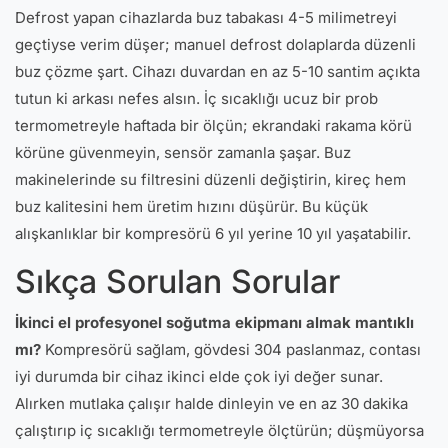
Defrost yapan cihazlarda buz tabakası 4-5 milimetreyi
geçtiyse verim düşer; manuel defrost dolaplarda düzenli
buz çözme şart. Cihazı duvardan en az 5-10 santim açıkta
tutun ki arkası nefes alsın. İç sıcaklığı ucuz bir prob
termometreyle haftada bir ölçün; ekrandaki rakama körü
körüne güvenmeyin, sensör zamanla şaşar. Buz
makinelerinde su filtresini düzenli değiştirin, kireç hem
buz kalitesini hem üretim hızını düşürür. Bu küçük
alışkanlıklar bir kompresörü 6 yıl yerine 10 yıl yaşatabilir.
Sıkça Sorulan Sorular
İkinci el profesyonel soğutma ekipmanı almak mantıklı
mı?
Kompresörü sağlam, gövdesi 304 paslanmaz, contası
iyi durumda bir cihaz ikinci elde çok iyi değer sunar.
Alırken mutlaka çalışır halde dinleyin ve en az 30 dakika
çalıştırıp iç sıcaklığı termometreyle ölçtürün; düşmüyorsa