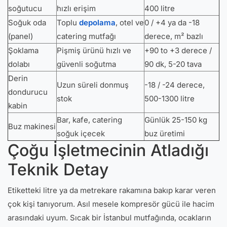
soğutucu
hızlı erişim
400 litre
Soğuk oda
Toplu
depolama
, otel ve
0 / +4 ya da -18
(panel)
catering mutfağı
derece, m² bazlı
Şoklama
Pişmiş ürünü hızlı ve
+90 to +3 derece /
dolabı
güvenli soğutma
90 dk, 5-20 tava
Derin
Uzun süreli donmuş
-18 / -24 derece,
dondurucu
stok
500-1300 litre
kabin
Bar, kafe, catering
Günlük 25-150 kg
Buz makinesi
soğuk içecek
buz üretimi
Çoğu İşletmecinin Atladığı
Teknik Detay
Etiketteki litre ya da metrekare rakamına bakıp karar veren
çok kişi tanıyorum. Asıl mesele kompresör gücü ile hacim
arasındaki uyum. Sıcak bir İstanbul mutfağında, ocakların