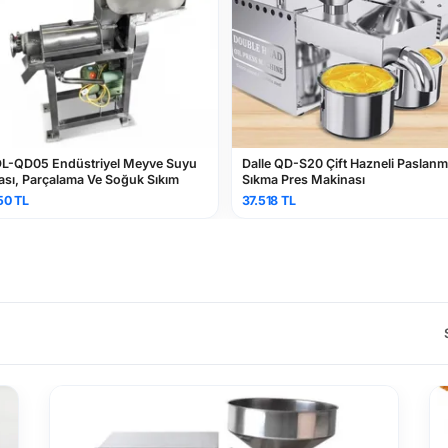
 DL-QD05 Endüstriyel Meyve Suyu
Dalle QD-S20 Çift Hazneli Paslan
sı, Parçalama Ve Soğuk Sıkım
Sıkma Pres Makinası
50 TL
37.518 TL