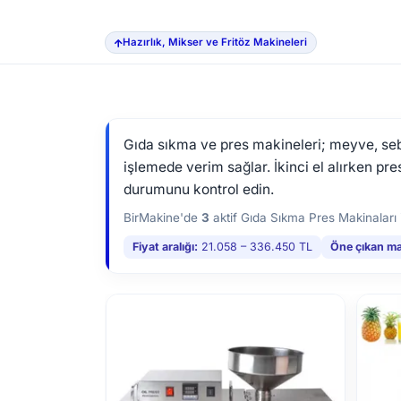
Hazırlık, Mikser ve Fritöz Makineleri
Gıda sıkma ve pres makineleri; meyve, seb
işlemede verim sağlar. İkinci el alırken p
durumunu kontrol edin.
BirMakine'de
3
aktif Gıda Sıkma Pres Makinaları i
Fiyat aralığı:
21.058 – 336.450 TL
Öne çıkan ma