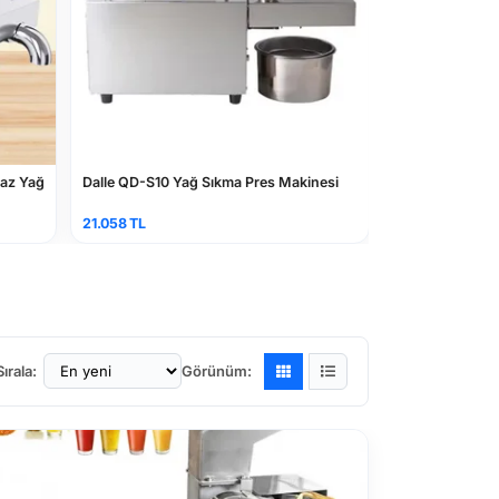
maz Yağ
Dalle QD-S10 Yağ Sıkma Pres Makinesi
Dalle DL-QD05 
Makinası, Parç
21.058 TL
336.450 TL
Sırala:
Görünüm: