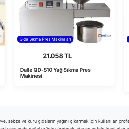
Gıda Sıkma Pres Makinaları
21.058 TL
Dalle QD-S10 Yağ Sıkma Pres
Makinesi
, sebze ve kuru gıdaların yağını çıkarmak için kullanılan profe
leri veya evde doğal ürünler üretmek isteyenler için ideal olan b