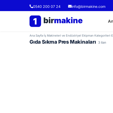
0540 200 07 24
info@birmakine.com
bir
makine
1
An
Ana Sayfa
›
İş Makineleri ve Endüstriyel Ekipman Kategorileri
›
E
Gıda Sıkma Pres Makinaları
3 ilan