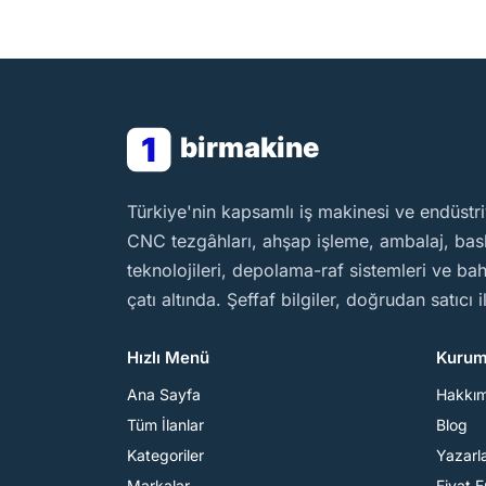
1
birmakine
BirMakine
Türkiye'nin kapsamlı iş makinesi ve endüstri
CNC tezgâhları, ahşap işleme, ambalaj, baskı
teknolojileri, depolama-raf sistemleri ve b
çatı altında. Şeffaf bilgiler, doğrudan satıcı 
Hızlı Menü
Kurum
Ana Sayfa
Hakkı
Tüm İlanlar
Blog
Kategoriler
Yazarl
Markalar
Fiyat 