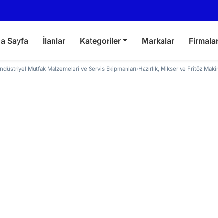
a Sayfa
İlanlar
Kategoriler
Markalar
Firmala
ndüstriyel Mutfak Malzemeleri ve Servis Ekipmanları
›
Hazırlık, Mikser ve Fritöz Maki