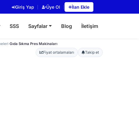
Giriş Yap
Üye Ol
İlan Ekle
r
SSS
Sayfalar
Blog
İletişim
neleri
›
Gıda Sıkma Pres Makinaları
Fiyat ortalamaları
Takip et