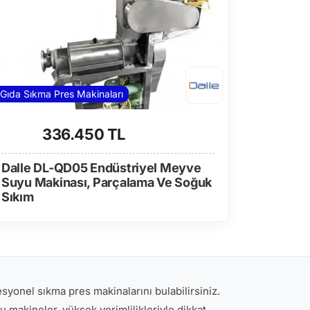
Gıda Sıkma Pres Makinaları
336.450 TL
Dalle DL-QD05 Endüstriyel Meyve
Suyu Makinası, Parçalama Ve Soğuk
Sıkım
syonel sıkma pres makinalarını bulabilirsiniz.
u makineler, yüksek verimlilikleriyle dikkat