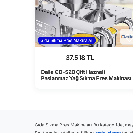
Gıda Sıkma Pres Makinaları
37.518 TL
Dalle QD-S20 Çift Hazneli
Paslanmaz Yağ Sıkma Pres Makinası
Gıda Sıkma Pres Makinaları Bu kategoride, meyve
Restoranlar, oteller, çiftlikler,
gıda işleme
tesis