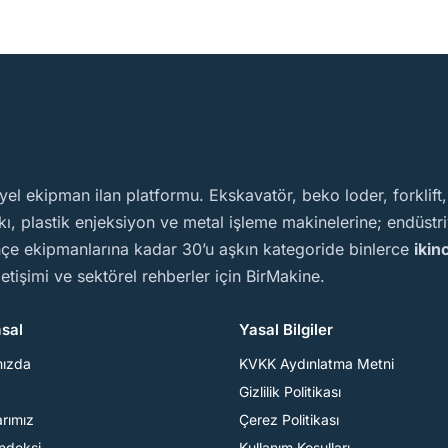
yel ekipman ilan platformu. Ekskavatör, beko loder, forklift
, plastik enjeksiyon ve metal işleme makinelerine; endüstriy
ahçe ekipmanlarına kadar 30’u aşkın kategoride binlerce
ikin
iletişimi ve sektörel rehberler için BirMakine.
sal
Yasal Bilgiler
mızda
KVKK Aydınlatma Metni
Gizlilik Politikası
arımız
Çerez Politikası
Endeksi
Kullanım Koşulları