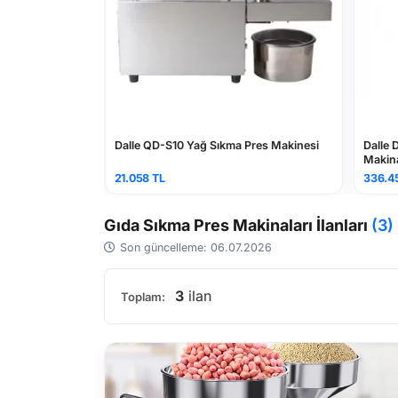
i Paslanmaz Yağ
Dalle QD-S10 Yağ Sıkma Pres Makinesi
Dalle
Makina
21.058 TL
336.4
Gıda Sıkma Pres Makinaları İlanları
(3)
Son güncelleme: 06.07.2026
3
ilan
Toplam: