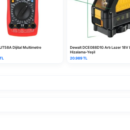
Dewalt DW083K 3 Nokta L
12.030 TL
Dewalt DCE088D1G Artı Lazer 18V Li-ion
Hizalama-Yeşil
20.989 TL