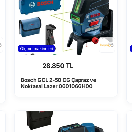
Ölçme makineleri
28.850 TL
Bosch GCL 2-50 CG Çapraz ve
Noktasal Lazer 0601066H00