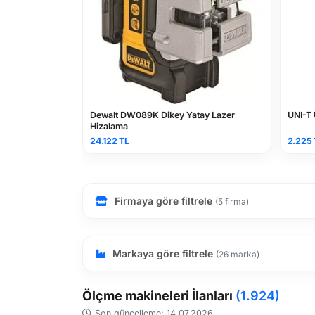
ikey Yatay Lazer
UNI-T UT58A Dijital Multimetre
2.225 TL
Firmaya göre filtrele
(5 firma)
Markaya göre filtrele
(26 marka)
Ölçme makineleri İlanları
(1.924)
Son güncelleme: 14.07.2026