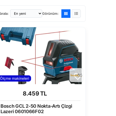
Sırala:
Görünüm:
Ölçme makineleri
8.459 TL
Bosch GCL 2-50 Nokta-Artı Çizgi
Lazeri 0601066F02