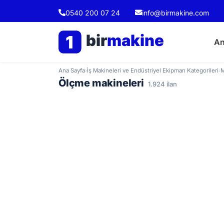
0540 200 07 24
info@birmakine.com
bir
makine
1
An
Ana Sayfa
›
İş Makineleri ve Endüstriyel Ekipman Kategorileri
›
M
Ölçme makineleri
1.924 ilan