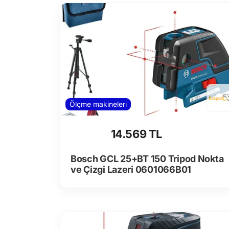
Ölçme makineleri
14.569 TL
Bosch GCL 25+BT 150 Tripod Nokta
ve Çizgi Lazeri 0601066B01