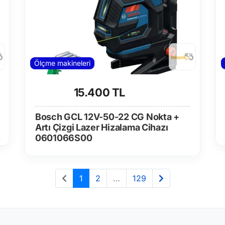
Ölçme makineleri
15.400 TL
Bosch GCL 12V-50-22 CG Nokta +
Artı Çizgi Lazer Hizalama Cihazı
0601066S00
1
2
…
129