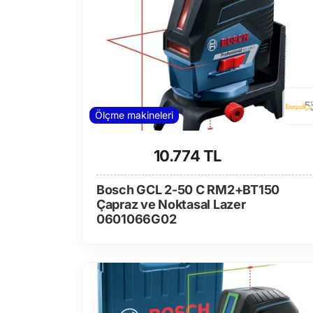
Ölçme makineleri
10.774 TL
Bosch GCL 2-50 C RM2+BT150
Çapraz ve Noktasal Lazer
0601066G02