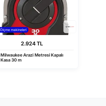
Ölçme makineleri
2.924 TL
Milwaukee Arazi Metresi Kapalı
Kasa 30 m