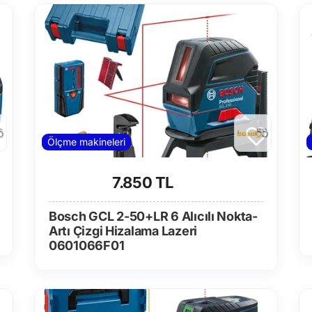
Ölçme makineleri
7.850 TL
Bosch GCL 2-50+LR 6 Alıcılı Nokta-
Artı Çizgi Hizalama Lazeri
0601066F01