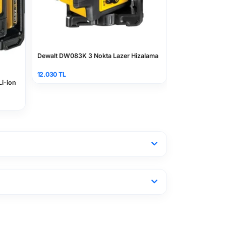
Bosch RM 3 Prof
8.710 TL
azer Hizalama