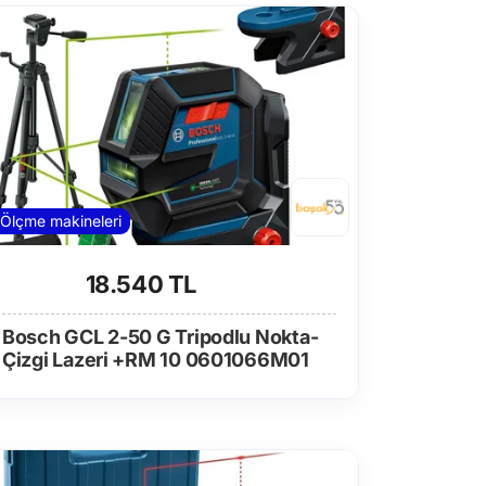
Ölçme makineleri
18.540 TL
Bosch GCL 2-50 G Tripodlu Nokta-
Çizgi Lazeri +RM 10 0601066M01