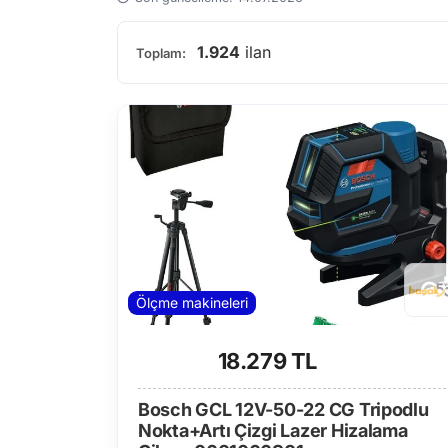
1.924
ilan
Toplam:
Ölçme makineleri
18.279 TL
Bosch GCL 12V-50-22 CG Tripodlu
Nokta+Artı Çizgi Lazer Hizalama