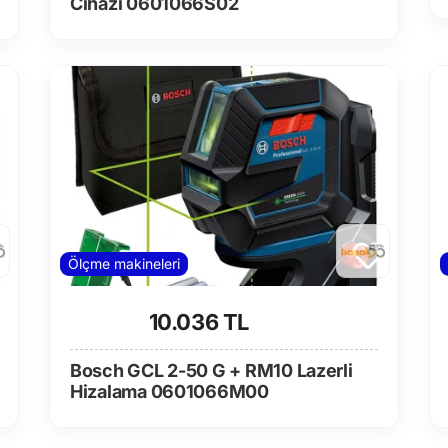
Cihazı 0601066S02
Ölçme makineleri
10.036 TL
Bosch GCL 2-50 G + RM10 Lazerli
Hizalama 0601066M00