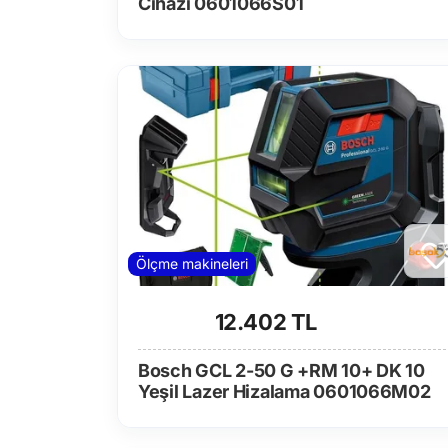
Cihazı 0601066S01
Ölçme makineleri
12.402 TL
Bosch GCL 2-50 G +RM 10+ DK 10
Yeşil Lazer Hizalama 0601066M02