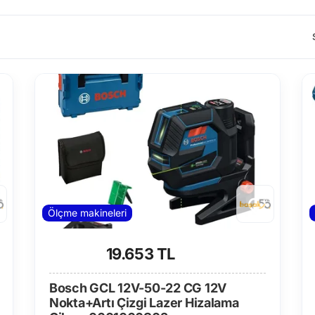
Ölçme makineleri
19.653 TL
Bosch GCL 12V-50-22 CG 12V
Nokta+Artı Çizgi Lazer Hizalama