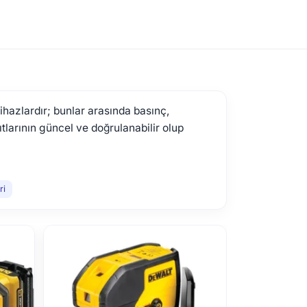
hazlardır; bunlar arasında basınç,
ıtlarının güncel ve doğrulanabilir olup
ri
BMI Al
80cm
1.593 