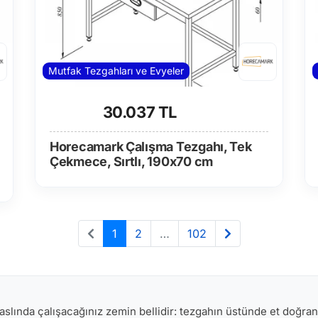
Mutfak Tezgahları ve Evyeler
30.037 TL
Horecamark Çalışma Tezgahı, Tek
Çekmece, Sırtlı, 190x70 cm
1
2
…
102
 aslında çalışacağınız zemin bellidir: tezgahın üstünde et doğran