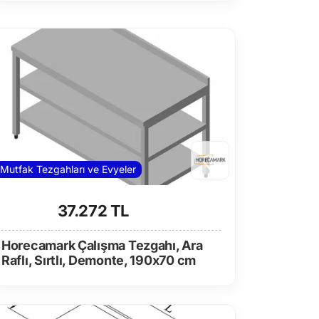
Mutfak Tezgahları ve Evyeler
37.272 TL
Horecamark Çalışma Tezgahı, Ara
Raflı, Sırtlı, Demonte, 190x70 cm