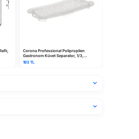
Corona Professional Polipropilen
Horecamark Çalışma
Gastronom Küvet Separator, 1/3,
Çekmeceli, Sırtlı, 1
BO3007
193 TL
23.240 TL