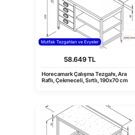
Mutfak Tezgahları ve Evyeler
58.649 TL
Horecamark Çalışma Tezgahı, Ara
Raflı, Çekmeceli, Sırtlı, 190x70 cm