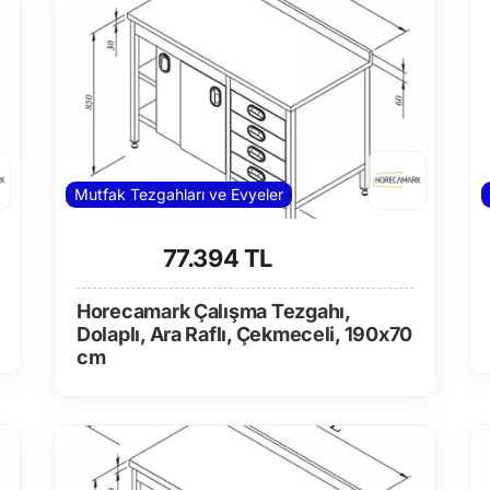
Mutfak Tezgahları ve Evyeler
77.394 TL
Horecamark Çalışma Tezgahı,
Dolaplı, Ara Raflı, Çekmeceli, 190x70
cm