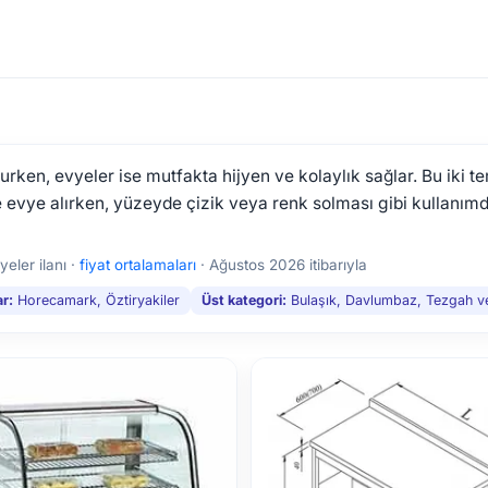
rurken, evyeler ise mutfakta hijyen ve kolaylık sağlar. Bu iki 
e evye alırken, yüzeyde çizik veya renk solması gibi kullanımd
eler ilanı ·
fiyat ortalamaları
·
Ağustos 2026 itibarıyla
r:
Horecamark, Öztiryakiler
Üst kategori:
Bulaşık, Davlumbaz, Tezgah ve