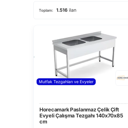
1.516
ilan
Toplam:
Mutfak Tezgahları ve Evyeler
Horecamark Paslanmaz Çelik Çift
Evyeli Çalışma Tezgahı 140x70x85
cm