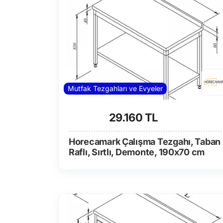
Mutfak Tezgahları ve Evyeler
29.160 TL
Horecamark Çalışma Tezgahı, Taban
Raflı, Sırtlı, Demonte, 190x70 cm