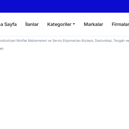
a Sayfa
İlanlar
Kategoriler
Markalar
Firmala
ndüstriyel Mutfak Malzemeleri ve Servis Ekipmanları
›
Bulaşık, Davlumbaz, Tezgah ve
lan