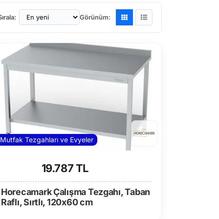
Sırala:
Görünüm:
Mutfak Tezgahları ve Evyeler
19.787 TL
Horecamark Çalışma Tezgahı, Taban
Raflı, Sırtlı, 120x60 cm