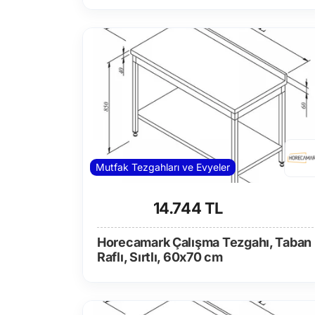
Mutfak Tezgahları ve Evyeler
14.744 TL
Horecamark Çalışma Tezgahı, Taban
Raflı, Sırtlı, 60x70 cm