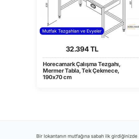
Mutfak Tezgahları ve Evyeler
32.394 TL
Horecamark Çalışma Tezgahı,
Mermer Tabla, Tek Çekmece,
190x70 cm
Bir lokantanın mutfağına sabah ilk girdiğinizde