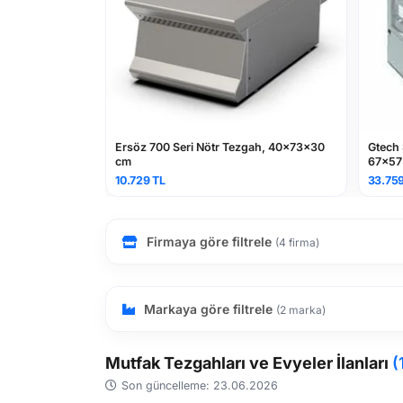
pak, Gn
Ersöz 700 Seri Nötr Tezgah, 40x73x30
Gtech Sıcak
cm
67x57x67 
10.729 TL
33.759 TL
Firmaya göre filtrele
(4 firma)
Markaya göre filtrele
(2 marka)
Mutfak Tezgahları ve Evyeler İlanları
(
Son güncelleme: 23.06.2026