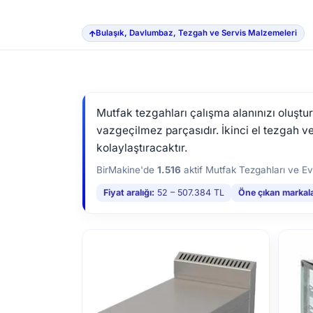
Bulaşık, Davlumbaz, Tezgah ve Servis Malzemeleri
Mutfak tezgahları çalışma alanınızı oluştu
vazgeçilmez parçasıdır. İkinci el tezgah v
kolaylaştıracaktır.
BirMakine'de
1.516
aktif Mutfak Tezgahları ve Evy
Fiyat aralığı:
52 – 507.384 TL
Öne çıkan markala