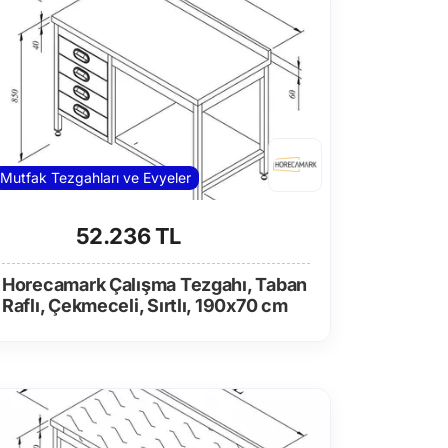
Mutfak Tezgahları ve Evyeler
52.236 TL
Horecamark Çalışma Tezgahı, Taban
Raflı, Çekmeceli, Sırtlı, 190x70 cm