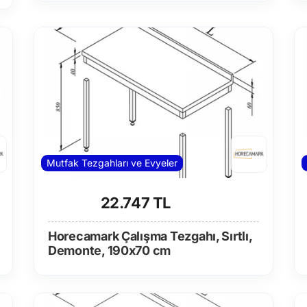
Mutfak Tezgahları ve Evyeler
22.747 TL
Horecamark Çalışma Tezgahı, Sırtlı,
Demonte, 190x70 cm