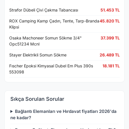
Strafor Dübeli Çivi Çakma Tabancası
51.453 TL
ROX Camping Kamp Çadırı, Tente, Tarp-Branda
45.820 TL
Klipsi
Osaka Machoneer Somun Sökme 3/4"
37.399 TL
Opc51234 Mcnl
Stayer Elektrikli Somun Sökme
26.489 TL
Fıscher Epoksi Kimyasal Dubel Em Plus 390s
18.181 TL
553098
Sıkça Sorulan Sorular
Bağlantı Elemanları ve Hırdavat fiyatları 2026'da
ne kadar?