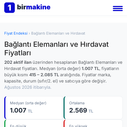
1
bir
makine
Fiyat Endeksi
› Bağlantı Elemanları ve Hırdavat
Bağlantı Elemanları ve Hırdavat
Fiyatları
202 aktif ilan
üzerinden hesaplanan Bağlantı Elemanları ve
Hırdavat fiyatları. Medyan (orta değer)
1.007 TL
, fiyatların
büyük kısmı
415 – 2.085 TL
aralığında. Fiyatlar marka,
kapasite, durum (sıfır/2. el) ve satıcıya göre değişir.
Ağustos 2026 itibarıyla.
Medyan (orta değer)
Ortalama
1.007
2.569
TL
TL
En düşük
En yüksek