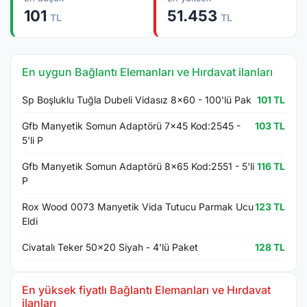
101
51.453
TL
TL
En uygun Bağlantı Elemanları ve Hırdavat ilanları
Sp Boşluklu Tuğla Dubeli Vidasız 8x60 - 100'lü Pak
101 TL
Gfb Manyetik Somun Adaptörü 7x45 Kod:2545 -
103 TL
5'li P
Gfb Manyetik Somun Adaptörü 8x65 Kod:2551 - 5'li
116 TL
P
Rox Wood 0073 Manyetik Vida Tutucu Parmak Ucu
123 TL
Eldi
Civatalı Teker 50x20 Siyah - 4'lü Paket
128 TL
En yüksek fiyatlı Bağlantı Elemanları ve Hırdavat
ilanları