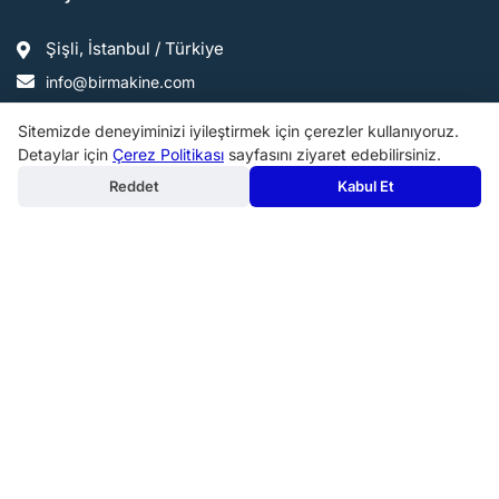
Şişli, İstanbul / Türkiye
info@birmakine.com
0540 200 07 24
Sitemizde deneyiminizi iyileştirmek için çerezler kullanıyoruz.
Detaylar için
Çerez Politikası
sayfasını ziyaret edebilirsiniz.
Reddet
Kabul Et
Popüler Kategoriler:
Makine Aksesuarları ve Takım Tutucular
Endüstriyel Mutfak Malzemeleri ve Servis Ekipmanları
Metal işleme Makineleri
Kahve Makineleri
Fırınlar
Bahçe Makinaları ve Ekipmanları
Profesyonel Pişirme Ekipmanları
Diğer Endüstriyel Makineler
Ölçme makineleri
Matkaplar ve Delme Makineleri
Mutfak Tezgahları ve Evyeler
Mutfak Hazırlık Makineleri