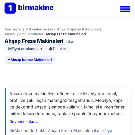
1
bir
makine
Ana Sayfa
›
İş Makineleri ve Endüstriyel Ekipman Kategorileri
›
Ahşap İşleme Makineleri
›
Ahşap Freze Makineleri
Ahşap Freze Makineleri
1 ilan
Fiyat ortalamaları
Takip et
Ahşap İşleme Makineleri
Ahşap freze makineleri; dönen kesici ile ahşapta kanal,
profil ve şekil açan marangoz tezgahlarıdır. Mobilya, kapı
ve dekoratif ahşap işlemede kullanılır. İkinci el alırken fener
mili ve kesici durumunu, tabla ile paralellik ayarını, motor-
rulmanları ve güvenlik koruyucularını kontrol edin.
Devamını oku ↓
BirMakine'de
1
aktif Ahşap Freze Makineleri ilanı ·
fiyat