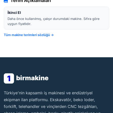
Terim Açıklamaları
İkinci El
Daha önce kullanılmış, çalışır durumdaki makine. Sıfıra göre
uygun fiyatlıdır.
Tüm makine terimleri sözlüğü →
1
birmakine
BirMakine
Türkiye'nin kapsamlı iş makinesi ve endüstriyel
ekipman ilan platformu. Ekskavatör, beko loder,
forklift, telehandler ve vinçlerden CNC tezgâhları,