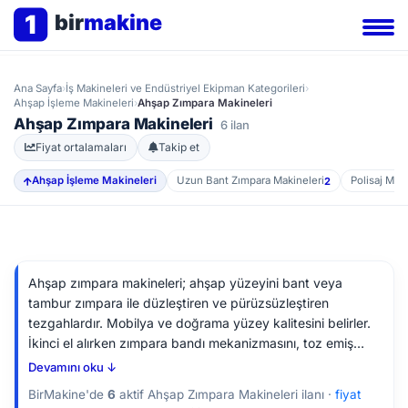
1
bir
makine
Ana Sayfa
›
İş Makineleri ve Endüstriyel Ekipman Kategorileri
›
Ahşap İşleme Makineleri
›
Ahşap Zımpara Makineleri
Ahşap Zımpara Makineleri
6 ilan
Fiyat ortalamaları
Takip et
Ahşap İşleme Makineleri
Uzun Bant Zımpara Makineleri
Polisaj Maki
2
Ahşap zımpara makineleri; ahşap yüzeyini bant veya
tambur zımpara ile düzleştiren ve pürüzsüzleştiren
tezgahlardır. Mobilya ve doğrama yüzey kalitesini belirler.
İkinci el alırken zımpara bandı mekanizmasını, toz emiş
sistemini, motor ve merdaneleri, tabla düzgünlüğünü
Devamını oku ↓
kontrol edin.
BirMakine'de
6
aktif Ahşap Zımpara Makineleri ilanı ·
fiyat