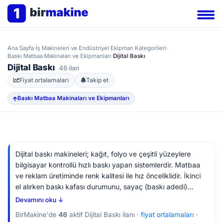
1
bir
makine
Ana Sayfa
›
İş Makineleri ve Endüstriyel Ekipman Kategorileri
›
Baskı Matbaa Makinaları ve Ekipmanları
›
Dijital Baskı
Dijital Baskı
46 ilan
Fiyat ortalamaları
Takip et
Baskı Matbaa Makinaları ve Ekipmanları
Dijital baskı makineleri; kağıt, folyo ve çeşitli yüzeylere
bilgisayar kontrollü hızlı baskı yapan sistemlerdir. Matbaa
ve reklam üretiminde renk kalitesi ile hız önceliklidir. İkinci
el alırken baskı kafası durumunu, sayaç (baskı adedi)
değerini, renk kalibrasyonunu ve besleme mekanizmasını
Devamını oku ↓
kontrol edin.
BirMakine'de
46
aktif Dijital Baskı ilanı ·
fiyat ortalamaları
·