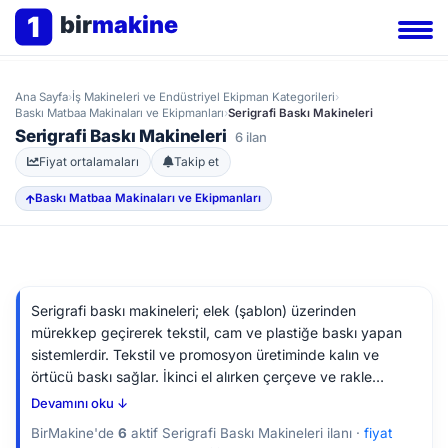
1
bir
makine
Ana Sayfa
›
İş Makineleri ve Endüstriyel Ekipman Kategorileri
›
Baskı Matbaa Makinaları ve Ekipmanları
›
Serigrafi Baskı Makineleri
Serigrafi Baskı Makineleri
6 ilan
Fiyat ortalamaları
Takip et
Baskı Matbaa Makinaları ve Ekipmanları
Serigrafi baskı makineleri; elek (şablon) üzerinden
mürekkep geçirerek tekstil, cam ve plastiğe baskı yapan
sistemlerdir. Tekstil ve promosyon üretiminde kalın ve
örtücü baskı sağlar. İkinci el alırken çerçeve ve rakle
durumunu, kurutma ünitesini, ayar mekanizmalarını, motor
Devamını oku ↓
ve pnömatik sistemi kontrol edin.
BirMakine'de
6
aktif Serigrafi Baskı Makineleri ilanı ·
fiyat