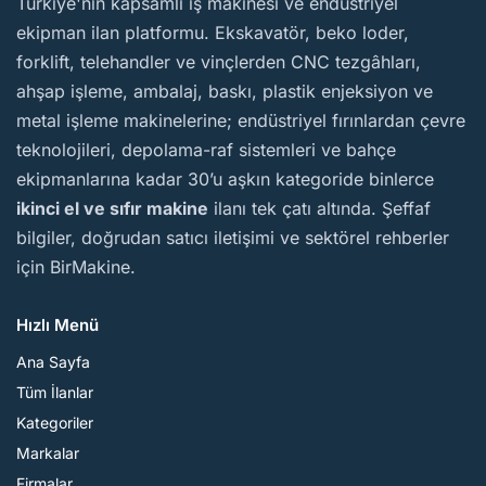
BirMakine
Türkiye'nin kapsamlı iş makinesi ve endüstriyel
ekipman ilan platformu. Ekskavatör, beko loder,
forklift, telehandler ve vinçlerden CNC tezgâhları,
ahşap işleme, ambalaj, baskı, plastik enjeksiyon ve
metal işleme makinelerine; endüstriyel fırınlardan çevre
teknolojileri, depolama-raf sistemleri ve bahçe
ekipmanlarına kadar 30’u aşkın kategoride binlerce
ikinci el ve sıfır makine
ilanı tek çatı altında. Şeffaf
bilgiler, doğrudan satıcı iletişimi ve sektörel rehberler
için BirMakine.
Hızlı Menü
Ana Sayfa
Tüm İlanlar
Kategoriler
Markalar
Firmalar