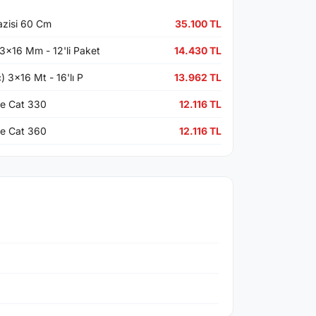
azisi 60 Cm
35.100 TL
3x16 Mm - 12'li Paket
14.430 TL
) 3x16 Mt - 16'lı P
13.962 TL
re Cat 330
12.116 TL
re Cat 360
12.116 TL