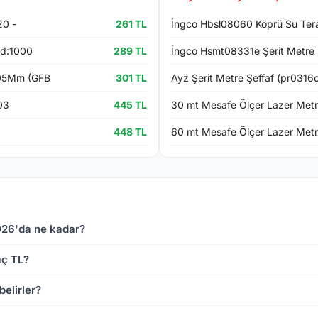
20 -
261 TL
İngco Hbsl08060 Köprü Su Ter
od:1000
289 TL
İngco Hsmt08331e Şerit Metre 
,05Mm (GFB
301 TL
Ayz Şerit Metre Şeffaf (pr0316c
03
445 TL
30 mt Mesafe Ölçer Lazer Met
448 TL
60 mt Mesafe Ölçer Lazer Met
026'da ne kadar?
aç TL?
belirler?