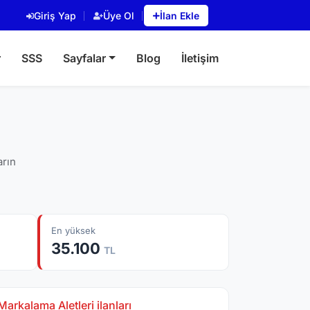
Giriş Yap
Üye Ol
İlan Ekle
r
SSS
Sayfalar
Blog
İletişim
arın
En yüksek
35.100
TL
arkalama Aletleri ilanları