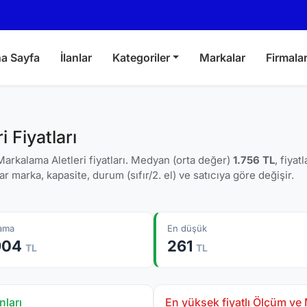
a Sayfa
İlanlar
Kategoriler
Markalar
Firmala
 Fiyatları
rkalama Aletleri fiyatları. Medyan (orta değer)
1.756 TL
, fiyatl
ar marka, kapasite, durum (sıfır/2. el) ve satıcıya göre değişir.
lama
En düşük
904
261
TL
TL
nları
En yüksek fiyatlı Ölçüm ve M