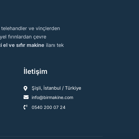
, telehandler ve vinçlerden
el fırınlardan çevre
ci el ve sıfır makine
ilanı tek
İletişim
Şişli, İstanbul / Türkiye
info@birmakine.com
0540 200 07 24