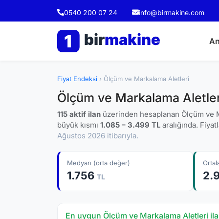
0540 200 07 24
info@birmakine.com
bir
makine
1
An
Fiyat Endeksi
› Ölçüm ve Markalama Aletleri
Ölçüm ve Markalama Aletleri
115 aktif ilan
üzerinden hesaplanan Ölçüm ve Ma
büyük kısmı
1.085 – 3.499 TL
aralığında. Fiyatl
Ağustos 2026 itibarıyla.
Medyan (orta değer)
Orta
1.756
2.
TL
En uygun Ölçüm ve Markalama Aletleri ila