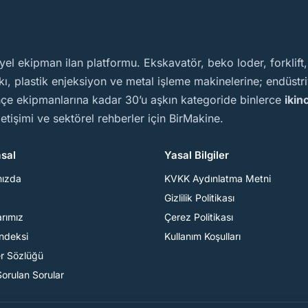
yel ekipman ilan platformu. Ekskavatör, beko loder, forklift
, plastik enjeksiyon ve metal işleme makinelerine; endüstriy
ahçe ekipmanlarına kadar 30’u aşkın kategoride binlerce
ikin
iletişimi ve sektörel rehberler için BirMakine.
sal
Yasal Bilgiler
mızda
KVKK Aydınlatma Metni
Gizlilik Politikası
arımız
Çerez Politikası
Endeksi
Kullanım Koşulları
er Sözlüğü
Sorulan Sorular