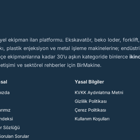
yel ekipman ilan platformu. Ekskavatör, beko loder, forklift
, plastik enjeksiyon ve metal işleme makinelerine; endüstriy
ahçe ekipmanlarına kadar 30’u aşkın kategoride binlerce
ikin
iletişimi ve sektörel rehberler için BirMakine.
sal
Yasal Bilgiler
mızda
KVKK Aydınlatma Metni
Gizlilik Politikası
arımız
Çerez Politikası
Endeksi
Kullanım Koşulları
er Sözlüğü
Sorulan Sorular