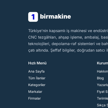
1
birmakine
BirMakine
Türkiye'nin kapsamlı iş makinesi ve endüstri
CNC tezgâhları, ahşap işleme, ambalaj, baskı
teknolojileri, depolama-raf sistemleri ve b
çatı altında. Şeffaf bilgiler, doğrudan satıcı 
Hızlı Menü
Kurum
Ana Sayfa
Hakkı
Tüm İlanlar
Blog
Kategoriler
Yazarl
Markalar
Fiyat 
Firmalar
Teriml
Sıkça 