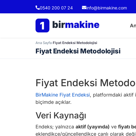
0540 200 07 24
info@birmakine.com
bir
makine
1
An
Ana Sayfa
›
Fiyat Endeksi Metodolojisi
Fiyat Endeksi Metodolojisi
Fiyat Endeksi Metodol
BirMakine Fiyat Endeksi
, platformdaki aktif
biçimde açıklar.
Veri Kaynağı
Endeks; yalnızca
aktif (yayında)
ve
fiyatı b
eklendikçe/güncellendikçe canlı olarak değiş