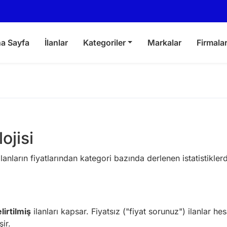
a Sayfa
İlanlar
Kategoriler
Markalar
Firmala
ojisi
 ilanların fiyatlarından kategori bazında derlenen istatistikl
elirtilmiş
ilanları kapsar. Fiyatsız ("fiyat sorunuz") ilanlar he
ir.