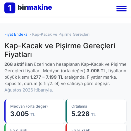
1
bir
makine
Fiyat Endeksi
› Kap-Kacak ve Pişirme Gereçleri
Kap-Kacak ve Pişirme Gereçleri
Fiyatları
268 aktif ilan
üzerinden hesaplanan Kap-Kacak ve Pişirme
Gereçleri fiyatları. Medyan (orta değer)
3.005 TL
, fiyatların
büyük kısmı
1.277 – 7.199 TL
aralığında. Fiyatlar marka,
kapasite, durum (sıfır/2. el) ve satıcıya göre değişir.
Ağustos 2026 itibarıyla.
Medyan (orta değer)
Ortalama
3.005
5.228
TL
TL
En düşük
En yüksek