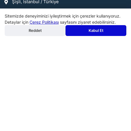
Şişli, İstanbul / Türkiye
info@birmakine.com
Sitemizde deneyiminizi iyileştirmek için çerezler kullanıyoruz.
0540 200 07 24
Detaylar için
Çerez Politikası
sayfasını ziyaret edebilirsiniz.
Reddet
Kabul Et
Popüler Kategoriler:
Makine Aksesuarları ve Takım Tutucular
Endüstriyel Mutfak Malzemeleri ve Servis Ekipmanları
Metal işleme Makineleri
Kahve Makineleri
Fırınlar
Bahçe Makinaları ve Ekipmanları
Profesyonel Pişirme Ekipmanları
Diğer Endüstriyel Makineler
Ölçme makineleri
Matkaplar ve Delme Makineleri
Mutfak Tezgahları ve Evyeler
Mutfak Hazırlık Makineleri
Copyright 2020 - 2026. birmakine.com Tüm Hakları
Saklıdır.