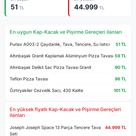
51
44.999
TL
TL
En uygun Kap-Kacak ve Pişirme Gereçleri ilanları
Purlax A003-2 Çaydanlık, Tava, Tencere, Su Isıtıcı
51 TL
Altınbaşak Granit Kaplamalı Alüminyum Pizza Tavası
59 TL
Altınbaşak Delikli Sac Pizza Tavası Granit
90 TL
Teflon Pizza Tavası
96 TL
Öztiryakiler Cezvelik Sacı, 430 Kalite
101 TL
En yüksek fiyatlı Kap-Kacak ve Pişirme Gereçleri
ilanları
Joseph Joseph Space 13 Parça Tencere Tava
44.999 TL
Seti